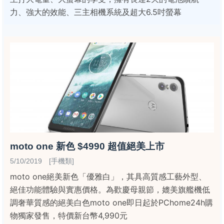
力、強大的效能、三主相機系統及超大6.5吋螢幕
moto one 新色 $4990 超值絕美上市
5/10/2019 [手機類]
moto one絕美新色「優雅白」，其具高質感工藝外型、
絕佳功能體驗與實惠價格。為歡慶母親節，媲美旗艦機低
調奢華質感的絕美白色moto one即日起於PChome24h購
物獨家發售，特價新台幣4,990元