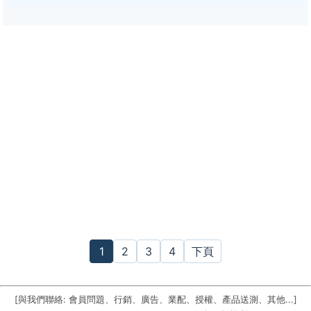
1
2
3
4
下頁
[與我們聯絡: 會員問題、行銷、廣告、業配、授權、產品送測、其他...]