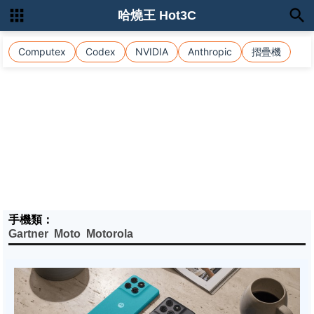
哈燒王 Hot3C
Computex
Codex
NVIDIA
Anthropic
摺疊機
手機類：
Gartner
Moto
Motorola