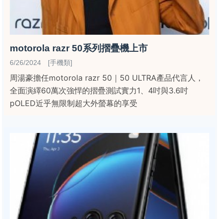
motorola razr 50系列摺疊機上市
6/26/2024 [手機類]
周湯豪擔任motorola razr 50｜50 ULTRA產品代言人，
全面演繹60萬次強悍的摺疊測試實力1、4吋與3.6吋
pOLED近乎無限制超大外螢幕的享受