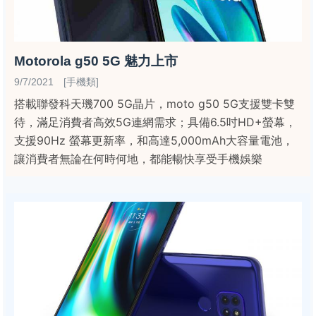
Motorola g50 5G 魅力上市
9/7/2021 [手機類]
搭載聯發科天璣700 5G晶片，moto g50 5G支援雙卡雙
待，滿足消費者高效5G連網需求；具備6.5吋HD+螢幕，
支援90Hz 螢幕更新率，和高達5,000mAh大容量電池，
讓消費者無論在何時何地，都能暢快享受手機娛樂