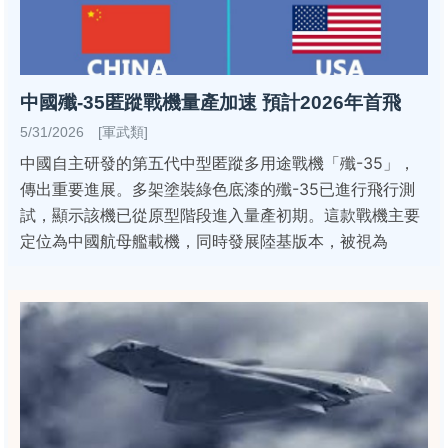
中國殲-35匿蹤戰機量產加速 預計2026年首飛
5/31/2026 [軍武類]
中國自主研發的第五代中型匿蹤多用途戰機「殲-35」，
傳出重要進展。多架塗裝綠色底漆的殲-35已進行飛行測
試，顯示該機已從原型階段進入量產初期。這款戰機主要
定位為中國航母艦載機，同時發展陸基版本，被視為