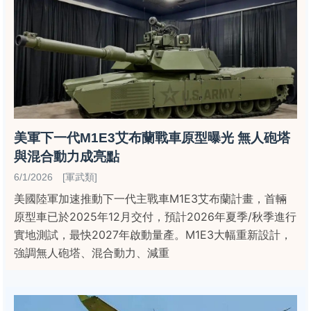
美軍下一代M1E3艾布蘭戰車原型曝光 無人砲塔
與混合動力成亮點
6/1/2026 [軍武類]
美國陸軍加速推動下一代主戰車M1E3艾布蘭計畫，首輛
原型車已於2025年12月交付，預計2026年夏季/秋季進行
實地測試，最快2027年啟動量產。M1E3大幅重新設計，
強調無人砲塔、混合動力、減重