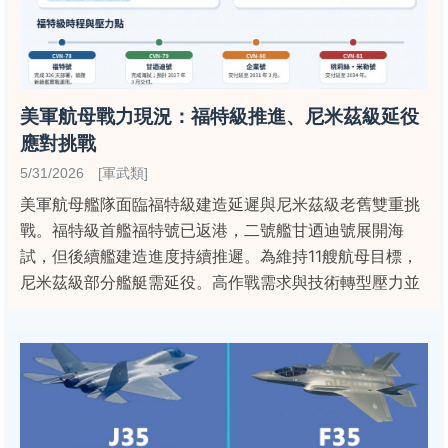
美軍航母戰力現況：福特級推進、尼米茲級延役
應對挑戰
5/31/2026 [軍武類]
美軍航母艦隊面臨福特級建造延遲與尼米茲級老舊雙重挑
戰。福特級首艦福特號已返港，二號艦甘迺迪號展開海
試，但後續艦建造進度持續推遲。為維持11艘航母目標，
尼米茲級部分艦艇需延役。高作戰需求與技術轉型壓力並