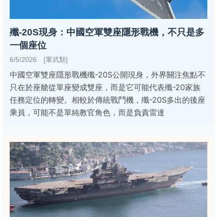
殲-20S現身：中國空軍雙座隱形戰機，不只是多
一個座位
6/5/2026 [軍武類]
中國空軍雙座隱形戰機殲-20S公開現身，外界關注焦點不
只在於座艙從單座變成雙座，而是它可能代表殲-20家族
任務定位的轉變。相較於傳統戰鬥機，殲-20S多出的後座
乘員，可能不是單純教官角色，而是負責雷達