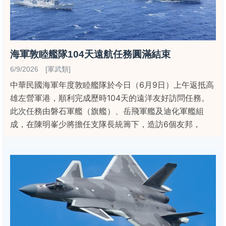
海軍敦睦艦隊104天遠航任務圓滿結束
6/9/2026 [軍武類]
中華民國海軍年度敦睦艦隊於今日（6月9日）上午返抵高
雄左營軍港，順利完成歷時104天的遠洋友好訪問任務。
此次任務由磐石軍艦（旗艦）、岳飛軍艦及迪化軍艦組
成，在陳明峯少將擔任支隊長統籌下，造訪6個友邦，