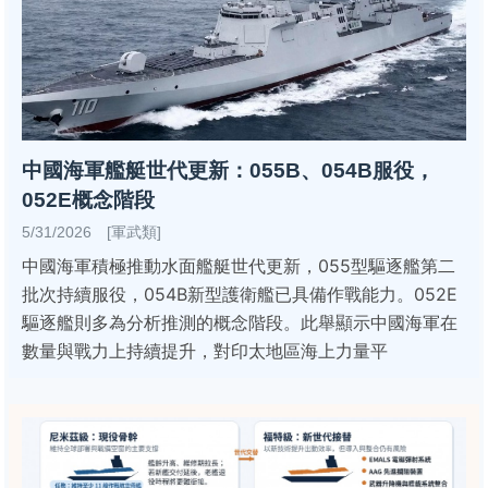
中國海軍艦艇世代更新：055B、054B服役，
052E概念階段
5/31/2026 [軍武類]
中國海軍積極推動水面艦艇世代更新，055型驅逐艦第二
批次持續服役，054B新型護衛艦已具備作戰能力。052E
驅逐艦則多為分析推測的概念階段。此舉顯示中國海軍在
數量與戰力上持續提升，對印太地區海上力量平