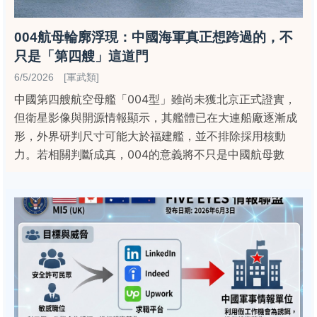
004航母輪廓浮現：中國海軍真正想跨過的，不
只是「第四艘」這道門
6/5/2026 [軍武類]
中國第四艘航空母艦「004型」雖尚未獲北京正式證實，
但衛星影像與開源情報顯示，其艦體已在大連船廠逐漸成
形，外界研判尺寸可能大於福建艦，並不排除採用核動
力。若相關判斷成真，004的意義將不只是中國航母數