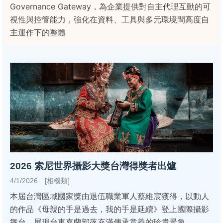
Governance Gateway，為企業提供對自主代理互動的可
視性與控管能力，強化在資料、工具與多元環境間高度自
主運作下的整體
2026 索尼世界攝影大獎台灣得獎者出爐
4/1/2026 [相機類]
本屆台灣區域國家獎由退伍職業軍人蔡維宸獲得，以動人
的作品《母親的手是過去，我的手是延續》登上國際攝影
舞台，展現台東嘉蘭部落充滿傳承意義的珍貴景象。