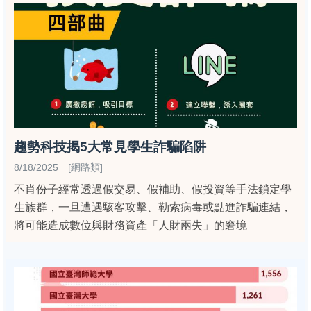
趨勢科技揭5大常見學生詐騙陷阱
8/18/2025 [網路類]
不肖份子經常透過假交易、假補助、假投資等手法鎖定學
生族群，一旦遭遇駭客攻擊、勒索病毒或點進詐騙連結，
將可能造成數位與財務資產「人財兩失」的窘境