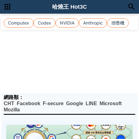
哈燒王 Hot3C
Computex
Codex
NVIDIA
Anthropic
摺疊機
網路類：
CHT
Facebook
F-secure
Google
LINE
Microsoft
Mozilla