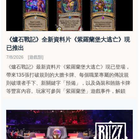
《爐石戰記》全新資料片《紫羅蘭堡大逃亡》現
已推出
7/8/2026 [遊戲類]
《爐石戰記》最新資料片《紫羅蘭堡大逃亡》現已登場，
帶來135張打破規則的大膽卡牌、每個職業專屬的傳說規
則破壞者手下、新關鍵字「預備」，以及偽裝和賄賂卡牌
等豐富內容。玩家可參與「紫羅蘭堡」遊戲事件，解鎖