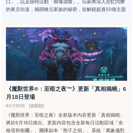
口」，以及限時活動「御魂強襲」。玩家將深入霓虹閃爍
的東京街道，揭開橋元家族的秘密，並解鎖超過50個主題
《魔獸世界®：至暗之夜™》更新「真相揭曉」6
月18日登場
6/17/2026 [遊戲類]
《魔獸世界：至暗之夜》全新版本內容更新「真相揭曉」
將於6月18日推出。更新內容包含全新每日活動區域「奈
格塔和衛爾」、團隊副本「孢子之殞」、系統「萬象儀對