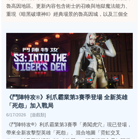
魯高因地區。更新內容包含術士的召喚與地獄魔法能力、
重現《暗黑破壞神II》經典場景的魯高因城，以及三個全
《鬥陣特攻®》利爪霸業第3賽季登場 全新英雄
「死怨」加入戰局
6/17/2026 [遊戲類]
《鬥陣特攻®》利爪霸業第3賽季「勇闖虎穴」現已登場，
帶來全新攻擊型英雄「死怨」、混合地圖「霓虹交叉