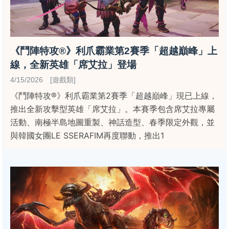
《鬥陣特攻®》利爪霸業第2賽季「超越巔峰」上
線，全新英雄「席艾拉」登場
4/15/2026 [遊戲類]
《鬥陣特攻®》利爪霸業第2賽季「超越巔峰」現已上線，
推出全新攻擊型英雄「席艾拉」。本賽季包含席艾拉專屬
活動、南極半島地圖重製、神話造型、春季限定外觀，並
與韓國女團LE SSERAFIM再度聯動，推出1