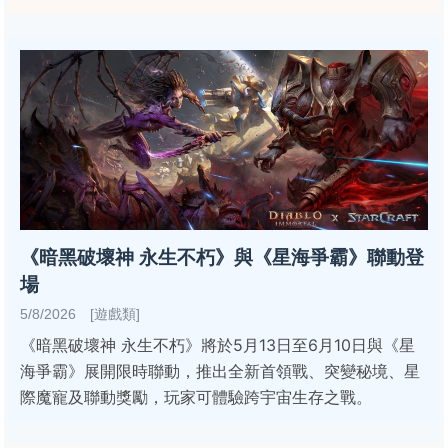
《暗黑破壞神 永生不朽》與《星海爭霸》聯動登
場
5/8/2026 [遊戲類]
《暗黑破壞神 永生不朽》將於5月13日至6月10日與《星
海爭霸》展開限時聯動，推出全新首領戰、突變秘境、星
際魔寵及聯動獎勵，玩家可體驗跨宇宙生存之戰。