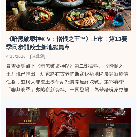
《暗黑破壞神®IV：憎恨之王™》上市！第13賽
季同步開啟全新地獄篇章
4/28/2026 [遊戲類]
暴雪娛樂旗下《暗黑破壞神IV》第二部資料片《憎恨之
王》現已推出，玩家將在古老的斯寇伐斯地區展開新劇情
任務，並與大罪魔王墨菲斯托展開最終決戰。第13賽季
「審判賽季」亦隨嶄新資料片一同登場。為帶給玩家史無