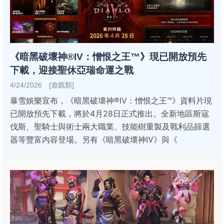
《暗黑破壞神®IV：憎恨之王™》現已開放預先
下載，迎接聖休亞瑞命運之戰
4/24/2026 [遊戲類]
暴雪娛樂宣布，《暗黑破壞神®IV：憎恨之王™》資料片現
已開放預先下載，將於4月28日正式推出。全新地區斯寇
伐斯、聖騎士與術士兩大職業、技能樹重製及戰利品篩選
器等豐富內容登場。另有《暗黑破壞神IV》與《