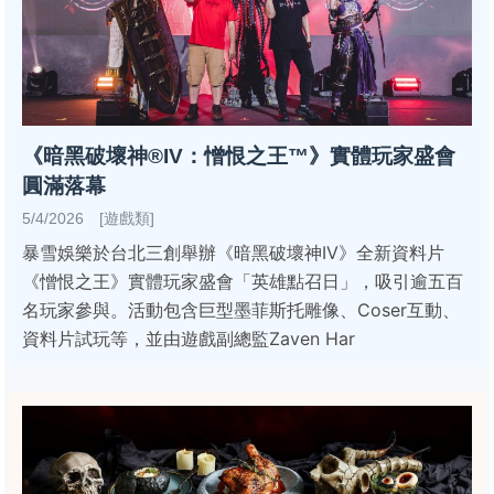
《暗黑破壞神®IV：憎恨之王™》實體玩家盛會
圓滿落幕
5/4/2026 [遊戲類]
暴雪娛樂於台北三創舉辦《暗黑破壞神IV》全新資料片
《憎恨之王》實體玩家盛會「英雄點召日」，吸引逾五百
名玩家參與。活動包含巨型墨菲斯托雕像、Coser互動、
資料片試玩等，並由遊戲副總監Zaven Har