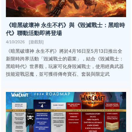
《暗黑破壞神 永生不朽》與《毀滅戰士：黑暗時
代》聯動活動即將登場
4/10/2026 [遊戲類]
《暗黑破壞神 永生不朽》將於4月16日至5月13日推出全
新限時跨界活動「毀滅戰士的霸業」，結合《毀滅戰士：
黑暗時代》世界觀，玩家可化身毀滅戰士，使用經典武器
技能迎戰惡魔，並可獲得傳奇寶石、套裝與限定武