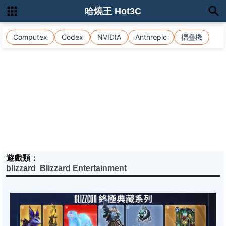
哈燒王 Hot3C
Computex
Codex
NVIDIA
Anthropic
摺疊機
遊戲類：
blizzard
Blizzard Entertainment