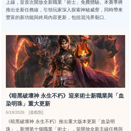
上線，並首次開放全新職業「術士」免費體驗。本賽季將
推出全新任務線，引領玩家深入探索神秘威脅，同時帶來
豐富的新功能與終局內容更新，包括混沌界裂口、
《暗黑破壞神 永生不朽》迎來術士新職業與「血
染明珠」重大更新
6/18/2026 [遊戲類]
《暗黑破壞神 永生不朽》推出重大版本更新「血染明
珠」，新增第十個職業「術士」，並開放全新主線任務與