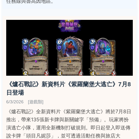
任務線與魯高因地區。
《爐石戰記》新資料片《紫羅蘭堡大逃亡》7月8
日登場
6/3/2026 [遊戲類]
《爐石戰記》全新資料片《紫羅蘭堡大逃亡》將於7月8日
推出，帶來135張新卡牌與新關鍵字「預備」。玩家將扮
演逃亡小隊，運用全新機制打破規則。即日起登入即送傳
說卡牌「頭目凡妮莎」，並可透過活動任務與旅店大