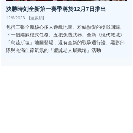
決勝時刻全新第一賽季將於12月7日推出
12/6/2023 [遊戲類]
包括三張全新核心多人遊戲地圖、粉絲熱愛的槍戰回歸、
下一個殭屍模式任務、五把免費武器、全新《現代戰域》
「烏茲斯坦」地圖登場，還有全新的戰爭通行證、黑影部
隊與充滿佳節氣氛的「聖誕老人屠戮場」活動