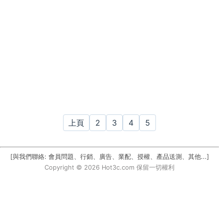
上頁
2
3
4
5
[與我們聯絡: 會員問題、行銷、廣告、業配、授權、產品送測、其他...]
Copyright © 2026 Hot3c.com 保留一切權利