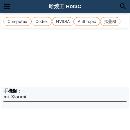
哈燒王 Hot3C
Computex
Codex
NVIDIA
Anthropic
摺疊機
手機類：
mi
Xiaomi