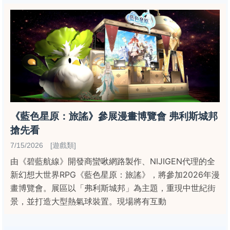
《藍色星原：旅謠》參展漫畫博覽會 弗利斯城邦
搶先看
7/15/2026 [遊戲類]
由《碧藍航線》開發商蠻啾網路製作、NIJIGEN代理的全
新幻想大世界RPG《藍色星原：旅謠》，將參加2026年漫
畫博覽會。展區以「弗利斯城邦」為主題，重現中世紀街
景，並打造大型熱氣球裝置。現場將有互動