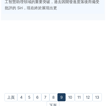
工智慧助理領域的重要突破，過去因開發進度落後而備受
批評的 Siri，現在終於展現出更
上頁
4
5
6
7
8
9
10
11
12
13
下頁