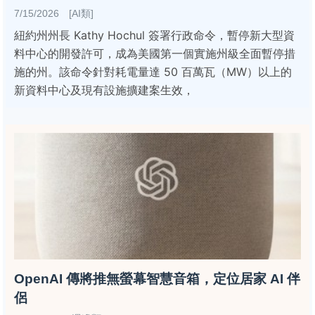
7/15/2026 [AI類]
紐約州州長 Kathy Hochul 簽署行政命令，暫停新大型資
料中心的開發許可，成為美國第一個實施州級全面暫停措
施的州。該命令針對耗電量達 50 百萬瓦（MW）以上的
新資料中心及現有設施擴建案生效，
OpenAI 傳將推無螢幕智慧音箱，定位居家 AI 伴
侶