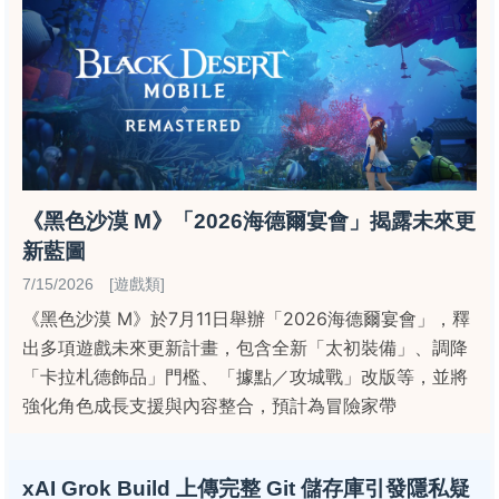
《黑色沙漠 M》「2026海德爾宴會」揭露未來更
新藍圖
7/15/2026 [遊戲類]
《黑色沙漠 M》於7月11日舉辦「2026海德爾宴會」，釋
出多項遊戲未來更新計畫，包含全新「太初裝備」、調降
「卡拉札德飾品」門檻、「據點／攻城戰」改版等，並將
強化角色成長支援與內容整合，預計為冒險家帶
xAI Grok Build 上傳完整 Git 儲存庫引發隱私疑