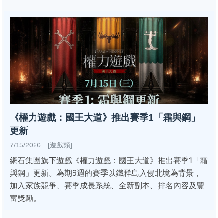
《權力遊戲：國王大道》推出賽季1「霜與鋼」
更新
7/15/2026 [遊戲類]
網石集團旗下遊戲《權力遊戲：國王大道》推出賽季1「霜
與鋼」更新。為期6週的賽季以鐵群島入侵北境為背景，
加入家族競爭、賽季成長系統、全新副本、排名內容及豐
富獎勵。