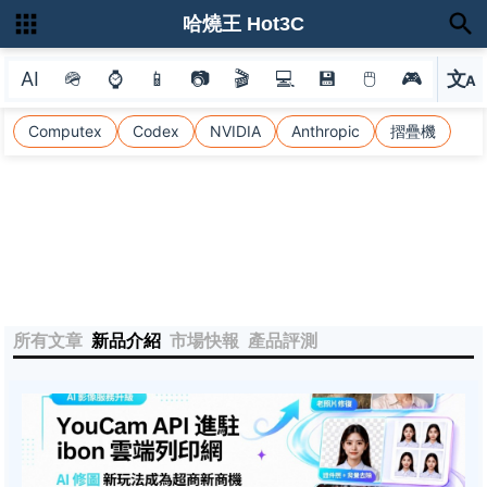
哈燒王 Hot3C
AI
🪖
⌚
📱
📷
🎬
💻
💾
🖱
🎮
文
A
選
Computex
Codex
NVIDIA
Anthropic
摺疊機
所有文章
新品介紹
市場快報
產品評測