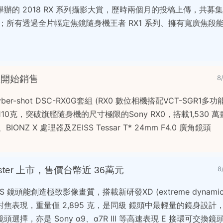
ram 舉辦的 2018 RX 系列攝影大賞，歷時兩個月的投稿上傳，共
競賽；所有透過全片幅定焦鏡隨身機王者 RX1 系列、擁有寬廣焦段
組開始銷售
8
yber-shot DSC-RX0G套組 (RX0 數位相機搭配VCT-SGR1
110克，突破旗艦隨身機的尺寸極限的Sony RX0，搭載1,530 萬
BIONZ X 處理器及ZEISS Tessar T* 24mm F4.0 廣角鏡頭
 Master 上市，售價台幣近 36萬元
8
M OSS 鏡頭能創造極致影像畫質，搭載新研發XD (extreme dynam
焦表現，重量僅 2,895 克，是同級 鏡頭中最輕量的鏡身設計
擇，亦是 Sony α9、α7R III 等高速表現 E 接環可交換