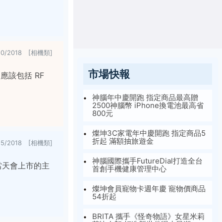
20/2018 [相機類]
市場快報
應該包括 RF
神腦年中慶開跑 指定商品最高贈
2500神腦幣 iPhone換電池最高省
800元
燦坤3C家電年中慶開跑 指定商品5
折起 滿額抽旅遊金
15/2018 [相機類]
神腦國際攜手FutureDial打造全台
。當天會上市的主
首創手機健康管理中心
燦坤會員寵物卡週年慶 寵物價商品
54折起
BRITA 攜手《怪奇物語》女星米莉