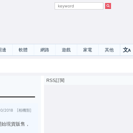
文
周邊
軟體
網路
遊戲
家電
其他
A
選
RSS訂閱
20/2018 [相機類]
網站開始現貨販售，