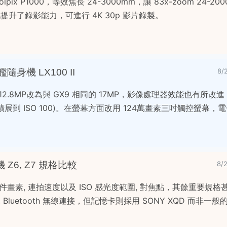
lpix P1000，等效焦長 24-3000mm，讓 83x-zoom 24-200
也提升了錄影能力，可進行 4K 30p 影片錄製。
隨身機 LX100 II
8/
.8MP改為與 GX9 相同的 17MP，影像處理器效能也有所改進，
(可擴展到 ISO 100)。在螢幕方面改用 124萬畫素三吋觸控螢幕
 Z6, Z7 規格比較
8/
元件畫素, 連拍速度以及 ISO 感光度範圍, 對焦點，其餘重要規
 Bluetooth 無線連接，但記憶卡則採用 SONY XQD 而非一般的