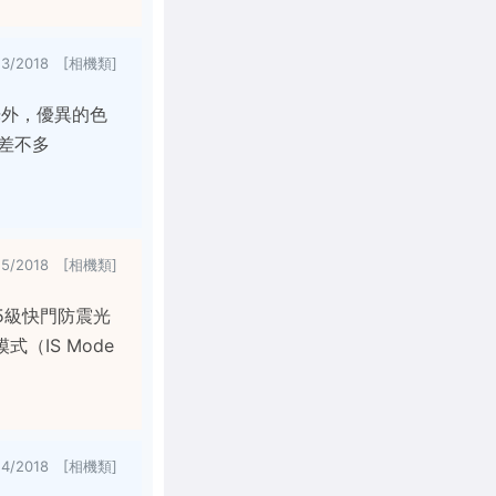
23/2018 [相機類]
眩光外，優異的色
 差不多
15/2018 [相機類]
備達5級快門防震光
（IS Mode
14/2018 [相機類]