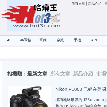
所有文章
|
新品介紹
|
AI
半導體
軍武
穿戴
手機
APP
相機類：最新文章
所有文章
新品介紹
市場
Nikon P1000 已經在美
堪稱地球最強的 125x-zoom
售價 US$996.95(約合台幣