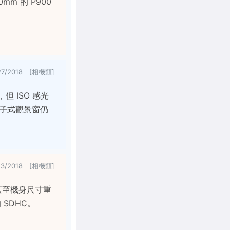
0mm 的 P900
27/2018 [相機類]
但 ISO 感光
，電子式觀景窗仍
23/2018 [相機類]
格甚至機身尺寸重
 SDHC。