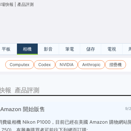
市場快報
|
產品評測
平板
相機
影音
筆電
儲存
電視
Computex
Codex
NVIDIA
Anthropic
摺疊機
快報
產品評測
國 Amazon 開始販售
9/
 消費級相機 Nikon P1000，目前已經在美國 Amazon 購物
 30,750)，有興趣購買者可前往下列網頁訂購: