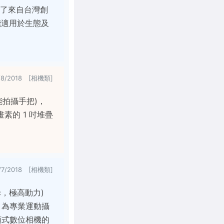
募集了來自台灣創
能適用於生態及
/8/2018 [相機類]
多功能拍攝手把)，
畫素的 1 吋堆疊
/7/2018 [相機類]
ic，極高動力)
，為專業運動攝
鏡頭式數位相機的