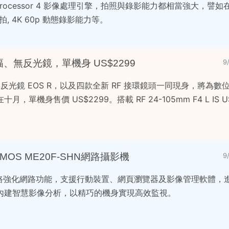
-Processor 4 影像處理引擎，拍照與錄影能力都相當強大，譬如在 
拍, 4K 60p 動態錄影能力等。
全幅、無反光鏡，單機身 US$2299
9
全幅無反光鏡 EOS R，以及四款全新 RF 接環鏡頭一同現身，將為
機身售價 US$2299。搭載 RF 24-105mm F4 L IS US
MOS ME20F-SHN網路攝影機
9
太網路強化網路功能，支援行動裝置、網頁瀏覽器及影像管理軟體，
內建智慧影像分析，以精巧的機身實現高效監視。