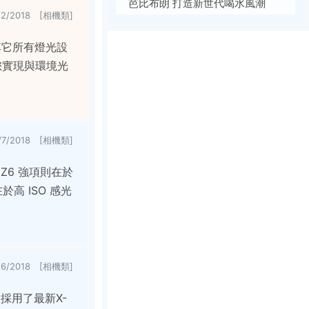
芭比布朗 打造新世代喝水風潮
12/2018 [相機類]
其它所有燈光設
您實現與環境光
/7/2018 [相機類]
 Z6 強項則在於
於高 ISO 感光
/6/2018 [相機類]
，採用了最新X-