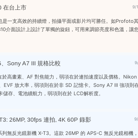
10 在台上市
9/
是一支高效的持續燈，拍攝平面或影片均可勝任。如Profoto
B10介面設計上設計了單獨的旋鈕，可用來調節亮度和色溫，讓
6、Sony A7 III 規格比較
9
的強項在於高畫素、AF 對焦能力，弱項在於連拍速度以及價格。Nikon
VF 放大率，弱項則在於非 SD 記憶卡。Sony A7 III 強項則在
記憶卡儲存、電池續航力，弱項則在於 LCD解析度。
26MP, 30fps 連拍, 4K 60P 錄影
9
無反光鏡新機 X-T3。這款 26MP 的 APS-C 無反光鏡相機