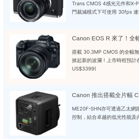
Trans CMOS 4感光元件和X
門裁減模式下可使用 30fps 連
Canon EOS R 來了！
搭載 30.3MP CMOS 的
掀起新的波瀾！上市時程預計在十月，單
US$3399(
Canon 推出搭載全片幅 C
ME20F-SHN亦可透過乙
控制，結合卓越的低光性能及