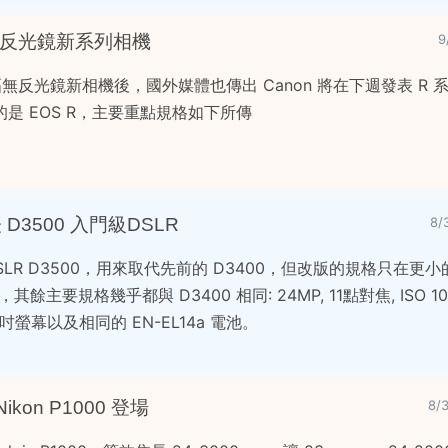
幅無反光鏡新系列相機
9
列全幅無反光鏡新相機後，國外媒體也傳出 Canon 將在下週發表 R
是 EOS R，主要重點規格如下所傳
表 D3500 入門級DSLR
8/
DSLR D3500，用來取代先前的 D3400，但改版的規格只在更
主要規格幾乎都與 D3400 相同: 24MP, 11點對焦, ISO 100
, 三吋螢幕以及相同的 EN-EL14a 電池。
Nikon P1000 登場
8/