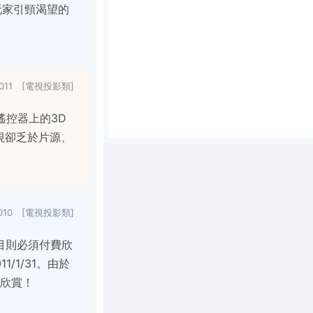
玩家引頸渴望的
/2011 [電視投影類]
遙控器上的3D
電視卻乏於片源、
/2010 [電視投影類]
目則必須付費欣
/1/31。由於
的欣賞！