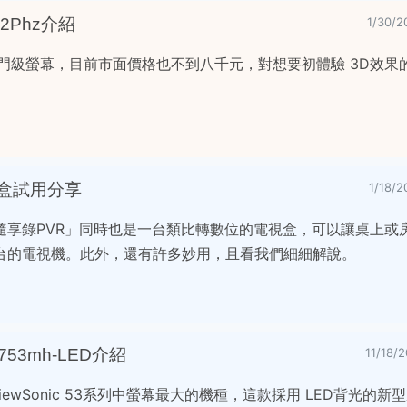
52Phz介紹
1/30
款 3D入門級螢幕，目前市面價格也不到八千元，對想要初體驗 3D效
盒試用分享
1/18
享錄PVR」同時也是一台類比轉數位的電視盒，可以讓桌上或房
台的電視機。此外，還有許多妙用，且看我們細細解說。
2753mh-LED介紹
11/18
 是 ViewSonic 53系列中螢幕最大的機種，這款採用 LED背光的