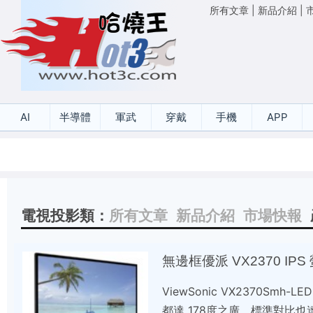
所有文章
|
新品介紹
|
AI
半導體
軍武
穿戴
手機
APP
電視投影類：
所有文章
新品介紹
市場快報
無邊框優派 VX2370 IP
ViewSonic VX2370Smh
都達 178度之廣，標準對比也達