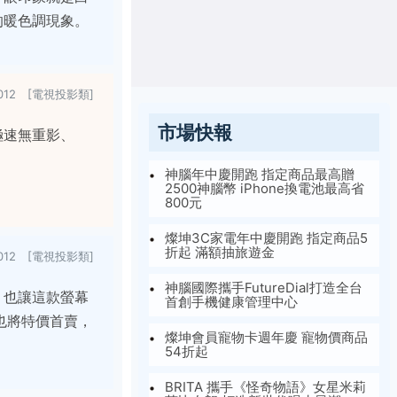
的暖色調現象。
/2012 [電視投影類]
市場快報
 極速無重影、
神腦年中慶開跑 指定商品最高贈
2500神腦幣 iPhone換電池最高省
800元
燦坤3C家電年中慶開跑 指定商品5
折起 滿額抽旅遊金
2012 [電視投影類]
神腦國際攜手FutureDial打造全台
計，也讓這款螢幕
首創手機健康管理中心
也將特價首賣，
燦坤會員寵物卡週年慶 寵物價商品
54折起
BRITA 攜手《怪奇物語》女星米莉