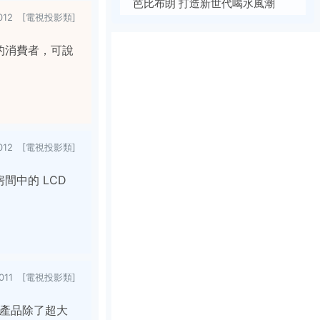
芭比布朗 打造新世代喝水風潮
/2012 [電視投影類]
果的消費者，可說
/2012 [電視投影類]
間中的 LCD
/2011 [電視投影類]
新型產品除了超大