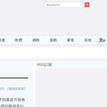
文
周邊
軟體
網路
遊戲
家電
其他
A
選
RSS訂閱
/2012 [電視投影類]
力，水平與垂直可視角
第一眼印象就是白