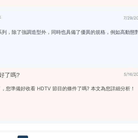
析
7/29/
秘書"系列，除了強調造型外，同時也具備了優異的規格，例如高動態
備好了嗎?
5/16/
生了，您準備好收看 HDTV 節目的條件了嗎? 本文為您詳細分析！