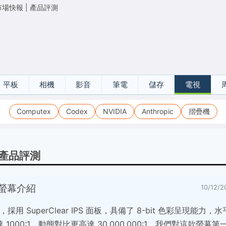
市場快報
|
產品評測
平板
相機
影音
筆電
儲存
電視
Computex
Codex
NVIDIA
Anthropic
摺疊機
產品評測
S 螢幕介紹
10/12
-LED，採用 SuperClear IPS 面板，具備了 8-bit 色彩呈現能
 1000:1，動態對比更高達 30,000,000:1。我們對這款螢幕