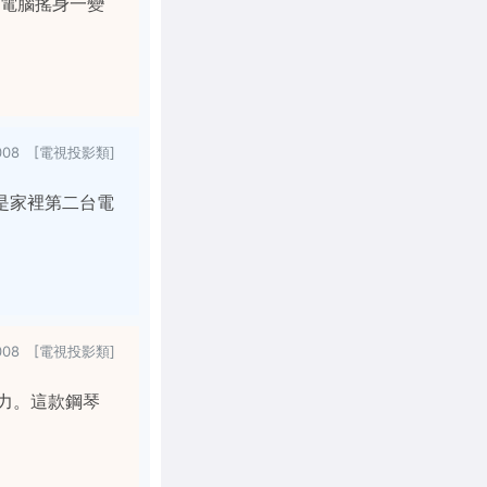
的電腦搖身一變
2008 [電視投影類]
或是家裡第二台電
2008 [電視投影類]
能力。這款鋼琴