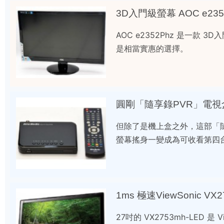
3D入門級螢幕 AOC e23
AOC e2352Phz 是一
是相當實惠的選擇。
圓剛「隨享錄PVR」電視
但除了是機上盒之外，這部「隨
螢幕搖身一變成為可收看第四
1ms 極速ViewSonic VX
27吋的 VX2753mh-LED