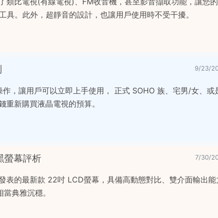
F，加入了類比電視(有線電視)、FM收音機，甚至影音擷取功能，讓您
捉工具。此外，超靜音的設計，也讓用戶使用時不受干擾。
測
9/23/
操作，讓用戶可以立即上手使用， 正式 SOHO 族、宅男/女、
大錢重新購買液晶電視的預算。
鋼琴黑螢幕評析
7/30/
 近期剛發表的最新款 22吋 LCD螢幕，具備高動態對比、雙介面輸出
相當典雅沉穩。