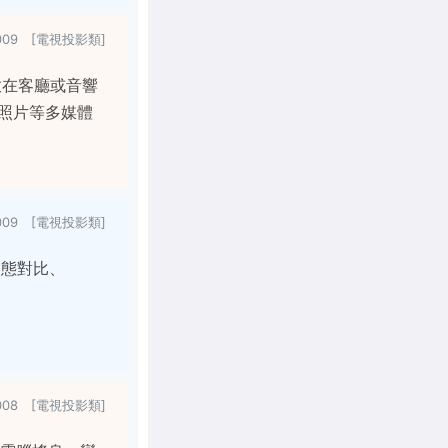
/2009 [電視投影類]
放在客廳或音響
照片等多媒體
2009 [電視投影類]
高動態對比、
/2008 [電視投影類]