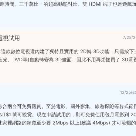
反應時間、三千萬比一的超高動態對比、雙 HDMI 端子也是遊戲
電漿電視試用
7/25
，這款數位電視還內建了獨特且實用的 2D轉 3D功能，只需按下
藍光、DVD等)自動轉變為 3D畫面，因此不用再煩惱買了 3D
12/25
綜合兩台可免費觀賞。至於電影、國外影集、旅遊探險等各式節
T$1 就可觀賞。現在申請試用的，則可免費使用包月電影到 2011
裡網路的頻寬至少要 2Mbps 以上(建議 4Mbps) 才可流暢