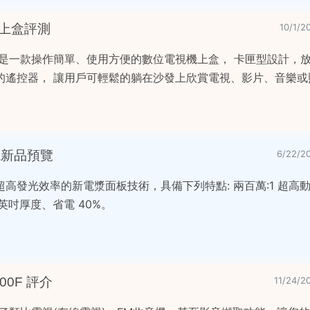
視機上盒評測
10/1
TV 是一款操作簡單、使用方便的數位電視機上盒， 卡匣型設計，
的遙控器， 讓用戶可輕鬆的躺在沙發上欣賞電視、影片、音樂或
電視新品預覽
6/22/
ic 最新超高發光效率的新電漿面板技術，具備下列特點: 兩百萬:1 超
1英吋厚度、省電 40%。
00F 評介
11/24