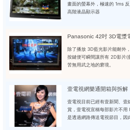
畫面的螢幕外，極速的 1ms 
高階液晶顯示器
Panasonic 42吋 3D
除了播放 3D藍光影片能耐外
按鍵便可瞬間讓所有 2D影片(
苦無用武之地的窘境。
壹電視網樂通開箱與拆解
壹電視目前已經有壹新聞、壹
賞，壹電視宣稱每部影片不用 N
是透過網路傳送電視節目，因此家