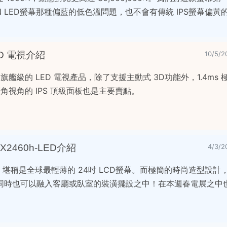
N LED螢幕那種偏藍的低色溫問題，也不會有傳統 IPS螢幕偏黃
LED 電視介紹
10/5
nic 旗艦級的 LED 電視產品，除了支援主動式 3D功能外，1.4ms
超廣角視角的 IPS 頂級面板也是主要賣點。
2460h-LED介紹
4/3/
度，堪稱是全球最輕薄的 24吋 LCD螢幕。而極簡的時尚造型設
同時也可以融入客廳或臥室的裝潢擺設之中！在本週春電展之中