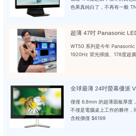
色果真純白了，不再有一般 T
超薄 47吋 Panasonic 
WT50 系列是今年 Panaso
1920Hz 背光掃描、178度
全球最薄 24吋螢幕優派 VX
僅僅 6.8mm 的超薄面板厚
不僅是電腦桌上工作的夥伴，
含稅價僅 $6199