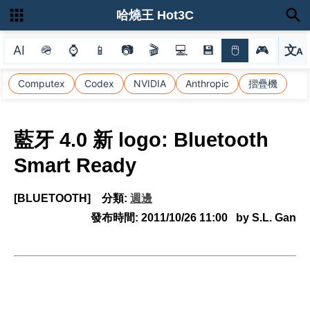
哈燒王 Hot3C
AI
🪖
⌚
📱
📷
🎬
💻
💾
🖱
🎮
文
A
選
Computex
Codex
NVIDIA
Anthropic
摺疊機
藍牙 4.0 新 logo: Bluetooth
Smart Ready
[BLUETOOTH]
分類:
週邊
發布時間:
2011/10/26 11:00
by S.L. Gan