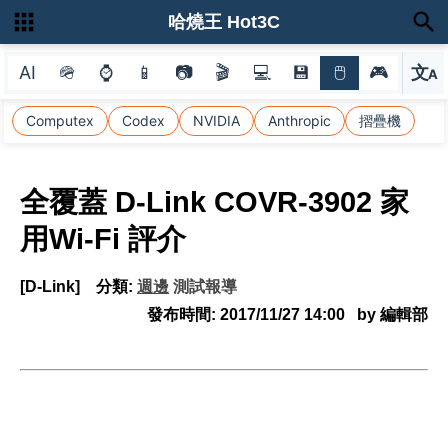
哈燒王 Hot3C
AI
🪖
⌚
📱
📷
🎬
💻
💾
🖱
🎮
文
A
選
Computex
Codex
NVIDIA
Anthropic
摺疊機
全覆蓋 D-Link COVR-3902 家
用Wi-Fi 評介
[D-Link]
分類:
週邊
測試報導
發布時間:
2017/11/27 14:00
by 編輯部