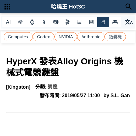
哈燒王 Hot3C
AI
🪖
⌚
📱
📷
🎬
💻
💾
🖱
🎮
文
A
選
Computex
Codex
NVIDIA
Anthropic
摺疊機
HyperX 發表Alloy Origins 機
械式電競鍵盤
[Kingston]
分類:
週邊
發布時間:
2019/05/27 11:00
by S.L. Gan