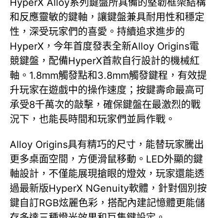
HyperX Alloy系列鍵盤所具備的堅韌框架結構
和反應靈敏的鍵軸，讓鍵盤兼具耐用性和穩定
性，深受玩家們的喜愛。持續追求進步的
HyperX，今年首度發表全新Alloy Origins電
競鍵盤，配備HyperX首款自行設計的機械紅
軸。1.8mm觸發點和3.8mm觸發鍵程，有效提
升玩家在遊戲中的操作速度；按鍵壽命最高可
承受8千萬次的敲擊，確保鍵盤在最激烈的戰
況下，也能長時間和玩家們並肩作戰。
Alloy Origins具有精巧的尺寸，能替玩家騰出
更多桌面空間，方便滑鼠移動。LED外顯的鍵
軸設計，不僅能展現搶眼的燈效，玩家還能透
過最新版HyperX NGenuity軟體，針對個別按
鍵自訂RGB炫麗色彩，搭配內建記憶體更能儲
存多達三種燈光效果和巨集鍵設定。