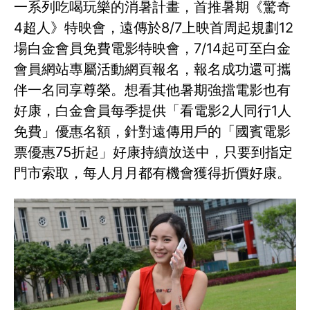
一系列吃喝玩樂的消暑計畫，首推暑期《驚奇
4超人》特映會，遠傳於8/7上映首周起規劃12
場白金會員免費電影特映會，7/14起可至白金
會員網站專屬活動網頁報名，報名成功還可攜
伴一名同享尊榮。想看其他暑期強擋電影也有
好康，白金會員每季提供「看電影2人同行1人
免費」優惠名額，針對遠傳用戶的「國賓電影
票優惠75折起」好康持續放送中，只要到指定
門市索取，每人月月都有機會獲得折價好康。