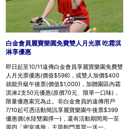
白金會員麗寶樂園免費雙人月光票 吃霜淇
淋享優惠
即日起至10/11遠傳白金會員享麗寶樂園免費雙
人月光票優惠(價值$598)，或雙人加價$400
就能升級午後票(價值$1,000)，加贈園區內霜
淇淋2支50元優惠(原價70元、限單一口味)，
限量優惠索完為止。非白金會員的遠傳用戶
7/10起可憑活動簡訊享麗寶樂園午後票$399
優惠價(水陸雙園擇一)，還有活動期間周一至
周四「密室逃脫」主題館門票買一送一。