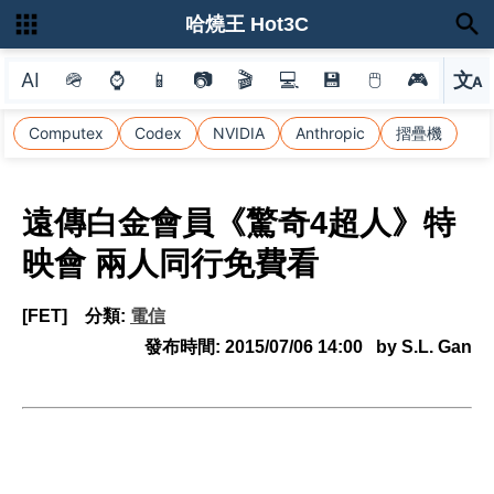
哈燒王 Hot3C
AI
🪖
⌚
📱
📷
🎬
💻
💾
🖱
🎮
文
A
選
Computex
Codex
NVIDIA
Anthropic
摺疊機
遠傳白金會員《驚奇4超人》特
映會 兩人同行免費看
[FET]
分類:
電信
發布時間:
2015/07/06 14:00
by S.L. Gan