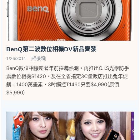
BenQ第二波數位相機DV新品齊發
1/26/2011 [相機類]
BenQ數位相機趁著年前採購熱潮，再推出O.I.S光學防手
震數位相機S1420，及在全省指定3C量販店推出兔年促
銷，1400萬畫素、3吋觸控T1460只要$4,990(原價
$5,990)