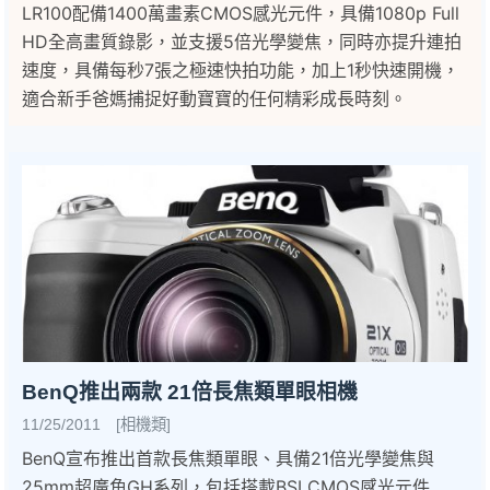
LR100配備1400萬畫素CMOS感光元件，具備1080p Full
HD全高畫質錄影，並支援5倍光學變焦，同時亦提升連拍
速度，具備每秒7張之極速快拍功能，加上1秒快速開機，
適合新手爸媽捕捉好動寶寶的任何精彩成長時刻。
BenQ推出兩款 21倍長焦類單眼相機
11/25/2011 [相機類]
BenQ宣布推出首款長焦類單眼、具備21倍光學變焦與
25mm超廣角GH系列，包括搭載BSI CMOS感光元件