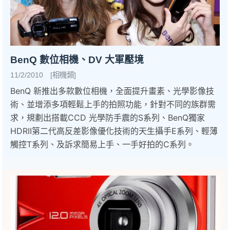
BenQ 數位相機、DV 大軍壓境
11/2/2010 [相機類]
BenQ 新推出多款數位相機，全面提升畫素、光學影像技
術、並增添多項輕鬆上手的拍照功能，針對不同的族群需
求，規劃出搭載CCD 光學防手震的S系列、BenQ獨家
HDRII第二代高反差影像優化技術的天生攝手E系列、輕薄
觸控T系列、及訴求簡易上手、一手好拍的C系列。