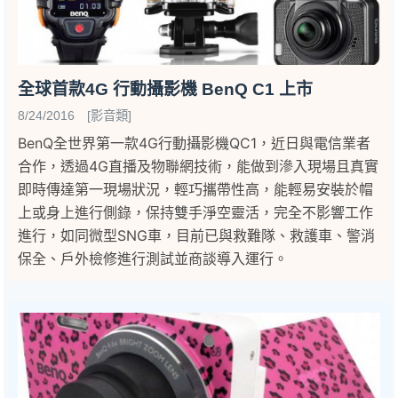
全球首款4G 行動攝影機 BenQ C1 上市
8/24/2016 [影音類]
BenQ全世界第一款4G行動攝影機QC1，近日與電信業者
合作，透過4G直播及物聯網技術，能做到滲入現場且真實
即時傳達第一現場狀況，輕巧攜帶性高，能輕易安裝於帽
上或身上進行側錄，保持雙手淨空靈活，完全不影響工作
進行，如同微型SNG車，目前已與救難隊、救護車、警消
保全、戶外檢修進行測試並商談導入運行。