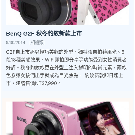
BenQ G2F 秋冬豹紋新款上市
9/30/2014 [相機類]
G2F自上市起以輕巧美觀的外型、獨特夜自拍蘋果光、6
段18種美顏效果、WiFi即拍即分享等功能受到女性消費者
好評。秋冬豹紋款更在外型上注入鮮明的時尚元素，兩款
色系讓女孩們出手就成為目光焦點， 豹紋新款即日起上
市，建議售價NT$7,990。