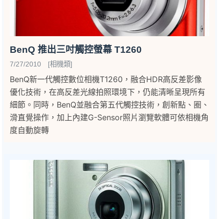
BenQ 推出三吋觸控螢幕 T1260
7/27/2010 [相機類]
BenQ新一代觸控數位相機T1260，融合HDR高反差影像
優化技術，在高反差光線拍照環境下，仍能清晰呈現所有
細節。同時，BenQ並融合第五代觸控技術，創新點、圈、
滑直覺操作，加上內建G-Sensor照片瀏覽軟體可依相機角
度自動旋轉