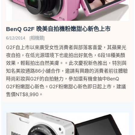
BenQ G2F 晚美自拍機粉嫩甜心新色上市
6/12/2014 [相機類]
G2F自上市以來廣受女性消費者與部落客喜愛，其蘋果光
夜自拍，在低光源環境下也能拍出好氣色，6段18種美顏
效果，輕鬆拍出自然美膚。。此次慶祝新色推出，特別與
知名美妝通路86小舖合作，邀請有興趣的消費者前往體驗
時尚彩妝與G2F的自拍魅力，參加還有機會抽中BenQ
G2F粉嫩甜心新色。G2F粉嫩甜心新色即日起上市，建議
售價NT$8,990。