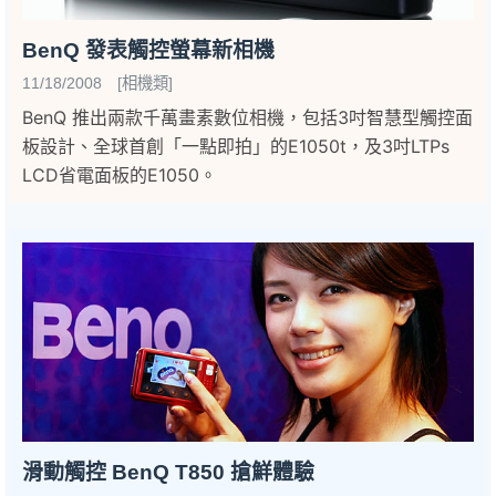
BenQ 發表觸控螢幕新相機
11/18/2008 [相機類]
BenQ 推出兩款千萬畫素數位相機，包括3吋智慧型觸控面
板設計、全球首創「一點即拍」的E1050t，及3吋LTPs
LCD省電面板的E1050。
滑動觸控 BenQ T850 搶鮮體驗