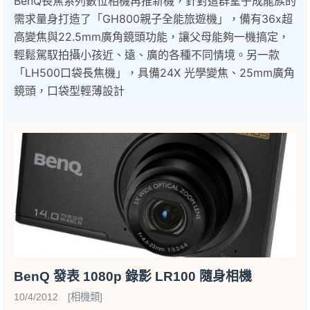
BenQ長焦系列數位相機再推新機，針對這群望子成龍族的
需求量身打造了「GH800親子全能旅遊機」，備有36x超
高變焦與22.5mm廣角鏡頭功能，讓父母能夠一機搞定，
輕鬆駕馭拍攝小孩近、遠、廣的各種不同情境。另一款
「LH500口袋長焦機」，具備24X 光學變焦、25mm廣角
鏡頭，口袋型輕薄設計
BenQ 發表 1080p 錄影 LR100 隨身相機
10/4/2012 [相機類]