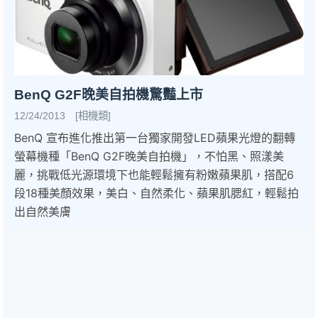
BenQ G2F晚美自拍機驚豔上市
12/24/2013 [相機類]
BenQ 宣布進化推出第一台獨家開發LED蘋果光燈的翻轉
螢幕機種「BenQ G2F晚美自拍機」，不怕黑、照漾美
麗，挑戰低光源環境下也能輕鬆擁有粉嫩蘋果肌，搭配6
段18種美顏效果，美白、自然柔化、蘋果肌腮紅，輕鬆拍
出自然美膚