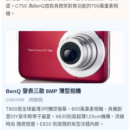
望。C750 為BenQ首款具微笑對焦功能的700萬畫素相
機。
BenQ 發表三款 8MP 薄型相機
1/30/2008 [相機類]
T800是全球最薄3吋觸控螢幕，800萬畫素相機，具備創
意DIY是年輕學子最愛。X835則是超薄1.25cm機種，流線
時尚 雅痞首選。E820 則是簡約有型沈穩內斂。