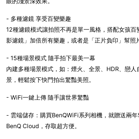
眼的淺景深效果。
- 多種濾鏡 享受百變樂趣
12種濾鏡模式讓拍照不再是單一風格，搭配女孩百變
影濾鏡」加倍所有樂趣，或者是「正片負印」幫照
- 15種場景模式 隨手拍下最美一幕
內建多種場景模式，如：煙火、全景、HDR、戀
景，輕鬆按下快門拍出驚豔美照。
- WiFi一鍵上傳 隨手讓世界驚豔
- 雲端儲存：購買BenQWiFi系列相機，就贈送
BenQ Cloud，存取超方便。