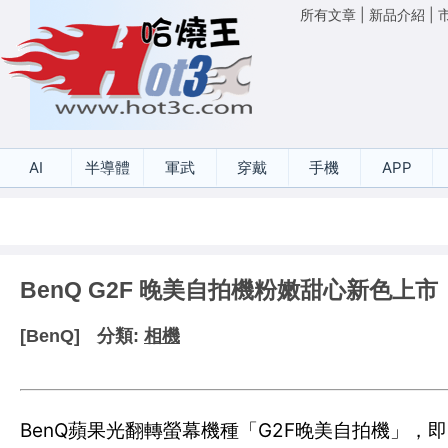
所有文章
|
新品介紹
|
AI
半導體
軍武
穿戴
手機
APP
BenQ G2F 晚美自拍機粉嫩甜心新色上市
[BenQ]
分類:
相機
BenQ蘋果光翻轉螢幕機種「G2F晚美自拍機」