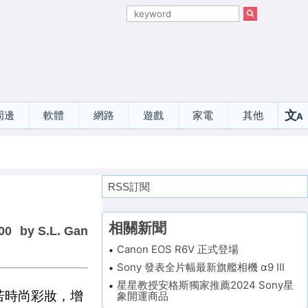
文
周邊
軟體
網路
遊戲
家電
其他
A
選
RSS訂閱
相關新聞
00
by S.L. Gan
Canon EOS R6V 正式登場
Sony 發表全片幅最新旗艦相機 α9 III
星星教授安格斯獨家推薦2024 Sony星
若時尚彩妝，增
象開運商品