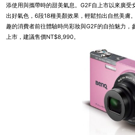
添使用與攜帶時的甜美氣息。G2F自上市以來廣
出好氣色，6段18種美顏效果，輕鬆拍出自然美膚
趣的消費者前往體驗時尚彩妝與G2F的自拍魅力，參
上市，建議售價NT$8,990。