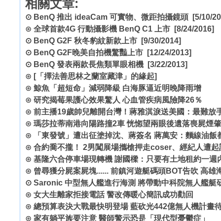
相關文章:
⊙
BenQ 推出 ideaCam 可實物、微距拍攝鏡頭
[5/10/20
⊙
全球首款4G 行動攝影機 BenQ C1 上市
[8/24/2016]
⊙
BenQ G2F 秋冬豹紋新款上市
[9/30/2014]
⊙
BenQ G2F晚美自拍機驚豔上市
[12/24/2013]
⊙
BenQ 發表兩款長焦類單眼相機
[3/22/2013]
⊙
[「擇法善思林之蘭室藏津」的緣起]
⊙
鯨魚「超短命」減弱降級 白海豚逼近明晚降雨增
⊙
研究揭莓果護心效果驚人 心血管疾病風險降26％
⊙
前主播19歲帥兒離開台灣！蔣雅淇淚送美國：最難放
⊙
瑪莎拉蒂南港向陽路撞2車 恍惚望兩眼後遺落喪屍煙
⊙
「東發號」遭出征塗掉沈、蔣簽名 蔣萬安：麵線油飯
⊙
合約喬不攏！ 2男闖展場攜槍押走coser、經紀人遭起
⊙
基隆六合停車場現轉機 謝國樑：只要有土地租約一週
⊙
曾尋獲分屍案屍塊...... 前鎮河遊艇碼頭BOT告吹 高
⊙
Saronic 中型無人艦進行海測 將帶動中科院無人艦
⊙
女大生離家拒接電話 警改傳暖心簡訊成功勸回
⊙
總預算表決大戰最快明登場 藍砍光442億無人機計畫
⊙
家有躺平族要注意 醫師警示恐是「現代型憂鬱症」