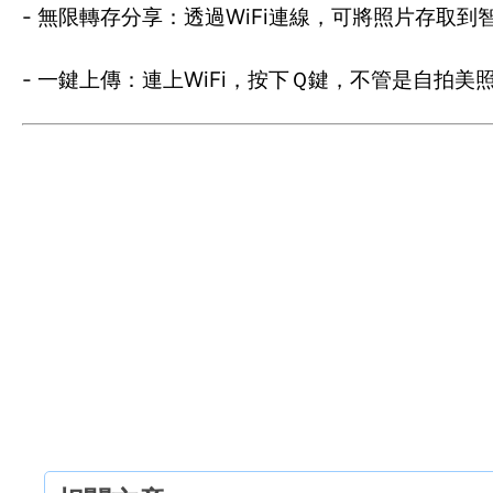
- 無限轉存分享：透過WiFi連線，可將照片存取
- 一鍵上傳：連上WiFi，按下Ｑ鍵，不管是自拍