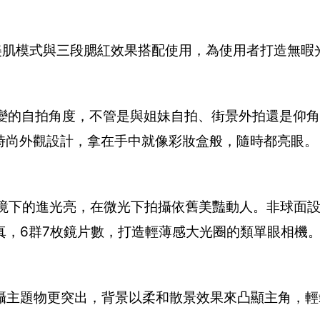
段美肌模式與三段腮紅效果搭配使用，為使用者打造無暇
百變的自拍角度，不管是與姐妹自拍、街景外拍還是仰
時尚外觀設計，拿在手中就像彩妝盒般，隨時都亮眼。
源環境下的進光亮，在微光下拍攝依舊美豔動人。非球面
真，6群7枚鏡片數，打造輕薄感大光圈的類單眼相機
攝主題物更突出，背景以柔和散景效果來凸顯主角，輕