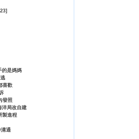
23]
手的是媽媽
肇逃
都喜歡
訴
內發照
雄海洋局改自建
艇研製進程
待溝通