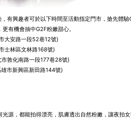
活動，有興趣者可於以下時間至活動指定門市，搶先體驗
更有機會抽中G2F粉嫩甜心。
 (台北市大安路一段52巷12號)
 (台北市士林區文林路168號)
 ( 台北市敦化南路一段177巷28號)
PM (高雄市新興區新田路144號)
何光源，都能拍得漂亮，肌膚透出自然粉嫩，讓夜拍女