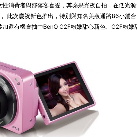
受女性消費者與部落客喜愛，其蘋果光夜自拍，在低光源
。。此次慶祝新色推出，特別與知名美妝通路86小舖
加還有機會抽中BenQ G2F粉嫩甜心新色。G2F粉