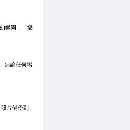
夢幻樂園，「攝
，無論任何場
量照片備份到