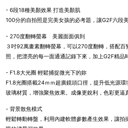
- 6段18種美顏效果 打造美顏肌
100分的自拍照是完美女孩的必考題，讓G2F六
- 270度翻轉螢幕 美麗面面俱到
３吋92萬畫素翻轉螢幕，可以270度翻轉，搭配
照，把漂亮的每一面通通記錄下來，加上G2F精品
- F1.8大光圈 輕鬆捕捉微光下的妳
F1.8光圈搭載24ｍｍ超廣鏡頭口徑，提升低光
玻璃材質，增強聚焦效果。成像更銳利，色彩更逼
- 背景散焦模式
輕鬆轉動轉盤，利用內建軟體參數產生效果，讓拍