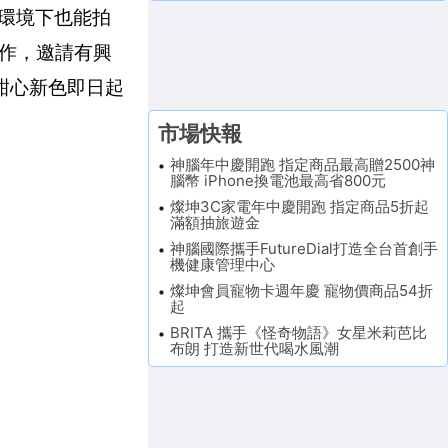
環境下也能拍
合作，邀請有興
嫩甜心新色即日起
市場快報
神腦年中慶開跑 指定商品最高贈2500神
腦幣 iPhone換電池最高省800元
燦坤3C家電年中慶開跑 指定商品5折起
滿額抽旅遊金
神腦國際攜手FutureDial打造全台首創手
機健康管理中心
燦坤會員寵物卡週年慶 寵物價商品54折
起
BRITA 攜手《怪奇物語》女星米莉芭比
布朗 打造新世代喝水風潮