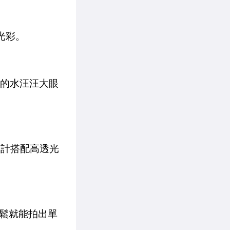
光彩。
角的水汪汪大眼
設計搭配高透光
。
鬆就能拍出單