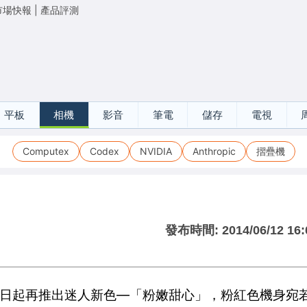
市場快報
|
產品評測
平板
相機
影音
筆電
儲存
電視
Computex
Codex
NVIDIA
Anthropic
摺疊機
發布時間:
2014/06/12 16:
，即日起再推出迷人新色—「粉嫩甜心」，粉紅色機身宛