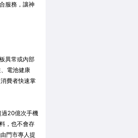
合服務，讓神
板異常或內部
定性、電池健康
讓消費者快速掌
超過20億次手機
料，也不會存
，由門市專人提