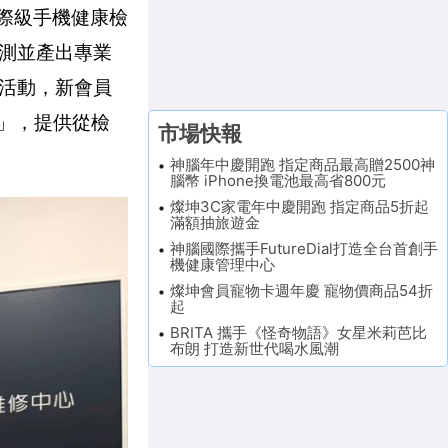
國際級手機健康檢
檢測並產出專業
活動，新會員
」，提供從檢
市場快報
神腦年中慶開跑 指定商品最高贈2500神
腦幣 iPhone換電池最高省800元
燦坤3C家電年中慶開跑 指定商品5折起
滿額抽旅遊金
神腦國際攜手FutureDial打造全台首創手
機健康管理中心
燦坤會員寵物卡週年慶 寵物價商品54折
起
BRITA 攜手《怪奇物語》女星米莉芭比
布朗 打造新世代喝水風潮