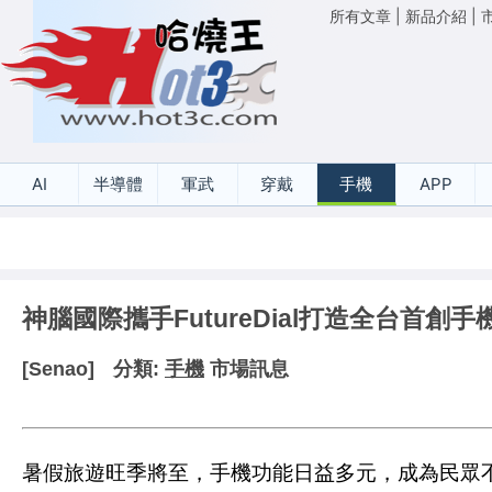
所有文章
|
新品介紹
|
AI
半導體
軍武
穿戴
手機
APP
神腦國際攜手FutureDial打造全台首創
[Senao]
分類:
手機
市場訊息
暑假旅遊旺季將至，手機功能日益多元，成為民眾