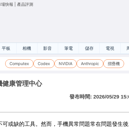
市場快報
|
產品評測
平板
相機
影音
筆電
儲存
電視
Computex
Codex
NVIDIA
Anthropic
摺疊機
手機健康管理中心
發布時間:
2026/05/29 15:
不可或缺的工具。然而，手機異常問題常在問題發生後