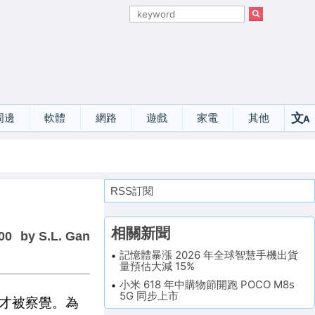
文
周邊
軟體
網路
遊戲
家電
其他
A
選
RSS訂閱
相關新聞
00
by S.L. Gan
記憶體暴漲 2026 年全球智慧手機出貨
量預估大減 15%
小米 618 年中購物節開跑 POCO M8s
5G 同步上市
才被察覺。為