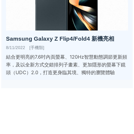
Samsung Galaxy Z Flip4/Fold4 新機亮相
8/11/2022 [手機類]
結合更明亮的7.6吋內頁螢幕、120Hz智慧動態調節更新頻
率，及以全新方式交錯排列子畫素、更加隱形的螢幕下鏡
頭（UDC）2.0，打造更身臨其境、獨特的瀏覽體驗