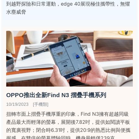
到越野探險和日常運動，edge 40展現極佳攜帶性，無懼
水塵威脅
OPPO推出全新Find N3 摺疊手機系列
10/19/2023 [手機類]
扭轉市面上摺疊手機厚重的印象，Find N3擁有超越同級
產品最大而輕薄的螢幕，展開後7.82吋，提供如閱讀平板
的寬廣視野；閉合時6.31吋，提供20:9的熟悉比例與便攜
握感。在雙倍的螢幕體驗同時，機身最輕僅239克