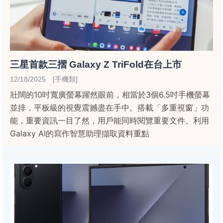
三星首款三摺 Galaxy Z TriFold在台上市
12/18/2025 [手機類]
壯闊的10吋寬廣螢幕躍然眼前，相當於3個6.5吋手機螢幕
並排，平板級的視覺震撼盡在手中。搭載「多重視窗」功
能，重要資訊一目了然，用戶能同時閱覽重要文件、利用
Galaxy AI的寫作智慧助理擷取資料重點