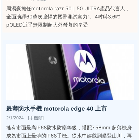
周湯豪擔任motorola razr 50｜50 ULTRA產品代言人，
全面演繹60萬次強悍的摺疊測試實力1、4吋與3.6吋
pOLED近乎無限制超大外螢幕的享受
最薄防水手機 motorola edge 40 上市
2/1/2024 [手機類]
擁有市面最高IP68防水防塵等級，搭配7.58mm 超薄機身
成為市面上最薄的IP68手機。從水中嬉戲到攀登山川，再