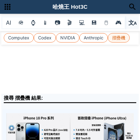
哈燒王 Hot3C
AI
🪖
⌚
📱
📷
🎬
💻
💾
🖱
🎮
文
A
選
Computex
Codex
NVIDIA
Anthropic
摺疊機
搜尋 摺疊機 結果: