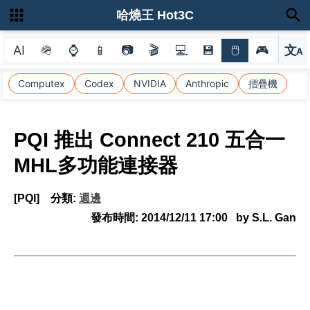
哈燒王 Hot3C
AI
🪖
⌚
📱
📷
🎬
💻
💾
🖱
🎮
文
A
選
Computex
Codex
NVIDIA
Anthropic
摺疊機
PQI 推出 Connect 210 五合一
MHL多功能連接器
[PQI]
分類:
週邊
發布時間:
2014/12/11 17:00
by S.L. Gan