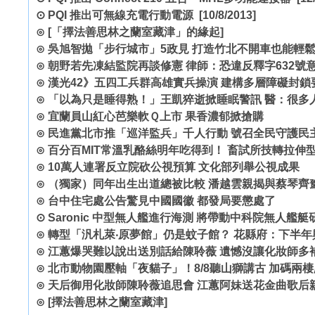
⊙
PQI 推出可無線充電行動電源
[10/8/2013]
⊙
[「擇法善思林之蘭室藏津」的緣起]
⊙
吳旭智拋「步行城市」5政見 打造竹北不開車也能輕
⊙
朝野若先凍結監院再談修憲 律師：恐違反釋字632號
⊙
漢光42》五四工兵群高雄實兵操演 建構多層障礙封鎖
⊙
「以為只是睡得熟！」王凱猝逝掀睡眠警訊 醫：很多
⊙
宜蘭員山紅心芭樂軟Ｑ上市 果香濃郁掀搶購
⊙
民進黨北市推「巡洋監兵」千人行動 號召全民守護民
⊙
百分百MIT常溫乳酪絲明年吃得到！ 畜試所技轉拉伸
⊙
10萬人連署反立院砍公視預算 文化部列舉公視成果
⊙
（獨家）同年出生出道總被比較 潘越雲親揭與蔡琴齊
⊙
台中住宅處公告驚見中國國徽 都發局要懲處了
⊙
Saronic 中型無人艦進行海測 將帶動中科院無人艦
⊙
轉型「汎札萊‧原夢館」仍是蚊子館？ 花縣府：下半年
⊙
江蕙爆哭難以說出送別話給陳聆薇 遺憾沒讓化妝師多
⊙
北市動物園壓軸「夜貓子」！8/8聽山獅講古 加碼兩
⊙
天后御用化妝師陳聆薇追思會 江蕙阿妹送花金曲歌后
⊙
[擇法善思林之蘭室藏津]