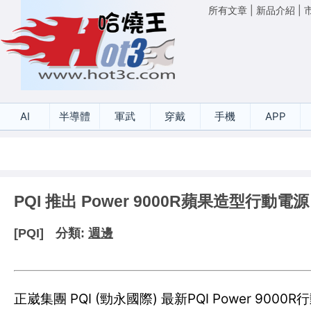
所有文章
|
新品介紹
|
AI
半導體
軍武
穿戴
手機
APP
PQI 推出 Power 9000R蘋果造型行動電源
[PQI]
分類:
週邊
正崴集團 PQI (勁永國際) 最新PQI Power