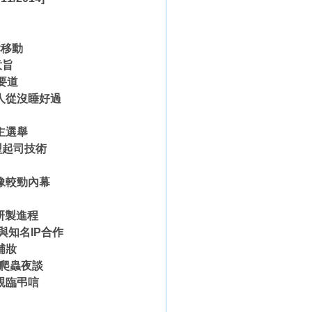
鬆移動
意旨
要道
人從沒睡好過
主選舉
型起司技術
豫較勁內幕
艇研製進程
與知名IP合作
補妝
棲爬蟲夜談
親臨弔唁