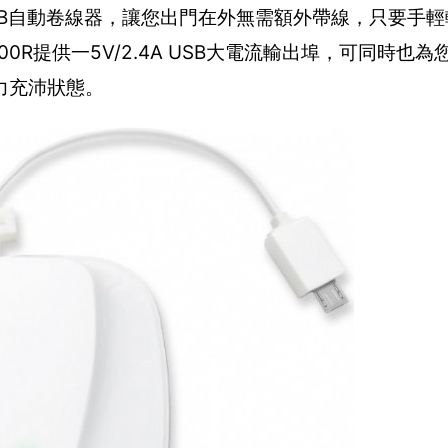
USB自動卷線器，讓您出門在外無需額外帶線，只要手
000R提供一5V/2.4A USB大電流輸出埠，可同時也
力充沛狀態。