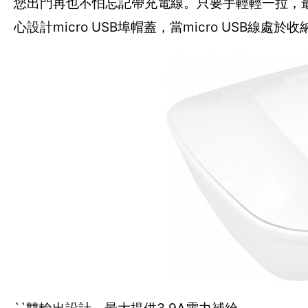
您出門再也不怕忘記帶充電線。只要手輕輕一拉，最
心設計micro USB埠帽蓋，當micro USB線