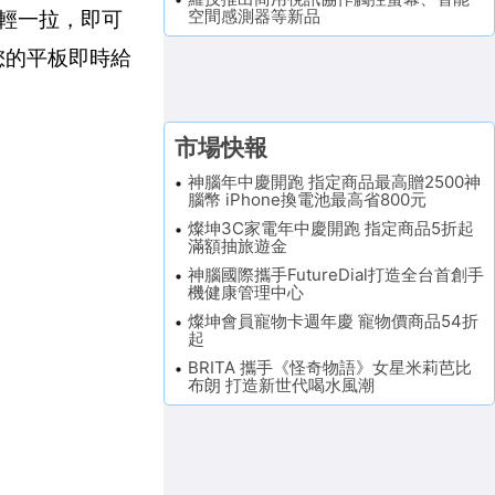
空間感測器等新品
輕輕一拉，即可
為您的平板即時給
市場快報
神腦年中慶開跑 指定商品最高贈2500神
腦幣 iPhone換電池最高省800元
燦坤3C家電年中慶開跑 指定商品5折起
滿額抽旅遊金
神腦國際攜手FutureDial打造全台首創手
機健康管理中心
燦坤會員寵物卡週年慶 寵物價商品54折
起
BRITA 攜手《怪奇物語》女星米莉芭比
布朗 打造新世代喝水風潮