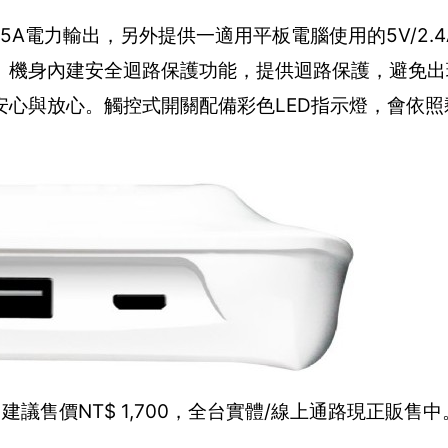
備5V/1.5A電力輸出，另外提供一適用平板電腦使用的5V/2.4
。機身內建安全迴路保護功能，提供迴路保護，避免出
心與放心。觸控式開關配備彩色LED指示燈，會依照
任險，建議售價NT$ 1,700，全台實體/線上通路現正販售中