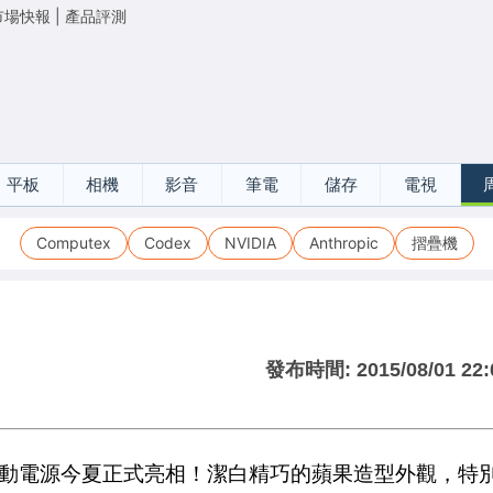
市場快報
|
產品評測
平板
相機
影音
筆電
儲存
電視
Computex
Codex
NVIDIA
Anthropic
摺疊機
發布時間:
2015/08/01 22:
 9000R行動電源今夏正式亮相！潔白精巧的蘋果造型外觀，