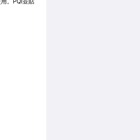
用。PQI並貼