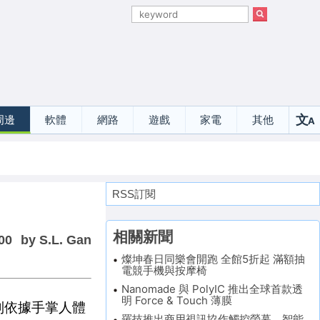
文
周邊
軟體
網路
遊戲
家電
其他
A
選
RSS訂閱
相關新聞
00
by S.L. Gan
燦坤春日同樂會開跑 全館5折起 滿額抽
電競手機與按摩椅
Nanomade 與 PolyIC 推出全球首款透
明 Force & Touch 薄膜
特別依據手掌人體
羅技推出商用視訊協作觸控螢幕、智能