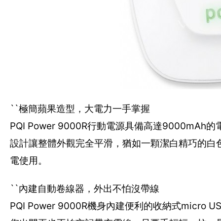
``極簡蘋果造型，大電力一手掌握
PQI Power 9000R行動電源具備高達900
設計讓整體外觀完全平滑，猶如一顆潔白精巧的白
電使用。
``內建自動卷線器，外出不怕沒帶線
PQI Power 9000R機身內建便利的收納式micro