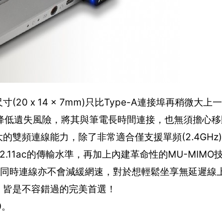
寸(20 x 14 x 7mm)只比Type-A連接埠再稍微大
為降低遺失風險，將其與筆電長時間連接，也無須擔心
強大的雙頻連線能力，除了非常適合僅支援單頻(2.4GHz)
02.11ac的傳輸水準，再加上內建革命性的MU-MIM
裝置同時連線亦不會減緩網速，對於想輕鬆坐享無延遲線
言，皆是不容錯過的完美首選！
0。