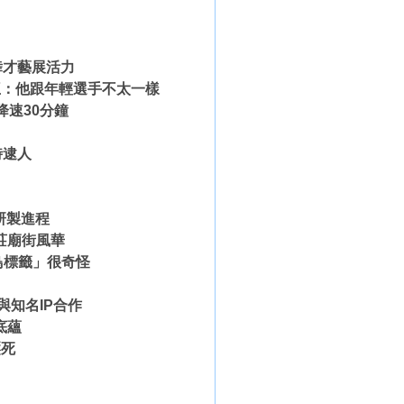
舞才藝展活力
王：他跟年輕選手不太一樣
降速30分鐘
時逮人
艇研製進程
莊廟街風華
鳥標籤」很奇怪
與知名IP合作
底蘊
壓死