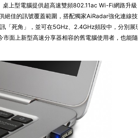
電腦提供超高速雙頻802.11ac Wi-Fi網路升級！
，可提供絕佳的訊號覆蓋範圍，搭配獨家AiRadar強化連
訊「死角」，並可在5GHz、2.4GHz頻段中，分別
法與現今市面上新型高速分享器相容的舊電腦使用者，也能