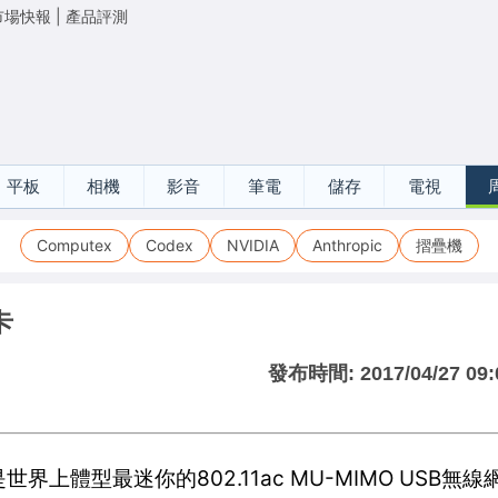
市場快報
|
產品評測
平板
相機
影音
筆電
儲存
電視
Computex
Codex
NVIDIA
Anthropic
摺疊機
卡
發布時間:
2017/04/27 09:
世界上體型最迷你的802.11ac MU-MIMO USB無