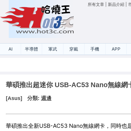
所有文章
|
新品介紹
|
AI
半導體
軍武
穿戴
手機
APP
華碩推出超迷你 USB-AC53 Nano無線網
[Asus]
分類:
週邊
華碩推出全新USB-AC53 Nano無線網卡，同時也是