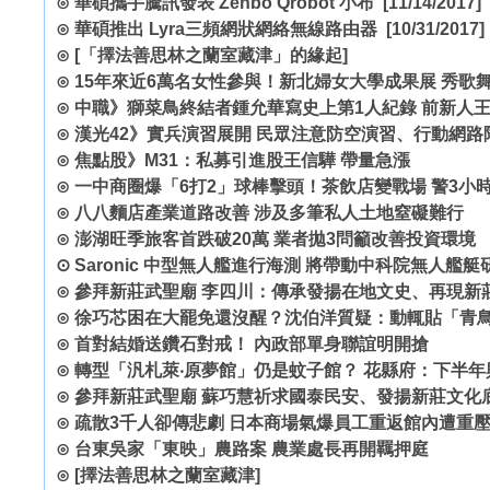
⊙
華碩攜手騰訊發表 Zenbo Qrobot 小布
[11/14/2017]
⊙
華碩推出 Lyra三頻網狀網絡無線路由器
[10/31/2017]
⊙
[「擇法善思林之蘭室藏津」的緣起]
⊙
15年來近6萬名女性參與！新北婦女大學成果展 秀歌
⊙
中職》獅菜鳥終結者鍾允華寫史上第1人紀錄 前新人
⊙
漢光42》實兵演習展開 民眾注意防空演習、行動網路
⊙
焦點股》M31：私募引進股王信驊 帶量急漲
⊙
一中商圈爆「6打2」球棒擊頭！茶飲店變戰場 警3小
⊙
八八麵店產業道路改善 涉及多筆私人土地窒礙難行
⊙
澎湖旺季旅客首跌破20萬 業者拋3問籲改善投資環境
⊙
Saronic 中型無人艦進行海測 將帶動中科院無人艦
⊙
參拜新莊武聖廟 李四川：傳承發揚在地文史、再現新
⊙
徐巧芯困在大罷免還沒醒？沈伯洋質疑：動輒貼「青
⊙
首對結婚送鑽石對戒！ 內政部單身聯誼明開搶
⊙
轉型「汎札萊‧原夢館」仍是蚊子館？ 花縣府：下半年
⊙
參拜新莊武聖廟 蘇巧慧祈求國泰民安、發揚新莊文化
⊙
疏散3千人卻傳悲劇 日本商場氣爆員工重返館內遭重
⊙
台東吳家「東映」農路案 農業處長再開羈押庭
⊙
[擇法善思林之蘭室藏津]