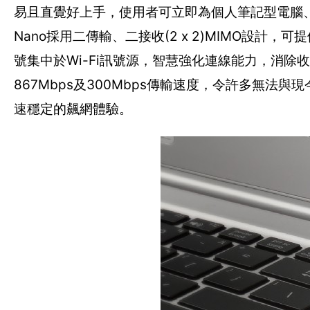
易且直覺好上手，使用者可立即為個人筆記型電腦、桌上型
Nano採用二傳輸、二接收(2 x 2)MIMO設計
號集中於Wi-Fi訊號源，智慧強化連線能力，消除收
867Mbps及300Mbps傳輸速度，令許多無
速穩定的飆網體驗。