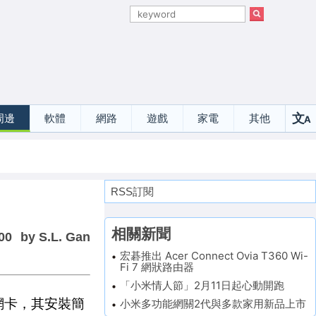
文
周邊
軟體
網路
遊戲
家電
其他
A
選
RSS訂閱
相關新聞
00
by S.L. Gan
宏碁推出 Acer Connect Ovia T360 Wi-
Fi 7 網狀路由器
「小米情人節」2月11日起心動開跑
線網卡，其安裝簡
小米多功能網關2代與多款家用新品上市