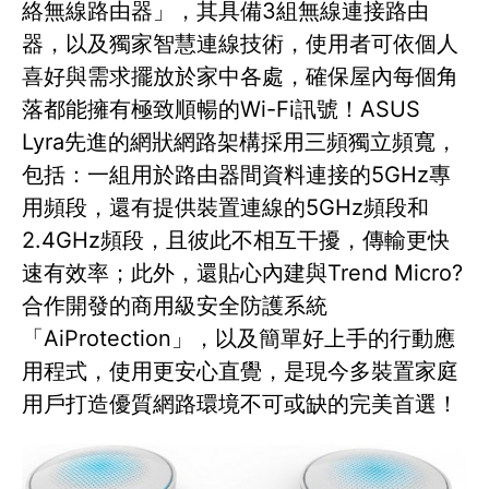
絡無線路由器」，其具備3組無線連接路由
器，以及獨家智慧連線技術，使用者可依個人
喜好與需求擺放於家中各處，確保屋內每個角
落都能擁有極致順暢的Wi-Fi訊號！ASUS
Lyra先進的網狀網路架構採用三頻獨立頻寬，
包括：一組用於路由器間資料連接的5GHz專
用頻段，還有提供裝置連線的5GHz頻段和
2.4GHz頻段，且彼此不相互干擾，傳輸更快
速有效率；此外，還貼心內建與Trend Micro?
合作開發的商用級安全防護系統
「AiProtection」，以及簡單好上手的行動應
用程式，使用更安心直覺，是現今多裝置家庭
用戶打造優質網路環境不可或缺的完美首選！