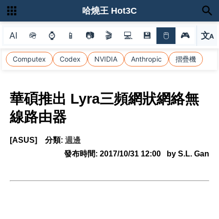
哈燒王 Hot3C
AI
🪖
⌚
📱
📷
🎬
💻
💾
🖱
🎮
文
A
選
Computex
Codex
NVIDIA
Anthropic
摺疊機
華碩推出 Lyra三頻網狀網絡無
線路由器
[ASUS]
分類:
週邊
發布時間:
2017/10/31 12:00
by S.L. Gan