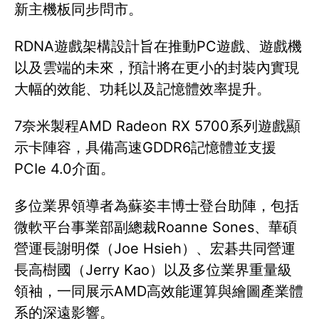
新主機板同步問市。
RDNA遊戲架構設計旨在推動PC遊戲、遊戲機
以及雲端的未來，預計將在更小的封裝內實現
大幅的效能、功耗以及記憶體效率提升。
7奈米製程AMD Radeon RX 5700系列遊戲顯
示卡陣容，具備高速GDDR6記憶體並支援
PCIe 4.0介面。
多位業界領導者為蘇姿丰博士登台助陣，包括
微軟平台事業部副總裁Roanne Sones、華碩
營運長謝明傑（Joe Hsieh）、宏碁共同營運
長高樹國（Jerry Kao）以及多位業界重量級
領袖，一同展示AMD高效能運算與繪圖產業體
系的深遠影響。