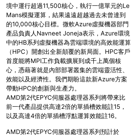
境中運行超過11,500核心，執行一億單元的Le
Mans模擬運算，結果遠遠超越過去未曾達到
的10,000核心目標。微軟Azure虛擬機器部門
產品負責人Navneet Joneja表示，Azure環境
中的HB系列虛擬機器為雲端環境的高效能運算
（HPC）開創出全新顛覆的新局面。HPC客戶
首度能將MPI工作負載擴展到成千上萬個核
心，憑藉著就是內部部署叢集的雲端靈活性、
效能以及經濟性。我們期盼這款新Azure方案
帶動HPC的創新與生產力。
AMD第2代EPYC伺服器處理器系列將帶來比
前一代產品提供高達2倍的單插槽效能註15，
以及高達4倍的單插槽浮點運算效能註16。
AMD第2代EPYC伺服器處理器系列預計於