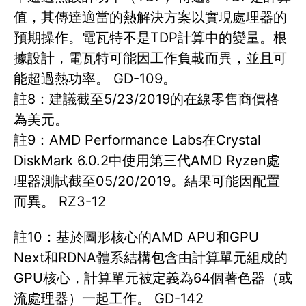
值，其傳達適當的熱解決方案以實現處理器的
預期操作。電瓦特不是TDP計算中的變量。根
據設計，電瓦特可能因工作負載而異，並且可
能超過熱功率。 GD-109。
註8：建議截至5/23/2019的在線零售商價格
為美元。
註9：AMD Performance Labs在Crystal
DiskMark 6.0.2中使用第三代AMD Ryzen處
理器測試截至05/20/2019。結果可能因配置
而異。 RZ3-12
註10：基於圖形核心的AMD APU和GPU
Next和RDNA體系結構包含由計算單元組成的
GPU核心，計算單元被定義為64個著色器（或
流處理器）一起工作。 GD-142