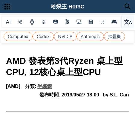
哈燒王 Hot3C
AI
🪖
⌚
📱
📷
🎬
💻
💾
🖱
🎮
文
A
選
Computex
Codex
NVIDIA
Anthropic
摺疊機
AMD 發表第3代Ryzen 桌上型
CPU, 12核心桌上型CPU
[AMD]
分類:
半導體
發布時間:
2019/05/27 18:00
by S.L. Gan