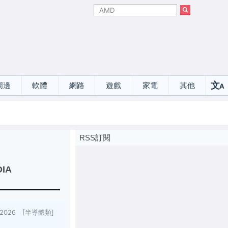
文
周邊
軟體
網路
遊戲
家電
其他
A
選
RSS訂閱
DIA
7/2026 [半導體類]