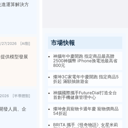
來先進運算解決方
市場快報
7/27/2026 [AI類]
神腦年中慶開跑 指定商品最高贈
MD提供模型發展
2500神腦幣 iPhone換電池最高省
800元
燦坤3C家電年中慶開跑 指定商品5
折起 滿額抽旅遊金
神腦國際攜手FutureDial打造全台
7/2026 [半導體類]
首創手機健康管理中心
助力開發人員、企
燦坤會員寵物卡週年慶 寵物價商品
54折起
BRITA 攜手《怪奇物語》女星米莉