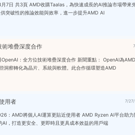
8月7日 共3頁 AMD收購Taalas，為快速成長的AI推論市場帶
將提供突破性的推論效能與效率，進一步提升AMD AI
位技術堆疊深度合作
D與OpenAI：全方位技術堆疊深度合作 新聞重點： OpenAI為A
這些洞察轉化為晶片、系統與軟體。此合作循環塑造AMD
近使用者
7/2
 2026：AMD將個人AI運算更貼近使用者 AMD Ryzen AI平台
的AI，打造更安全、更即時且更具成本效益的用戶端