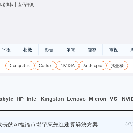
市場快報
|
產品評測
平板
相機
影音
筆電
儲存
電視
Computex
Codex
NVIDIA
Anthropic
摺疊機
abyte
HP
Intel
Kingston
Lenovo
Micron
MSI
NVI
為快速成長的AI推論市場帶來先進運算解決方案
8/