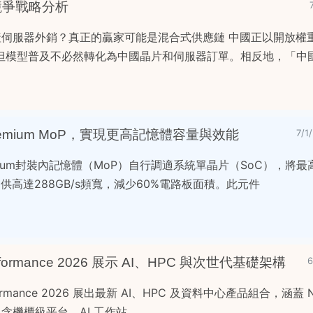
競爭戰略分析
國產伺服器外銷？真正的贏家可能是混合式供應鏈 中國正以開放權
但模型普及不必然轉化為中國晶片和伺服器訂單。相反地，「中國
Premium MoP，實現更高記憶體容量與效能
7/
Premium封裝內記憶體（MoP）自行調適系統單晶片（SoC），將最高
提供高達288GB/s頻寬，減少60%電路板面積。此元件
rformance 2026 展示 AI、HPC 與次世代基礎架構
6
formance 2026 展出最新 AI、HPC 及資料中心產品組合，涵蓋 N
品包含機櫃級平台、AI 工作站