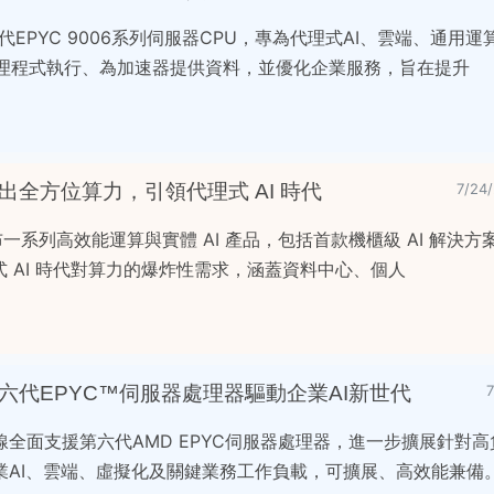
第6代EPYC 9006系列伺服器CPU，專為代理式AI、雲端、通用運
代理程式執行、為加速器提供資料，並優化企業服務，旨在提升
大會推出全方位算力，引領代理式 AI 時代
7/2
上發布一系列高效能運算與實體 AI 產品，包括首款機櫃級 AI 解決方案
理式 AI 時代對算力的爆炸性需求，涵蓋資料中心、個人
六代EPYC™伺服器處理器驅動企業AI新世代
全面支援第六代AMD EPYC伺服器處理器，進一步擴展針對
業AI、雲端、虛擬化及關鍵業務工作負載，可擴展、高效能兼備