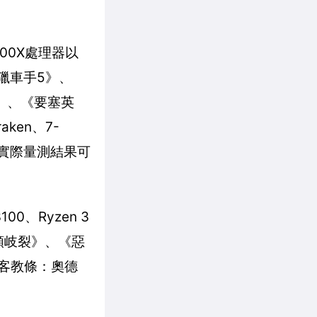
300X處理器以
獵車手5》、
》、《要塞英
aken、7-
ere。實際量測結果可
00、Ryzen 3
人類岐裂》、《惡
客教條：奧德