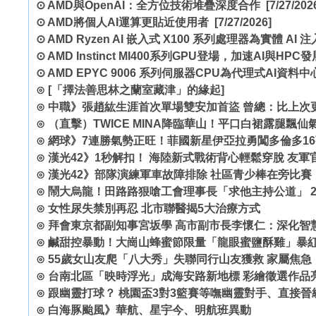
⊙
AMD與OpenAI：全方位技術堆疊深度合作
[7/27/202
⊙
AMD將個人AI運算更貼近使用者
[7/27/2026]
⊙
AMD Ryzen AI 嵌入式 X100 系列處理器為實體 A
⊙
AMD Instinct MI400系列GPU登場，加速AI與HPC發
⊙
AMD EPYC 9006 系列伺服器CPU為代理式AI資料
⊙
[「擇法善思林之蘭室藏津」的緣起]
⊙
中職》張趙紘生涯首次單場雙安加首盜 曾總：比上次
⊙
（直擊）TWICE MINA降臨華山！平口白裙露腿飄仙
⊙
網球》7連勝氣勢正旺！菲國新星伊亞拉勇闖多倫多16
⊙
漢光42》1秒解扣！ 海陸新式戰術背心輕鬆穿脫 友軍
⊙
漢光42》部隊演練軍車故障排除 社區青少棒在旁比賽
⊙
鬧大烏龍！田路路狠嗆工會理事長「求他主持公道」 
⊙
女性尿失禁別再忍 北市聯醫揭5大治療方式
⊙
拜會東京都副知事宮坂學 高市副市長李懷仁：深化智
⊙
鹹甜控暴動！大崗山蜂蜜節限量「龍眼蜜鹽酥雞」暴
⊙
55歲女山友爬「八大秀」失聯同行山友獲救 家屬焦
⊙
台南北區「映時浮光」成海安路新地標 彩繪徵選作品
⊙
跟幽靈打球？ 桃園盃3對3籃賽等嘸幽靈對手、直接晉
⊙
白海豚颱風》華航、星宇今、明航班異動