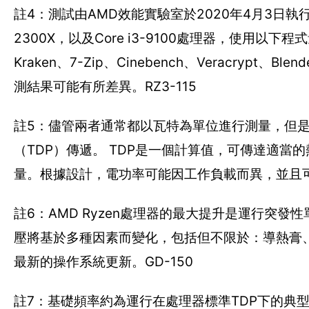
註4：測試由AMD效能實驗室於2020年4月3日執行，受測系
2300X，以及Core i3-9100處理器，使用以下程式量測
Kraken、7-Zip、Cinebench、Veracrypt、Blen
測結果可能有所差異。RZ3-115
註5：儘管兩者通常都以瓦特為單位進行測量，但
（TDP）傳遞。 TDP是一個計算值，可傳達適當
量。根據設計，電功率可能因工作負載而異，並且可能
註6：AMD Ryzen處理器的最大提升是運行突
壓將基於多種因素而變化，包括但不限於：導熱膏、
最新的操作系統更新。GD-150
註7：基礎頻率約為運行在處理器標準TDP下的典型工