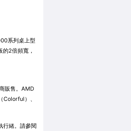
000系列桌上型
機板的2倍頻寬，
零售商販售。AMD
lorful）、
個執行緒。請參閱