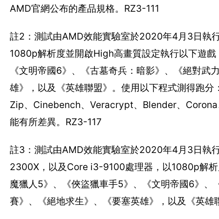
AMD官網公布的產品規格。RZ3-111
註2：測試由AMD效能實驗室於2020年4月3日執行，受測
1080p解析度並開啟High高畫質設定執行以下
《文明帝國6》、《古墓奇兵：暗影》、《絕對武
雄》，以及《英雄聯盟》。使用以下程式測得跑分：PassMar
Zip、Cinebench、Veracrypt、Blender、Cor
能有所差異。RZ3-117
註3：測試由AMD效能實驗室於2020年4月3日執行，受測系
2300X，以及Core i3-9100處理器，以1
魔獵人5》、《俠盜獵車手5》、《文明帝國6》、
賽》、《絕地求生》、《要塞英雄》，以及《英雄聯盟