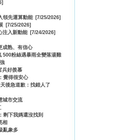
6]
I 注入領先運算動能
[7/25/2026]
展
[7/25/2026]
中心注入新動能
[7/24/2026]
更成熟、有信心
氣 500粉絲遇暴雨全變落湯雞
強
官兵好羨慕
：覺得很安心
2天後急道歉：找錯人了
慧城市交流
紅
急：剩下我媽還沒找到
亮相
級亂象多