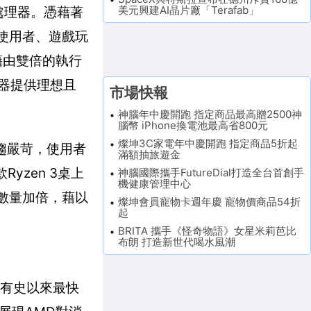
美元興建AI晶片廠「Terafab」
型處理器。憑藉著
務使用者、遊戲玩
。藉由雙倍的執行
理器提供理想且
市場快報
神腦年中慶開跑 指定商品最高贈2500神
腦幣 iPhone換電池最高省800元
燦坤3C家電年中慶開跑 指定商品5折起
日趨嚴苛，使用者
滿額抽旅遊金
zen 3桌上
神腦國際攜手FutureDial打造全台首創手
機健康管理中心
緒數量加倍，藉以
燦坤會員寵物卡週年慶 寵物價商品54折
起
BRITA 攜手《怪奇物語》女星米莉芭比
布朗 打造新世代喝水風潮
代表有史以來最快