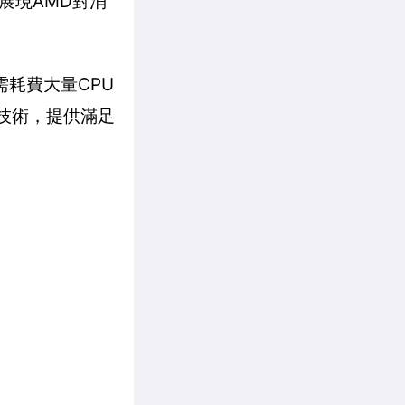
展現AMD對消
耗費大量CPU
T技術，提供滿足