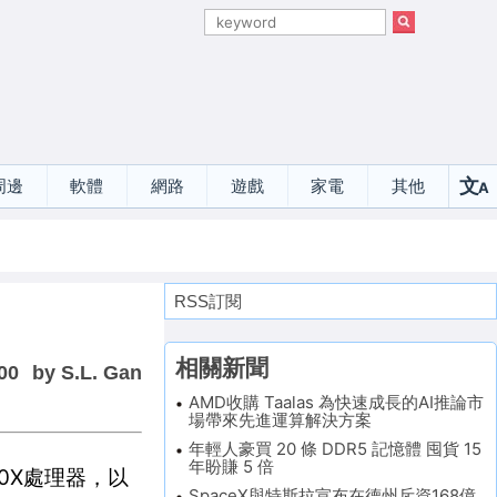
文
周邊
軟體
網路
遊戲
家電
其他
A
選
RSS訂閱
相關新聞
00
by S.L. Gan
AMD收購 Taalas 為快速成長的AI推論市
場帶來先進運算解決方案
年輕人豪買 20 條 DDR5 記憶體 囤貨 15
年盼賺 5 倍
300X處理器，以
SpaceX與特斯拉宣布在德州斥資168億