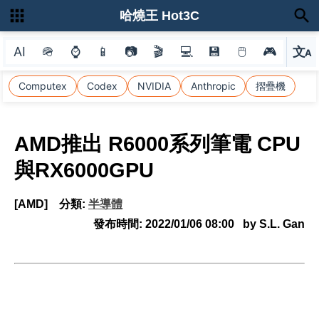
哈燒王 Hot3C
AI
🪖
⌚
📱
📷
🎬
💻
💾
🖱
🎮
文
A
選
Computex
Codex
NVIDIA
Anthropic
摺疊機
AMD推出 R6000系列筆電 CPU
與RX6000GPU
[AMD]
分類:
半導體
發布時間:
2022/01/06 08:00
by S.L. Gan