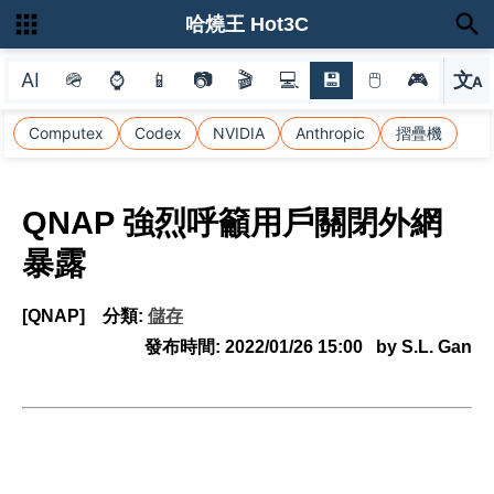
哈燒王 Hot3C
AI
🪖
⌚
📱
📷
🎬
💻
💾
🖱
🎮
文
A
選
Computex
Codex
NVIDIA
Anthropic
摺疊機
QNAP 強烈呼籲用戶關閉外網
暴露
[QNAP]
分類:
儲存
發布時間:
2022/01/26 15:00
by S.L. Gan