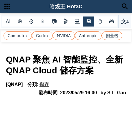
哈燒王 Hot3C
AI
🪖
⌚
📱
📷
🎬
💻
💾
🖱
🎮
文
A
選
Computex
Codex
NVIDIA
Anthropic
摺疊機
QNAP 聚焦 AI 智能監控、全新
QNAP Cloud 儲存方案
[QNAP]
分類:
儲存
發布時間:
2023/05/29 16:00
by S.L. Gan