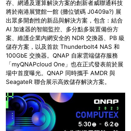
存、網通及運算解決方案的創新者威聯通科技
將於南港展覽館一館 (攤位號碼 J0409a?) 展
出眾多開創性的新品與解決方案，包含：結合
AI 加速器的智能監控、多分點多裝置備份方
案、維護企業內網安全的 NDR 交換器、PB 級
儲存方案，以及首款 Thunderbolt4 NAS 和
100GbE 交換器。QNAP 自家雲端儲存服務
「myQNAPcloud One」也在正式發表前於展
場中首度曝光。QNAP 同時攜手 AMDR 與
SeagateR 聯合展示高效儲存解決方案。