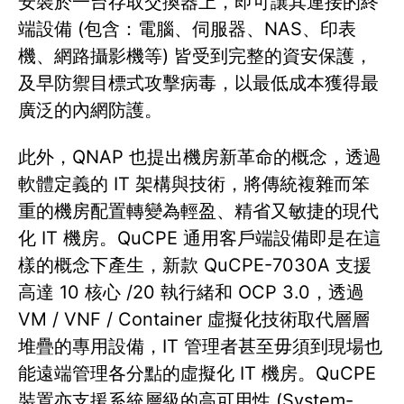
安裝於一台存取交換器上，即可讓其連接的終
端設備 (包含：電腦、伺服器、NAS、印表
機、網路攝影機等) 皆受到完整的資安保護，
及早防禦目標式攻擊病毒，以最低成本獲得最
廣泛的內網防護。
此外，QNAP 也提出機房新革命的概念，透過
軟體定義的 IT 架構與技術，將傳統複雜而笨
重的機房配置轉變為輕盈、精省又敏捷的現代
化 IT 機房。QuCPE 通用客戶端設備即是在這
樣的概念下產生，新款 QuCPE-7030A 支援
高達 10 核心 /20 執行緒和 OCP 3.0，透過
VM / VNF / Container 虛擬化技術取代層層
堆疊的專用設備，IT 管理者甚至毋須到現場也
能遠端管理各分點的虛擬化 IT 機房。QuCPE
裝置亦支援系統層級的高可用性 (System-