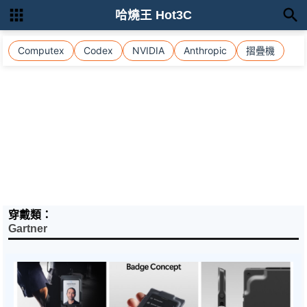
哈燒王 Hot3C
Computex
Codex
NVIDIA
Anthropic
摺疊機
穿戴類：
Gartner