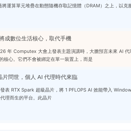
過將運算單元堆疊在動態隨機存取記憶體（DRAM）之上，以克
理將成數位生活核心，取代手機
在 2026 年 Computex 大會上發表主題演講時，大膽預言未來 AI 代
生活的核心。它們不會被綁定在單一裝置上，而是
 超級晶片問世，個人 AI 代理時代來臨
活動中發表 RTX Spark 超級晶片，將 1 PFLOPS AI 效能帶入 Win
I 代理而生的平台。此晶片