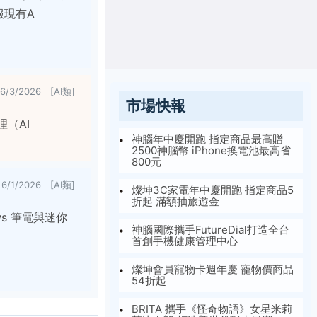
服現有A
6/3/2026 [AI類]
市場快報
理（AI
神腦年中慶開跑 指定商品最高贈
2500神腦幣 iPhone換電池最高省
800元
6/1/2026 [AI類]
燦坤3C家電年中慶開跑 指定商品5
折起 滿額抽旅遊金
dows 筆電與迷你
神腦國際攜手FutureDial打造全台
首創手機健康管理中心
燦坤會員寵物卡週年慶 寵物價商品
54折起
BRITA 攜手《怪奇物語》女星米莉