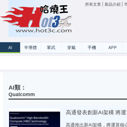
所有文章
|
新品介紹
|
AI
半導體
軍武
穿戴
手機
APP
AI類：
Qualcomm
高通發表創新AI架構 將
高通推出新AI架構，將運算核心