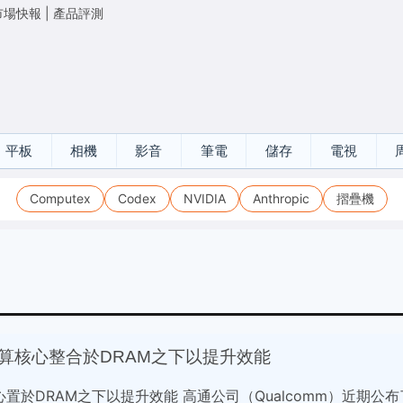
市場快報
|
產品評測
平板
相機
影音
筆電
儲存
電視
Computex
Codex
NVIDIA
Anthropic
摺疊機
運算核心整合於DRAM之下以提升效能
置於DRAM之下以提升效能 高通公司（Qualcomm）近期公