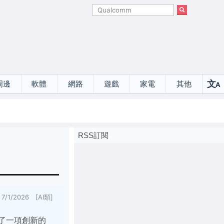
文
周邊
軟體
網路
遊戲
家電
其他
A
選
RSS訂閱
7/1/2026 [AI類]
布了一項創新的