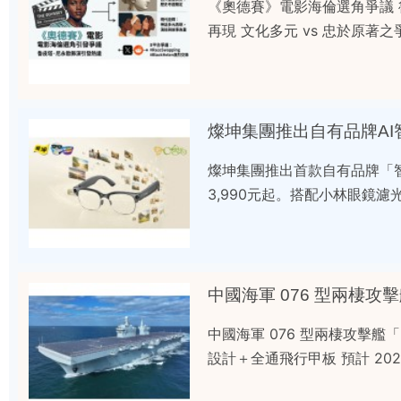
《奧德賽》電影海倫選角爭議 魯
再現 文化多元 vs 忠於原著之
燦坤集團推出自有品牌AI智慧
燦坤集團推出首款自有品牌「智觀
3,990元起。搭配小林眼鏡濾
中國海軍 076 型兩棲攻擊艦
設計＋全通飛行甲板 預計 202