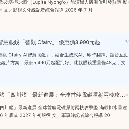
皮塔·尼永歐（Lupita Nyong'o）飾演黑人版海倫引發熱議 
爭 文／影視文化線記者綜合報導 2026 年 7 月
眼鏡「智觀 Cfairy」 優惠價3,990元起
7
 Cfairy AI智慧眼鏡」，結合生成式AI、即時翻譯、語音互
光鏡片方案，最低5,490元起配到好。此款眼鏡重量僅48克，支
中國海軍 076 型兩棲攻擊艦「四川艦」最新進展：全球首艘電磁彈射兩棲攻擊艦
7
「四川艦」最新進展 全球首艘電磁彈射兩棲攻擊艦 滿載排水量逾 4
6 年底或 2027 年初服役 文／軍事線記者綜合報導 20