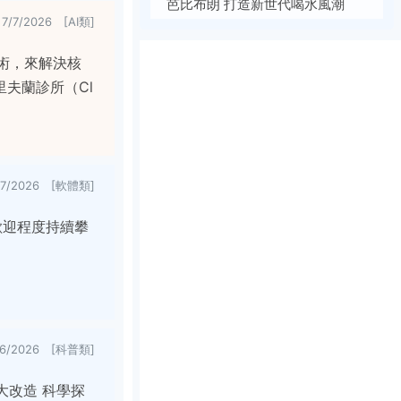
芭比布朗 打造新世代喝水風潮
7/7/2026 [AI類]
技術，來解決核
夫蘭診所（Cl
/7/2026 [軟體類]
受歡迎程度持續攀
/6/2026 [科普類]
重大改造 科學探