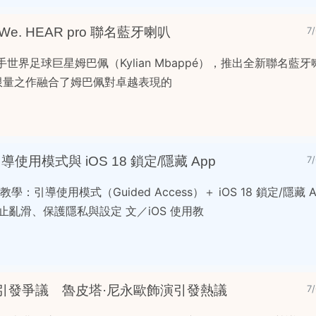
e. HEAR pro 聯名藍牙喇叭
7
世界足球巨星姆巴佩（Kylian Mbappé），推出全新聯名藍牙喇叭
pé。這款限量之作融合了姆巴佩對卓越表現的
導使用模式與 iOS 18 鎖定/隱藏 App
7
學：引導使用模式（Guided Access）＋ iOS 18 鎖定/隱藏 
止亂滑、保護隱私與設定 文／iOS 使用教
引發爭議 魯皮塔·尼永歐飾演引發熱議
7