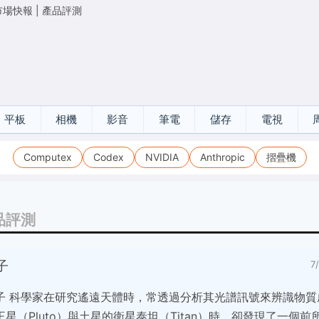
市場快報
|
產品評測
平板
相機
影音
筆電
儲存
電視
Computex
Codex
NVIDIA
Anthropic
摺疊機
品評測
子
7
子 科學家在研究遙遠天體時，常透過分析其光譜訊號來辨識物質
星（Pluto）與土星的衛星泰坦（Titan）時，卻發現了一個前