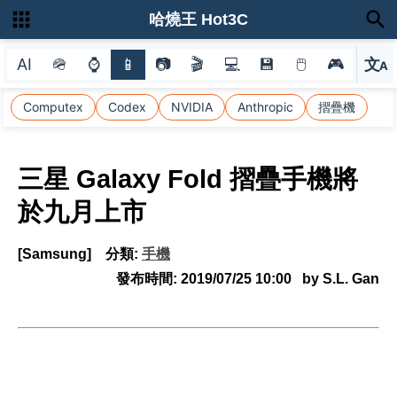
哈燒王 Hot3C
AI
🪖
⌚
📱
📷
🎬
💻
💾
🖱
🎮
文
A
選
Computex
Codex
NVIDIA
Anthropic
摺疊機
三星 Galaxy Fold 摺疊手機將
於九月上市
[Samsung]
分類:
手機
發布時間:
2019/07/25 10:00
by S.L. Gan