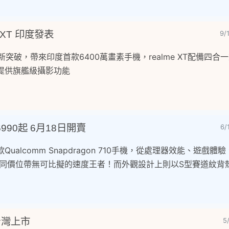
 XT 印度發表
9/
最新突破，帶來印度首款6400萬畫素手機，realme XT配備四合
，提供旗艦級攝影功能
$6990起 6月18日開賣
6/
首款Qualcomm Snapdragon 710手機，從處理器效能、遊戲體驗、
都是同價位帶無可比擬的速度王者！而外觀設計上則以S型賽道紋背
 台灣上市
5