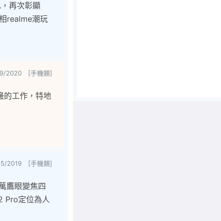
色，再次彰顯
realme潮玩
/9/2020 [手機類]
邊的工作，特地
/15/2019 [手機類]
400萬鷹眼變焦四
 Pro定位為人