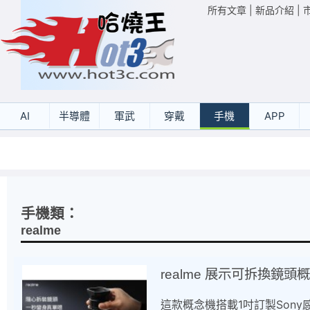
所有文章
|
新品介紹
|
AI
半導體
軍武
穿戴
手機
APP
手機類：
realme
realme 展示可拆換鏡頭
這款概念機搭載1吋訂製Son