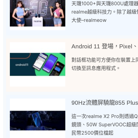
天璣1000+與天璣800U
realme越級科技力。除了越
大使–realmeow
Android 11 登場，Pix
對話框功能可方便你在裝置上
切換至訊息應用程式。
90Hz流體屏驍龍855 Plus
這一次realme X2 Pro則透過
鏡頭、50W SuperVOOC
民幣2500價位檔起