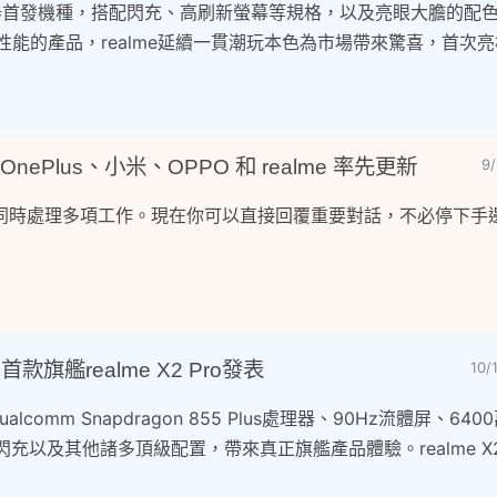
處理器首發機種，搭配閃充、高刷新螢幕等規格，以及亮眼大膽的配
級性能的產品，realme延續一貫潮玩本色為市場帶來驚喜，首次亮相
el、OnePlus、小米、OPPO 和 realme 率先更新
9
同時處理多項工作。現在你可以直接回覆重要對話，不必停下手
首款旗艦realme X2 Pro發表
10
Qualcomm Snapdragon 855 Plus處理器、90Hz流體屏、6
超級閃充以及其他諸多頂級配置，帶來真正旗艦產品體驗。realme X2