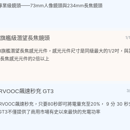
業級鏡頭——73mm人像鏡頭與234mm長焦鏡頭
將配備旗艦級潛望長焦鏡頭
1
載OV64B旗艦潛望長焦感光元件，感光元件尺寸是同級最大的1/2吋，
Pro長焦感光元件的2倍以上
PERVOOC飆速秒充 GT3
3
UPERVOOC飆速秒充，只要80秒即可將電量充至20%， 9 分 30 
me GT3不僅提供了商用市場有史以來最快的充電功率