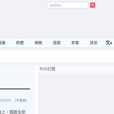
文
周邊
軟體
網路
遊戲
家電
其他
A
選
RSS訂閱
/3/2025 [手機類]
機上，開啟全新