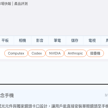
市場快報
|
產品評測
平板
相機
影音
筆電
儲存
電視
Computex
Codex
NVIDIA
Anthropic
摺疊機
概念手機
3
y感光元件與獨家鏡頭卡口設計，讓用戶能直接安裝單眼鏡頭至手