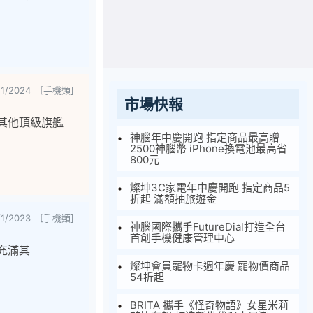
/11/2024 [手機類]
市場快報
與其他頂級旗艦
神腦年中慶開跑 指定商品最高贈
2500神腦幣 iPhone換電池最高省
800元
燦坤3C家電年中慶開跑 指定商品5
折起 滿額抽旅遊金
/1/2023 [手機類]
神腦國際攜手FutureDial打造全台
首創手機健康管理中心
秒充滿其
燦坤會員寵物卡週年慶 寵物價商品
54折起
BRITA 攜手《怪奇物語》女星米莉