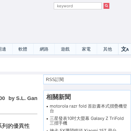
文
周邊
軟體
網路
遊戲
家電
其他
A
選
RSS訂閱
相關新聞
00
by S.L. Gan
motorola razr fold 首款書本式摺疊機登
台
三星發表10吋大螢幕 Galaxy Z TriFold
三摺手機
T系列的優異性
徠卡 5X潛望鏡頭 Xiaomi 15T 登台