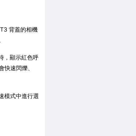
GT3 背蓋的相機
。
%時，顯示紅色呼
條會快速閃爍、
光速模式中進行選