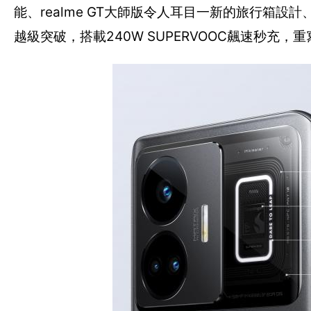
能、realme GT大師版令人耳目一新的旅行箱設計、頂級
越級突破，搭載240W SUPERVOOC飆速秒充