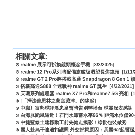
相關文章:
⊙
realme 展示可拆換鏡頭概念手機
[3/3/2025]
⊙
realme 12 Pro系列將配備旗艦級潛望長焦鏡頭
[1/11/
⊙
realme GT 2 Pro將搭載高通 Snapdragon 8 Gen 
⊙
搭載高通S888 全速戰神 realme GT 誕生
[4/22/2021]
⊙
天璣系列處理器 realme X7 Pro和realme7 5G 亮相
[1
⊙
[「擇法善思林之蘭室藏津」的緣起]
⊙
中職》富邦球評潘忠韋暫時告別轉播台 球團深表感謝
⊙
白海豚颱風逼近！石門水庫蓄水率96％ 距滿水位僅90
⊙
中捷藍線土建標動工前先健走摸彩！綠批包裝做秀
⊙
國人赴烏干達遭扣護照 外交部揭原因：我國6/2起暫