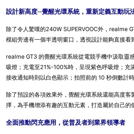
設計新高度─覺醒光環系統，重新定義互動玩
除了令人驚嘆的240W SUPERVOOC外，realme
模組旁邊有一個半透明窗口，透視設計能夠直接看到處理
realme GT3 的覺醒光環系統從電競手機中汲
吸燈；充電至21%-100%時，呈現紫色呼吸燈；
接收通知時則以白色顯示；拍照前的 10 秒倒數
除了預設的各項效果外，覺醒光環系統還能高度客製化
擇，為手機增添有趣的互動元素，打造屬於自己的
全面推動閃充應用，從普及者到業界領導者