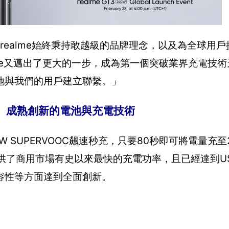
：「realme始終秉持敢越級的品牌理念，以及為全球用
lme又邁出了更大的一步，成為第一個突破業界充電技
地與我們的用戶建立聯繫。」
， 成熟創新的電池與充電技術
W SUPERVOOC飆速秒充，只要80秒即可將電量充至20
不僅提供了商用市場有史以來最快的充電功率，且已經達到U
容性等方面達到全面創新。