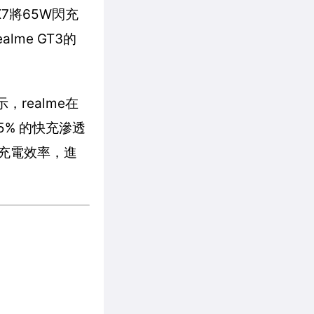
X7將65W閃充
lme GT3的
，realme在
5% 的快充滲透
高的充電效率，進