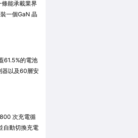
了一條能承載業界
裝一個GaN 晶
61.5%的電池
測器以及60層安
800 次充電循
，並自動切換充電