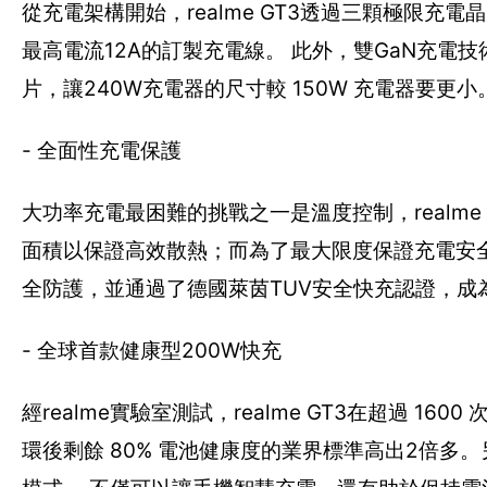
從充電架構開始，realme GT3透過三顆極限充
最高電流12A的訂製充電線。 此外，雙GaN充電
片，讓240W充電器的尺寸較 150W 充電器要更小
- 全面性充電保護
大功率充電最困難的挑戰之一是溫度控制，realme 
面積以保證高效散熱；而為了最大限度保證充電安全，r
全防護，並通過了德國萊茵TUV安全快充認證，成
- 全球首款健康型200W快充
經realme實驗室測試，realme GT3在超過 16
環後剩餘 80% 電池健康度的業界標準高出2倍多。