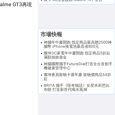
lme GT3再現
市場快報
神腦年中慶開跑 指定商品最高贈2500神
腦幣 iPhone換電池最高省800元
燦坤3C家電年中慶開跑 指定商品5折起
滿額抽旅遊金
神腦國際攜手FutureDial打造全台首創手
機健康管理中心
燦坤會員寵物卡週年慶 寵物價商品54折
起
BRITA 攜手《怪奇物語》女星米莉芭比
布朗 打造新世代喝水風潮