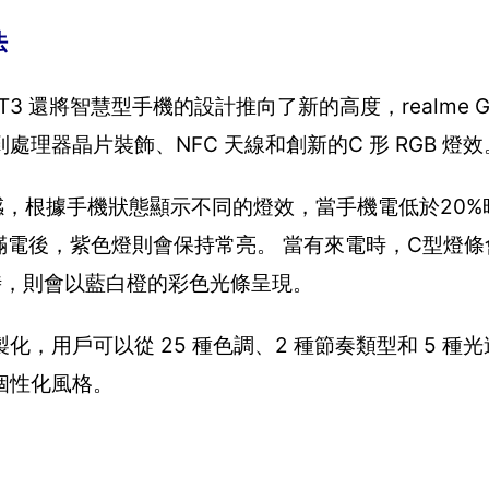
法
 GT3 還將智慧型手機的設計推向了新的高度，realme 
器晶片裝飾、NFC 天線和創新的C 形 RGB 燈效
取靈感，根據手機狀態顯示不同的燈效，當手機電低於20
充滿電後，紫色燈則會保持常亮。 當有來電時，C型燈
計時，則會以藍白橙的彩色光條呈現。
，用戶可以從 25 種色調、2 種節奏類型和 5 種
個性化風格。