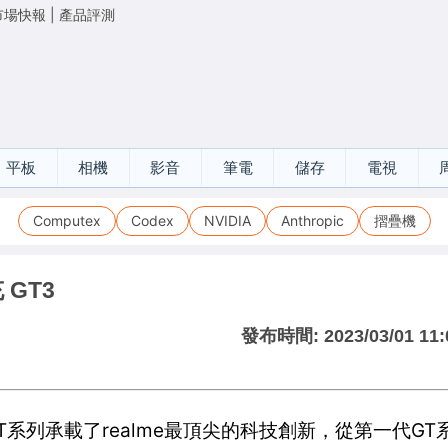
市場快報
|
產品評測
平板
相機
影音
筆電
儲存
電視
Computex
Codex
NVIDIA
Anthropic
摺疊機
 GT3
發布時間:
2023/03/01 11:
T3， GT系列承載了realme最頂尖的科技創新，從第一代G