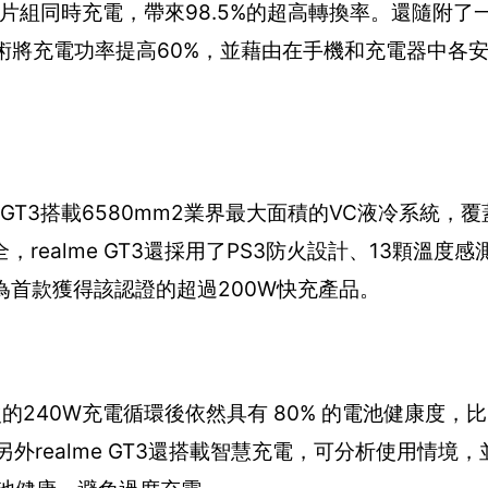
電晶片組同時充電，帶來98.5%的超高轉換率。還隨附
技術將充電功率提高60%，並藉由在手機和充電器中各安
。
GT3搭載6580mm2業界最大面積的VC液冷系統，覆蓋
ealme GT3還採用了PS3防火設計、13顆溫度感
為首款獲得該認證的超過200W快充產品。
00 次的240W充電循環後依然具有 80% 的電池健康度，比
另外realme GT3還搭載智慧充電，可分析使用情境