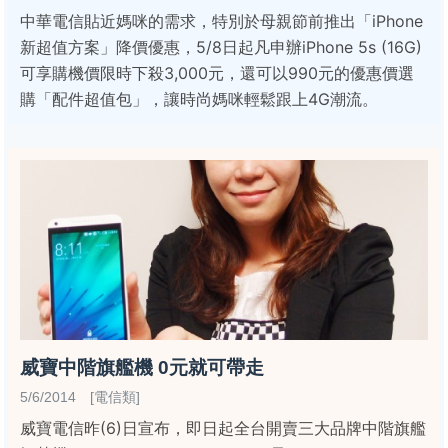
中華電信貼近媽咪的需求，特別於母親節前推出「iPhone
新超值方案」降價優惠，5/8日起凡申辦iPhone 5s (16G)
可享購機價限時下殺3,000元，還可以990元的優惠價選
購「配件超值包」，讓時尚媽咪輕鬆跟上4G潮流。
威寶中階旗艦機 0元就可帶走
5/6/2014 [電信類]
威寶電信昨(6)日宣布，即日起全台開賣三大品牌中階旗艦