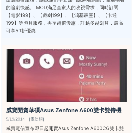
的追劇快感。 MOD滿足全家人的收視需求，同時訂閱
【電影199】、【戲劇199】、【鴻基霹靂】、【卡通
199】等包月服務，再享超值優惠，訂越多越划算，最高
可享5.1折優惠！
威寶開賣華碩Asus Zenfone A600雙卡雙待機
5/19/2014 [電信類]
威寶電信宣布即日起開賣Asus Zenfone A600CG雙卡雙