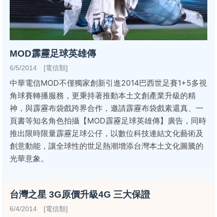
MOD霹靂足球英雄傳
6/5/2014 [電信類]
中華電信MOD不僅獨家創新引進2014巴西世足賽1+5多視
角球賽轉播服務，更秉持著推動本土文創產業升級的精
神，與霹靂布袋戲跨界合作，邀請霹靂布袋戲素還真、一
頁書等知名角色拍攝【MOD霹靂足球英雄傳】廣告，同時
推出限時限量霹靂足球公仔，以數位科技連結文化藝術及
創意動能，讓全球性的世足熱潮增添台灣本土文化圖騰的
光華意象。
台灣之星 3G原價升級4G 三大保證
6/4/2014 [電信類]