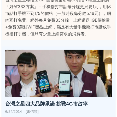
「好省333方案」－手機撥打市話每分鐘更只要1元，用比
市話打手機不到1/5的價格（一般時段每分鐘5.16元），網
內互打免費、網外每月免費33分鐘，上網還送1GB傳輸量
+免費3萬點WiFi熱點上網，滿足有大量手機撥打市話或手
機撥打手機，但只有少量上網需求的消費者。
台灣之星四大品牌承諾 挑戰4G市占率
6/24/2014 [電信類]