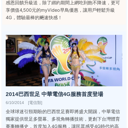
感恩回饋升級送，除了綁約期間上網吃到飽不降速，更可
享價值4,500元的myVideo早鳥優惠，讓用戶輕鬆升級
4G，體驗最棒的飈速快感！
2014巴西世足 中華電信4G服務首度登場
6/10/2014 [電信類]
全球球迷引頸期盼的巴西世足賽即將盛大開踢，中華電信
獨家提供世足多螢幕、多視角轉播技術，更創下台灣體育
賽事轉播史，首度加入4G服務，讓民眾感受4G時代的高