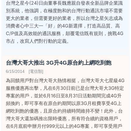
台灣之星今(24)日由董事長魏應親自發表全新品牌企業識
別系統，他強調，在極度飽和的台灣行動通訊市場不需要
更大的業者，但需要更好的業者，所以台灣之星矢志成為
消費者心中三大一「好」的4G新選擇，打造高品質、高
C/P值及高效能的通訊服務，顛覆電信既有規則，挑戰4G
市占，改寫人們對行動的定義。
台灣大哥大推出 3G升4G原合約上網吃到飽
6/15/2014 [電信類]
為回饋用戶對台灣大哥大熱情相挺，台灣大哥大七星級4G
服務優惠再出擊，凡在6月30日前已是台灣大哥大3G特定
專案的用戶，並於6月16日至8月31日活動期間完成4G升
頻換約，即可享有在原合約期間以原3G月租費享受4G上
網吃到飽的優惠，且原合約持續時間維持不變！此外，台
灣大哥大還加碼推出限時優惠，所有符合續約資格用戶，
在6月底前申辦月付999元以上的4G專案，即可享受用戶