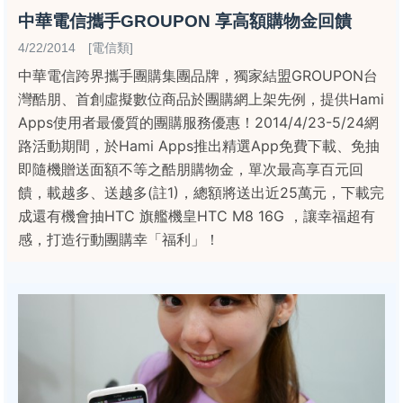
中華電信攜手GROUPON 享高額購物金回饋
4/22/2014 [電信類]
中華電信跨界攜手團購集團品牌，獨家結盟GROUPON台
灣酷朋、首創虛擬數位商品於團購網上架先例，提供Hami
Apps使用者最優質的團購服務優惠！2014/4/23-5/24網
路活動期間，於Hami Apps推出精選App免費下載、免抽
即隨機贈送面額不等之酷朋購物金，單次最高享百元回
饋，載越多、送越多(註1)，總額將送出近25萬元，下載完
成還有機會抽HTC 旗艦機皇HTC M8 16G ，讓幸福超有
感，打造行動團購幸「福利」！