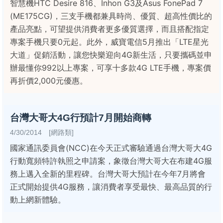
智慧機HTC Desire 816、Inhon G3及Asus FonePad 7
(ME175CG)，三支手機都兼具時尚、優質、超高性價比的
產品亮點，可望提供消費者更多優質選擇，而且搭配指定
專案手機只要0元起。此外，威寶電信5月推出「LTE星光
大道」促銷活動，讓您快樂迎向4G新生活，只要攜碼並申
辦最懂你992以上專案，可享十多款4G LTE手機，專案價
再折價2,000元優惠。
台灣大哥大4G行預計7月開始商轉
4/30/2014 [網路類]
國家通訊委員會(NCC)在今天正式審驗通過台灣大哥大4G
行動寬頻特許執照之申請案，象徵台灣大哥大在布建4G服
務上邁入全新的里程碑。台灣大哥大預計在今年7月將會
正式開始提供4G服務，讓消費者享受最快、最高品質的行
動上網新體驗。