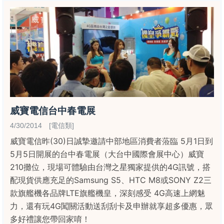
威寶電信台中春電展
4/30/2014 [電信類]
威寶電信昨(30)日誠摯邀請中部地區消費者蒞臨 5月1日到
5月5日開展的台中春電展（大台中國際會展中心）威寶
210攤位，現場可體驗由台灣之星獨家提供的4G訊號，搭
配現貨供應充足的Samsung S5、HTC M8或SONY Z2三
款旗艦機各品牌LTE旗艦機皇，深刻感受 4G高速上網魅
力，還有玩4G闖關活動送刮刮卡及申辦就享超多優惠，眾
多好禮讓您帶回家唷！