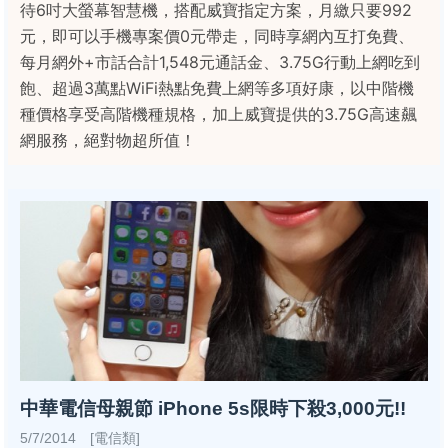
待6吋大螢幕智慧機，搭配威寶指定方案，月繳只要992
元，即可以手機專案價0元帶走，同時享網內互打免費、
每月網外+市話合計1,548元通話金、3.75G行動上網吃到
飽、超過3萬點WiFi熱點免費上網等多項好康，以中階機
種價格享受高階機種規格，加上威寶提供的3.75G高速飆
網服務，絕對物超所值！
中華電信母親節 iPhone 5s限時下殺3,000元!!
5/7/2014 [電信類]