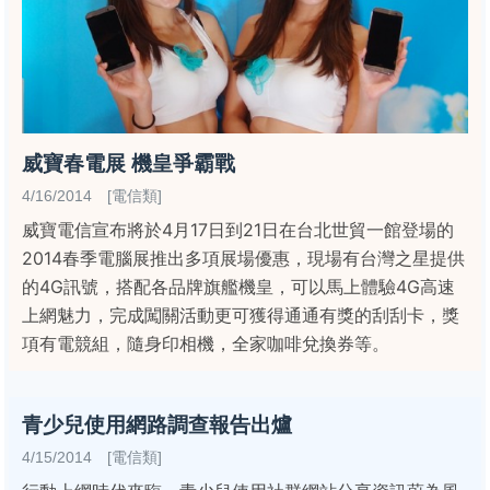
威寶春電展 機皇爭霸戰
4/16/2014 [電信類]
威寶電信宣布將於4月17日到21日在台北世貿一館登場的
2014春季電腦展推出多項展場優惠，現場有台灣之星提供
的4G訊號，搭配各品牌旗艦機皇，可以馬上體驗4G高速
上網魅力，完成闖關活動更可獲得通通有獎的刮刮卡，獎
項有電競組，隨身印相機，全家咖啡兌換券等。
青少兒使用網路調查報告出爐
4/15/2014 [電信類]