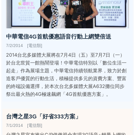
中華電信4G首航優惠語音行動上網雙倍送
7/2/2014 [電信類]
2014台北多媒體大展將在7月4日（五）至7月7日（一）
於台北世貿一館熱鬧登場！中華電信特別以「數位生活一
起走」作為展場主題，中華電信持續領航業界，致力於創
造客戶優質的行動生活，積極提供多元的資費方案、豐富
的終端設備選擇，於本次台北多媒體大展A632攤位同步
祭出最火熱的4G極速飆網「4G首航優惠方案」。
台灣之星3G「好省333方案」
7/1/2014 [電信類]
台灣之星宣布推出C/P值傲視全市場3G語音+輕量上網的