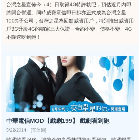
台灣之星宣佈今（4）日取得4G特許執照，預估近月內即
將開台營運。同時威寶電信即日起亦正式成為台灣之星
100%子公司，台灣之星為回饋威寶用戶，特別推出威寶用
戶3G升級4G的獨家三大保證－合約不變、價格不變、4G
不降速吃到飽！
中華電信MOD【戲劇199】 戲劇看到飽
5/22/2014 [電信類]
隨選隨看服務，讓戲迷們享受熱門戲劇看到飽，隨選暢看