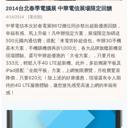
2014台北春季電腦展 中華電信展場限定回饋
4/14/2014 [電信類]
中華電信本次於春電展B612攤位同步祭出超殺優惠回饋，
幸福有感、馬上升級！凡申辦指定方案，展場限定加碼送
500元國內通信費；搭配「來電答鈴超值包」申辦3G手機
基本方案，手機購機價再折1,000元，各大品牌旗艦新機皇
現場體驗。還可申辦超優惠的「大省方案」，只要月租
333元，輕鬆入手4G LTE超新機。此外，多款獨家平板及
iPad搭配「全能平板」方案，上網無限瀏覽，月租費驚喜
降價，只要620元 ！除上述的好康優惠，現場還有令人期
待的4G LTE服務體驗，邀您搶先感受高速上網的幸福有
感！