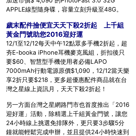
加送市價$ 4,090 的PhotoFast 3.0 32G
APPLE線型隨身碟，容量立刻升級至48G。
歲末配件撿便宜天天下殺2折起 上千組
黃金門號助您2016迎好運
12/1至12/12每天中午12點眾多手機2折起，超
夯E-booka iPhone耳機麥克風組，折扣後只
要$60、智慧型手機使用者必備LAPO
7000mAh行動電源原價$1,090，12/12當天樂
享2折只要$218，更多超優惠配件商品就在台
灣之星線上資訊月，天天下殺2折起！
另一方面台灣之星網路門市也首度推出「2016
迎好運」活動，除精選上千組黃金門號，讓您
24小時線上挑選免排隊外，更只要3步驟5分
鐘就能輕鬆完成申辦，並且提供24小時快速到