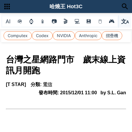
哈燒王 Hot3C
AI
🪖
⌚
📱
📷
🎬
💻
💾
🖱
🎮
文
A
選
Computex
Codex
NVIDIA
Anthropic
摺疊機
台灣之星網路門市 歲末線上資
訊月開跑
[T STAR]
分類:
電信
發布時間:
2015/12/01 11:00
by S.L. Gan