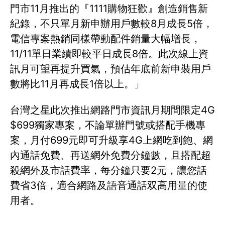
門市11月推出的『1111購物狂歡』創造銷售新
紀錄，不只單月新申辦用戶數較8月成長5倍，
電信專案熱銷同樣帶動配件銷量大幅增長，
11/11單日業績即較平日成長8倍。此次線上資
訊月可望再提升買氣，預估年底前新申裝用戶
數將比11月再成長1倍以上。」
台灣之星此次推出網路門市資訊月期間限定4G
$699獨家專案，不論單辦門號或搭配手機專
案，月付699元即可升級享4G上網吃到飽、網
內通話免費、再送網外免費分鐘數，且搭配超
殺網外及市話費率，每分鐘只要2元，讓您話
費省3倍，適合網路及語音通話双高用量的使
用者。