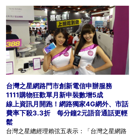
台灣之星網路門市創新電信申辦服務
1111購物狂歡單月新申裝數增5成
線上資訊月開跑！網路獨家4G網外、市話
費率下殺3.3折 每分鐘2元語音通話更輕
鬆
台灣之星總經理賴弦五表示：「台灣之星網路