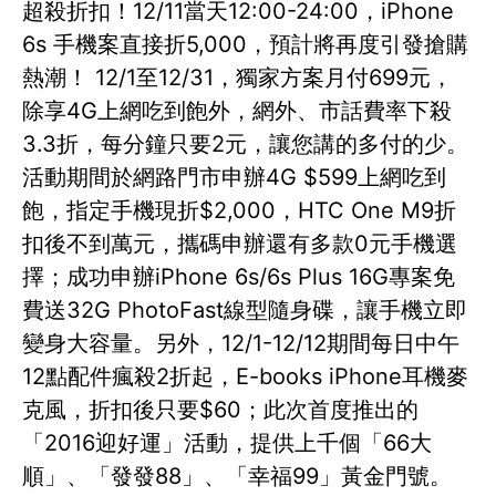
超殺折扣！12/11當天12:00-24:00，iPhone
6s 手機案直接折5,000，預計將再度引發搶購
熱潮！ 12/1至12/31，獨家方案月付699元，
除享4G上網吃到飽外，網外、市話費率下殺
3.3折，每分鐘只要2元，讓您講的多付的少。
活動期間於網路門市申辦4G $599上網吃到
飽，指定手機現折$2,000，HTC One M9折
扣後不到萬元，攜碼申辦還有多款0元手機選
擇；成功申辦iPhone 6s/6s Plus 16G專案免
費送32G PhotoFast線型隨身碟，讓手機立即
變身大容量。另外，12/1-12/12期間每日中午
12點配件瘋殺2折起，E-books iPhone耳機麥
克風，折扣後只要$60；此次首度推出的
「2016迎好運」活動，提供上千個「66大
順」、「發發88」、「幸福99」黃金門號。