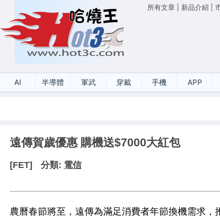
所有文章
|
新品介紹
|
AI
半導體
軍武
穿戴
手機
APP
遠傳賀歲優惠 購機送$7000大紅包
[FET]
分類:
電信
農曆春節將至，遠傳為滿足消費者年節換機需求，推