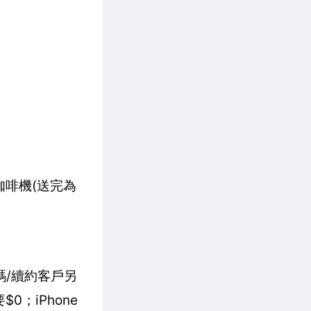
走咖啡機(送完為
攜碼/續約客戶另
$0；iPhone