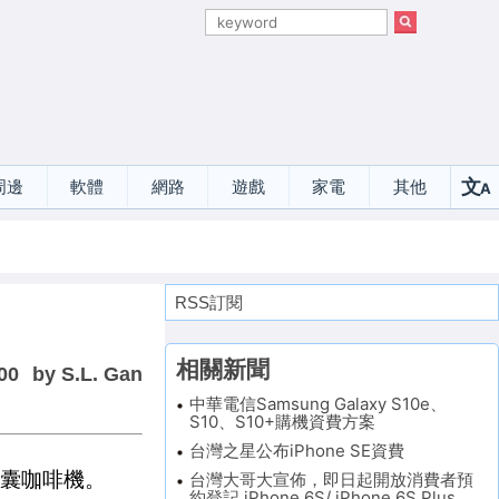
文
周邊
軟體
網路
遊戲
家電
其他
A
選
RSS訂閱
相關新聞
00
by S.L. Gan
中華電信Samsung Galaxy S10e、
S10、S10+購機資費方案
台灣之星公布iPhone SE資費
膠囊咖啡機。
台灣大哥大宣佈，即日起開放消費者預
約登記 iPhone 6S/ iPhone 6S Plus