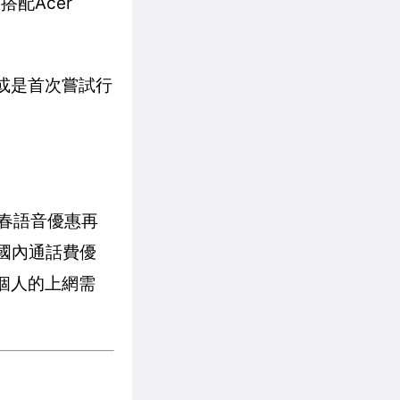
配Acer
、或是首次嘗試行
開春語音優惠再
0國內通話費優
個人的上網需