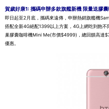
賀歲好康1: 攜碼申辦多款旗艦新機 限量送膠
即日起至2月底，攜碼來遠傳，申辦熱銷旗艦機Samsung Gala
搭配全新4G絕配1399以上方案，4G上網吃到飽不
巢膠囊咖啡機Mini Me(市價$4999)，總回饋高達
優惠。