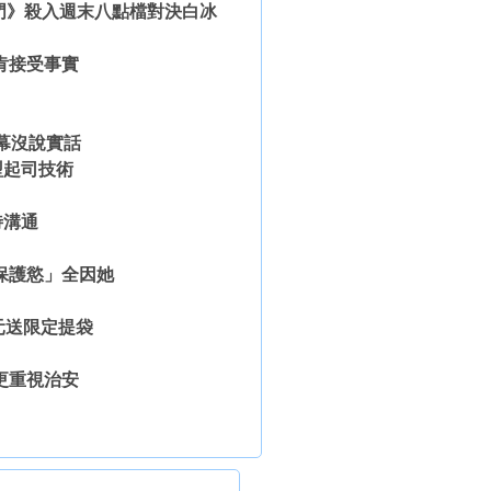
熱門》殺入週末八點檔對決白冰
肯接受事實
幕沒說實話
型起司技術
待溝通
保護慾」全因她
元送限定提袋
更重視治安