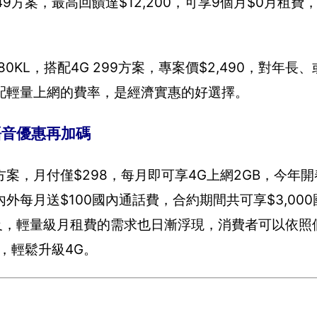
方案，最高回饋達$12,200，可享9個月$0月租費，搭
。
80KL，搭配4G 299方案，專案價$2,490，對年長
配輕量上網的費率，是經濟實惠的好選擇。
 語音優惠再加碼
案，月付僅$298，每月即可享4G上網2GB，今年
每月送$100國內通話費，合約期間共可享$3,00
及，輕量級月租費的需求也日漸浮現，消費者可以依照
，輕鬆升級4G。