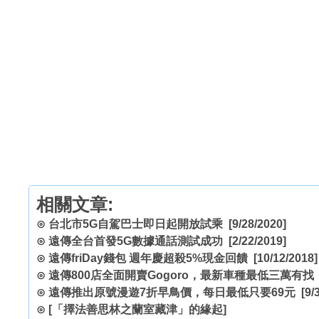
相關文章:
⊙
台北市5G自駕巴士即日起開放試乘
[9/28/2020]
⊙
遠傳全台首發5G數據通話測試成功
[2/22/2019]
⊙
遠傳friDay錢包 週年慶超殺5%現金回饋
[10/12/2018]
⊙
遠傳800店全面開賣Gogoro，最新車種最低三萬有找
⊙
遠傳推出原號漫遊7折早鳥價，每日最低只要69元
[9/3
⊙
[「擇法善思林之蘭室藏津」的緣起]