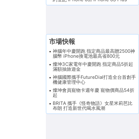
市場快報
神腦年中慶開跑 指定商品最高贈2500神
腦幣 iPhone換電池最高省800元
燦坤3C家電年中慶開跑 指定商品5折起
滿額抽旅遊金
神腦國際攜手FutureDial打造全台首創手
機健康管理中心
燦坤會員寵物卡週年慶 寵物價商品54折
起
BRITA 攜手《怪奇物語》女星米莉芭比
布朗 打造新世代喝水風潮