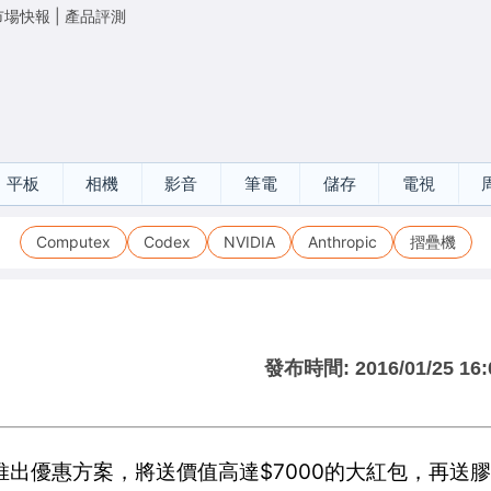
市場快報
|
產品評測
平板
相機
影音
筆電
儲存
電視
Computex
Codex
NVIDIA
Anthropic
摺疊機
發布時間:
2016/01/25 16:
出優惠方案，將送價值高達$7000的大紅包，再送