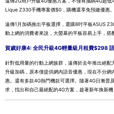
遠傳2G用戶升級4G優惠方案，不僅有攜碼4G超低49
Lique Z330手機專案價$0，購機還享免預繳優惠
遠傳1月加碼推出平板選擇，選購8吋平板ASUS Z3
動上網的消費者來說，大螢幕的平板容易上手，搭
賀歲好康4: 全民升級4G輕量級月租費$298
針對低用量的行動上網族群，遠傳於去年推出絕配方
升級加碼，原本僅提供網內語音優惠，現在不分網內外
惠。還有多款4G熱門機款可選擇。隨著4G日漸普
求，找出和自己最絕配的4G方案，趁著新年換新機