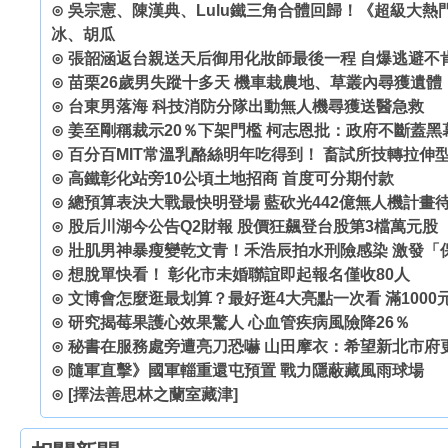
⊙
吳宗憲、陳漢典、Lulu鐵三角合體回歸！《超級大
冰、胡瓜
⊙
張韶涵返台親送天后御用化妝師最後一程 自爆逃避不
⊙
苗栗26歲男失蹤十多天 機車栽農地、草叢內尋獲遺體
⊙
台東男落海 科技消防分隊出動無人機尋獲送醫急救
⊙
姜至剛稱裁示20％下架門檻 柯志恩批：政府不斷蓋黑
⊙
百分百MIT常溫乳酪絲明年吃得到！ 畜試所技轉拉伸
⊙
高鐵彰化站旁10公頃土地招商 首度可分期付款
⊙
總預算表決大戰最快明登場 藍砍光442億無人機計畫
⊙
股后川湖今公告Q2財報 股價狂飆登台股第3檔萬元股
⊙
壯肌男神暴瘦變乾文青！禾浩辰拍水刑險感染 激發「
⊙
想脫單快看！ 彰化市未婚聯誼即起報名僅收80人
⊙
文博會怎麼逛最划算？最好逛4大亮點一次看 滿1000
⊙
研究揭莓果護心效果驚人 心血管疾病風險降26％
⊙
秘書在服務處旁遭亮刀恐嚇 山田摩衣：希望新北市府
⊙
隨軍直擊》國軍輜重還屯預置 戰力隱蔽藏風雨球場
⊙
[擇法善思林之蘭室藏津]