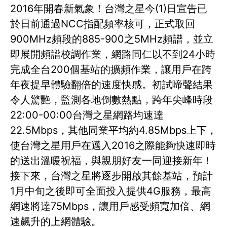
2016年開春新氣象！台灣之星今(1)日宣告已
於日前通過NCC指配頻率核可，正式取回
900MHz頻段的885-900之5MHz頻譜，並立
即展開頻譜校調作業，網路同仁以不到24小時
完成全台200個基站的擴頻作業，讓用戶在跨
年夜提早體驗翻倍的速度快感。初試啼聲結果
令人驚艷，監測各地倒數熱點，跨年尖峰時段
22:00-00:00台灣之星網路均速達
22.5Mbps，其他同業平均約4.85Mbps上下，
使台灣之星用戶在邁入2016之際能夠快速即時
的送出溫暖祝福，與親朋好友一同迎接新年！
接下來，台灣之星將逐步開啟其餘基站，預計
1月中旬之後即可全面投入提供4G服務，最高
網速將達75Mbps，讓用戶感受頻寬加倍、網
速飆升的上網體驗。