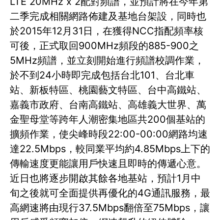
LTE 20MHz x 2配對頻譜，並預計將在今年第
二季完成相關網路佈建及基地台架設，同時也
於2015年12月31日，在獲得NCC指配頻率核
可後，正式取回900MHz頻段的885-900之
5MHz頻譜，並立刻開始進行頻譜校調作業，
於不到24小時即完成包括台北101、台北車
站、新板特區、桃園藝文特區、台中高鐵站、
嘉義市政府、台南高鐵站、高雄義大世界、萬
金聖母堂等跨年人潮密集地區共200個基站的
擴頻作業，使尖峰時段22:00-00:00網路均速
達22.5Mbps，較同業平均約4.85Mbps上下的
傳輸速度更能讓用戶快速且即時的傳遞心意。
近日也將逐步開啟其餘各地基站，預計1月中
旬之後就可全面提供再優化的4G通訊服務，最
高網速將由現行37.5Mbps翻倍至75Mbps，讓