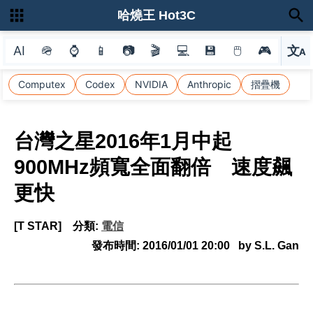
哈燒王 Hot3C
AI
🪖
⌚
📱
📷
🎬
💻
💾
🖱
🎮
文
A
選
Computex
Codex
NVIDIA
Anthropic
摺疊機
台灣之星2016年1月中起
900MHz頻寬全面翻倍 速度飆
更快
[T STAR]
分類:
電信
發布時間:
2016/01/01 20:00
by S.L. Gan