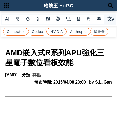
哈燒王 Hot3C
AI
🪖
⌚
📱
📷
🎬
💻
💾
🖱
🎮
文
A
選
Computex
Codex
NVIDIA
Anthropic
摺疊機
AMD嵌入式R系列APU強化三
星電子數位看板效能
[AMD]
分類:
其他
發布時間:
2015/04/08 23:00
by S.L. Gan