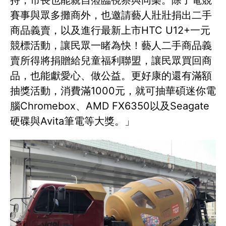
持，市長也能親自蒞臨視察與同樂。除了電競
賽事與眾多攤商外，也邀請藝人壯壯捐出二手
商品義賣，以及進行最新上市HTC U12+一元
競標活動，讓民眾一睹為快！藝人二手商品義
賣所得將捐贈給兒童福利聯盟，讓民眾買回商
品，也能獻愛心、做公益。更好康的還有滿額
抽獎活動，消費滿1000元，就可抽華碩迷你電
腦Chromebox、AMD FX6350以及Seagate
硬碟與Avita筆電等大獎。」