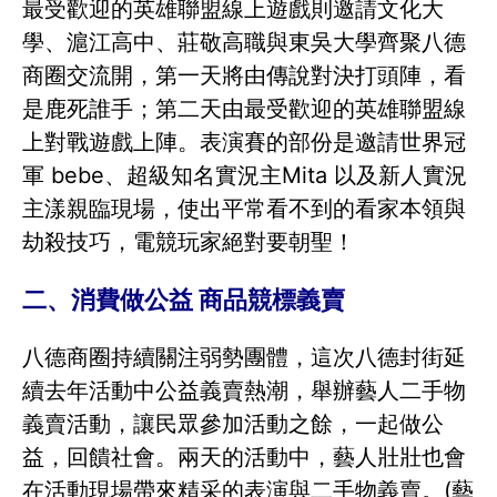
最受歡迎的英雄聯盟線上遊戲則邀請文化大
學、滬江高中、莊敬高職與東吳大學齊聚八德
商圈交流開，第一天將由傳說對決打頭陣，看
是鹿死誰手；第二天由最受歡迎的英雄聯盟線
上對戰遊戲上陣。表演賽的部份是邀請世界冠
軍 bebe、超級知名實況主Mita 以及新人實況
主漾親臨現場，使出平常看不到的看家本領與
劫殺技巧，電競玩家絕對要朝聖！
二、消費做公益 商品競標義賣
八德商圈持續關注弱勢團體，這次八德封街延
續去年活動中公益義賣熱潮，舉辦藝人二手物
義賣活動，讓民眾參加活動之餘，一起做公
益，回饋社會。兩天的活動中，藝人壯壯也會
在活動現場帶來精采的表演與二手物義賣。(藝