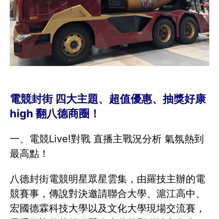
電競封街 四大主題、超值優惠、抽獎好康
high 翻八德商圈！
一、電競Live!對戰 直播主戰況分析 氣氛熱到
最高點！
八德封街電競明星眾星雲集，由羅技主辦的電
競賽事，傳說對決邀請聯合大學、滬江高中、
宏國德霖科技大學以及文化大學現場交流賽，