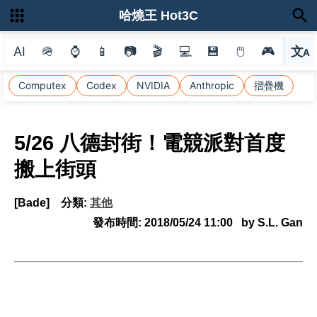
哈燒王 Hot3C
AI
🪖
⌚
📱
📷
🎬
💻
💾
🖱
🎮
文
A
選
Computex
Codex
NVIDIA
Anthropic
摺疊機
5/26 八德封街！電競派對首度
搬上街頭
[Bade]
分類:
其他
發布時間:
2018/05/24 11:00
by S.L. Gan