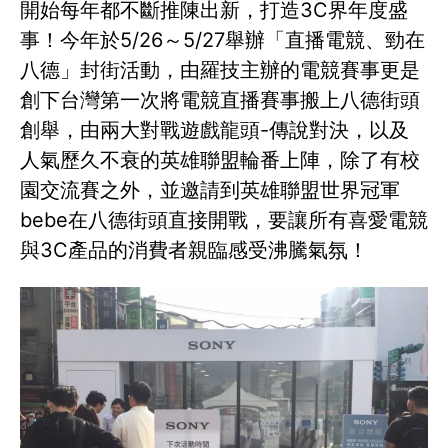
開始每年都不斷推陳出新，打造3C界年度盛
事！今年於5/26～5/27舉辦「直播電競、勁在
八德」封街活動，由羅技主辦的電競賽事更是
創下台灣第一次將電競直播賽事搬上八德街頭
創舉，由兩大對戰遊戲龍頭-傳說對決，以及
人氣歷久不衰的英雄聯盟輪番上陣，除了有校
園交流賽之外，並邀請到英雄聯盟世界冠軍
bebe在八德街頭直接開戰，要讓所有喜愛電競
與3C產品的消費者親臨感受沸騰氣氛！