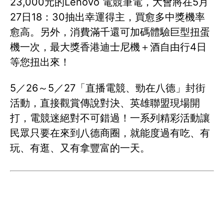
23,000元的Lenovo 電競筆電，大會將在5月
27日18：30抽出幸運得主，買愈多中獎機率
愈高。另外，消費滿千還可加碼體驗巨型扭蛋
機一次，最大獎香港迪士尼機＋酒自由行4日
等您扭出來！
5／26～5／27「直播電競、勁在八德」封街
活動，直接觀賞傳說對決、英雄聯盟現場開
打，電競迷絕對不可錯過！一系列精彩活動讓
民眾只要在來到八德商圈，就能度過有吃、有
玩、有逛、又有拿豐富的一天。