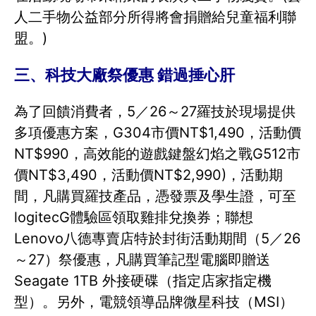
人二手物公益部分所得將會捐贈給兒童福利聯
盟。)
三、科技大廠祭優惠 錯過捶心肝
為了回饋消費者，5／26～27羅技於現場提供
多項優惠方案，G304市價NT$1,490，活動價
NT$990，高效能的遊戲鍵盤幻焰之戰G512市
價NT$3,490，活動價NT$2,990)，活動期
間，凡購買羅技產品，憑發票及學生證，可至
logitecG體驗區領取雞排兌換券；聯想
Lenovo八德專賣店特於封街活動期間（5／26
～27）祭優惠，凡購買筆記型電腦即贈送
Seagate 1TB 外接硬碟（指定店家指定機
型）。另外，電競領導品牌微星科技（MSI）