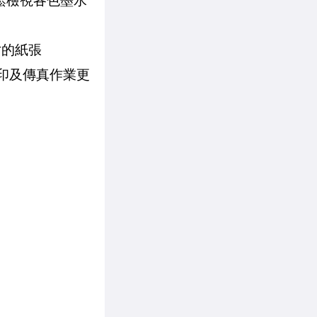
鬆檢視各色墨水
寸的紙張
、複印及傳真作業更