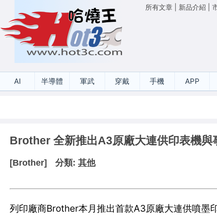
所有文章
|
新品介紹
|
AI
半導體
軍武
穿戴
手機
APP
Brother 全新推出A3原廠大連供印表機
[Brother]
分類:
其他
列印廠商Brother本月推出首款A3原廠大連供噴墨