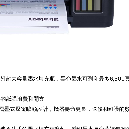
隨附超大容量墨水填充瓶，黑色墨水可列印最多6,500
一半的紙張浪費和開支
er 專利層疊式壓電噴頭設計，機器壽命更長，送修和維護的