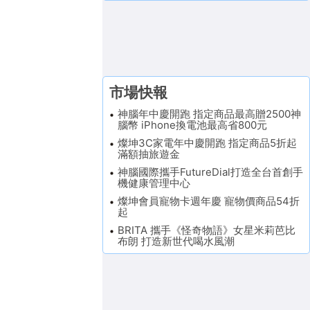
市場快報
神腦年中慶開跑 指定商品最高贈2500神
腦幣 iPhone換電池最高省800元
燦坤3C家電年中慶開跑 指定商品5折起
滿額抽旅遊金
神腦國際攜手FutureDial打造全台首創手
機健康管理中心
燦坤會員寵物卡週年慶 寵物價商品54折
起
BRITA 攜手《怪奇物語》女星米莉芭比
布朗 打造新世代喝水風潮