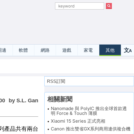
文
周邊
軟體
網路
遊戲
家電
其他
A
選
RSS訂閱
相關新聞
00
by S.L. Gan
Nanomade 與 PolyIC 推出全球首款透
明 Force & Touch 薄膜
Xiaomi 15 Series 正式亮相
系列產品共有兩台
Canon 推出雙省GX系列商用連供複合機