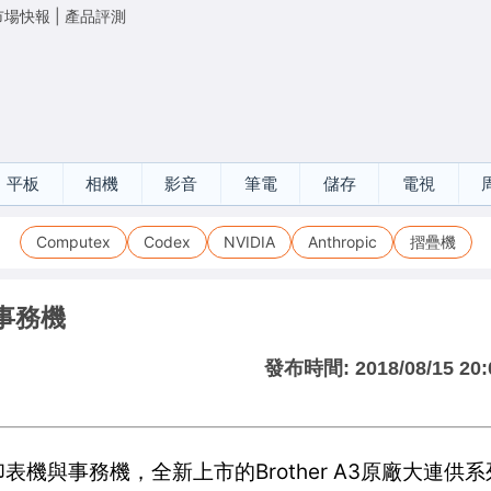
市場快報
|
產品評測
平板
相機
影音
筆電
儲存
電視
Computex
Codex
NVIDIA
Anthropic
摺疊機
與事務機
發布時間:
2018/08/15 20:
印表機與事務機，全新上市的Brother A3原廠大連供