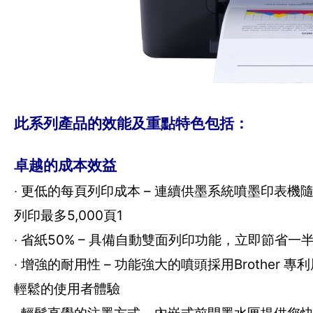
此系列產品的效能及重點特色包括：
卓越的成本效益
‧ 更低的每頁列印成本 – 連續供墨系統噴墨印表機
列印最多5,000頁1
‧ 省紙50% – 具備自動雙面列印功能，立即節省
‧ 增強的耐用性 – 功能強大的噴頭採用Broth
輕鬆的使用者體驗