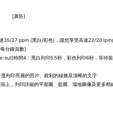
[廣告]
可達35/27 ppm (黑白/彩色)，讓您享受高達22/20 i
：每分鐘頁數]
-page-out)時間4：黑白列印5.5秒，彩色列印6秒，等
0 dpi解析度列印亮麗的照片、銳利的線條及清晰的文字
)的紙張上，列印詳細的平面圖、藍圖、場地圖像及更多精