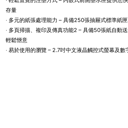
‧ 輕鬆直覺的注墨方式 – 內嵌式前開墨水匣提
存量
‧ 多元的紙張處理能力 – 具備250張抽屜式標準
‧ 多頁掃描、複印及傳真功能2 – 具備50張紙自動送稿器
輕鬆愜意
‧ 易於使用的瀏覽 – 2.7吋中文液晶觸控式螢幕