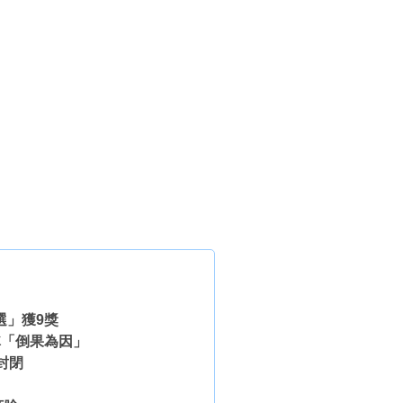
選」獲9獎
稱「倒果為因」
封閉