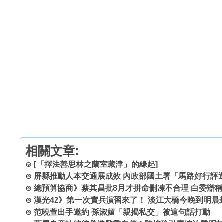
相關文章:
⊙
[「擇法善思林之蘭室藏津」的緣起]
⊙
屏縣推動人本交通展成效 內政部國土署「馬路好行評
⊙
總預算協商》蔡其昌批8月才拼命刪凍不合理 白委辯
⊙
漢光42》第一次實兵演習來了！ 淡江大橋今晚到明晨
⊙
范曉萱出手邀約 孫淑媚「親揭私交」被這句話打動