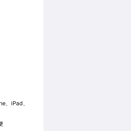
one、iPad、
便