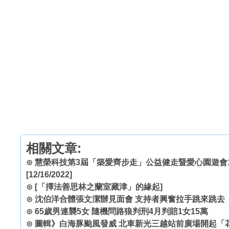
相關文章:
⊙
慧榮科技第3屆「築愛齊步走」公益健走暨愛心園遊會1
[12/16/2022]
⊙
[「擇法善思林之蘭室藏津」的緣起]
⊙
沈伯洋合體張文潔辦見面會 支持者興奮拉手跳來跳去
⊙
65歲男連襲5女 隨機問路狼判刑4月判賠1女15萬
⊙
圖輯》白海豚颱風發威 北車新光三越站前廣場開起「