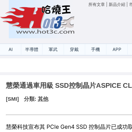
所有文章
|
新品介紹
|
AI
半導體
軍武
穿戴
手機
APP
慧榮通過車用級 SSD控制晶片ASPICE CL
[SMI]
分類:
其他
慧榮科技宣布其 PCIe Gen4 SSD 控制晶片已成功取得 