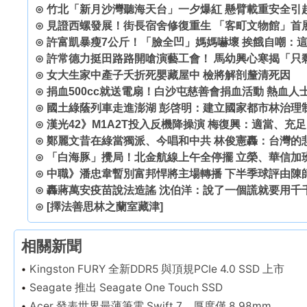
⊙
竹北「新月沙灣聽海天台」一夕爆紅 懸臂載重安全引
⊙
見證西螺發展！街長宿舍修復重生 「客町文物館」首
⊙
許富凱暴瘦7公斤！「臉全凹」媽媽嚇壞 挨餓自嘲：
⊙
許常德力挺田路路開嗆演藝工會！ 馬幼興心寒揭「只
⊙
女大生家中產子夭折死嬰藏屋中 檢將解剖釐清死因
⊙
捐血500cc就送電扇！白沙屯慈善會捐血活動 熱血人
⊙
國土綠蔭列車走進澎湖 彭啓明：建立國家都市林治理
⊙
漢光42》M1A2T投入反機降操演 梅復興：適當、充
⊙
鄭麗文昔在綠當獨派、今唱和中共 林俊憲轟：台灣的
⊙
「白海豚」攪局！北金航線上午全停擺 立榮、華信加
⊙
中職》潘忠韋暫別富邦悍將主場轉播 下半季球評由陳
⊙
轟蔣萬安疫苗說法造謠 沈伯洋：說了一個謊就要用千
⊙
[擇法善思林之蘭室藏津]
相關新聞
Kingston FURY 全新DDR5 與頂規PCIe 4.0 SSD 上市
Seagate 推出 Seagate One Touch SSD
Acer 發表世界最薄筆電 Swift 7，厚度僅 8.98mm