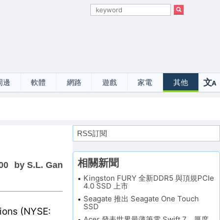
文
周邊
軟體
網路
遊戲
家電
其他
A
選
RSS訂閱
相關新聞
00
by S.L. Gan
Kingston FURY 全新DDR5 與頂規PCIe
4.0 SSD 上市
Seagate 推出 Seagate One Touch
SSD
s (NYSE:
Acer 發表世界最薄筆電 Swift 7，厚度