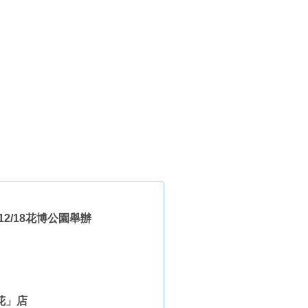
2/18花博公園舉辦
花」店