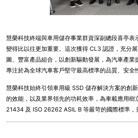
慧榮科技終端與車用儲存事業群資深副總段喜亭表
變得比以往更加重要。這次獲得 CL3 認證，充
圖、豐富產品組合，以創新驅動發展，為汽車產業
專注於為全球汽車客戶堅守最高標準的品質、安全
慧榮科技始終引領車用級 SSD 儲存解決方案的
的效能，以及業界領先的功耗效率，為車載應用樹立全新標
21434 及 ISO 26262 ASIL B 等嚴苛