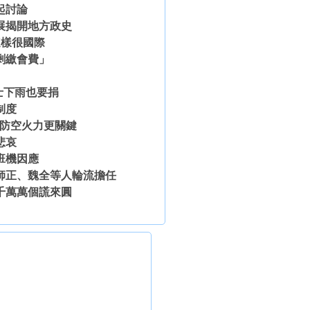
起討論
展揭開地方政史
這樣很國際
剩繳會費」
士下雨也要捐
制度
足防空火力更關鍵
悲哀
班機因應
師正、魏全等人輪流擔任
千萬萬個謊來圓