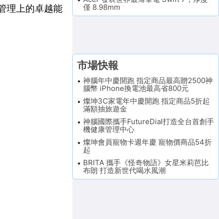
僅 8.98mm
案管理上的卓越能
市場快報
神腦年中慶開跑 指定商品最高贈2500神
腦幣 iPhone換電池最高省800元
燦坤3C家電年中慶開跑 指定商品5折起
滿額抽旅遊金
神腦國際攜手FutureDial打造全台首創手
機健康管理中心
燦坤會員寵物卡週年慶 寵物價商品54折
起
BRITA 攜手《怪奇物語》女星米莉芭比
布朗 打造新世代喝水風潮