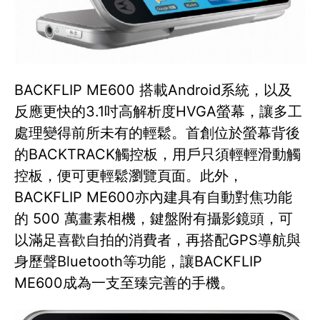
BACKFLIP ME600 搭載Android系統，以及
反應更快的3.1吋高解析度HVGA螢幕，讓多工
處理變得前所未有的輕鬆。首創位於螢幕背後
的BACKTRACK觸控板，用戶只須輕輕滑動觸
控板，便可更輕鬆瀏覽頁面。此外，
BACKFLIP ME600亦內建具有自動對焦功能
的 500 萬畫素相機，鍵盤附有攝影鏡頭，可
以滿足喜歡自拍的消費者，再搭配GPS導航與
身歷聲Bluetooth等功能，讓BACKFLIP
ME600成為一支至臻完善的手機。