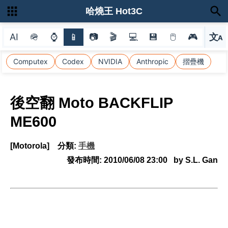
哈燒王 Hot3C
AI
🪖
⌚
📱
📷
🎬
💻
💾
🖱
🎮
文
A
選
Computex
Codex
NVIDIA
Anthropic
摺疊機
後空翻 Moto BACKFLIP
ME600
[Motorola]
分類:
手機
發布時間:
2010/06/08 23:00
by S.L. Gan