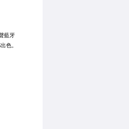
體聲藍牙
都出色。