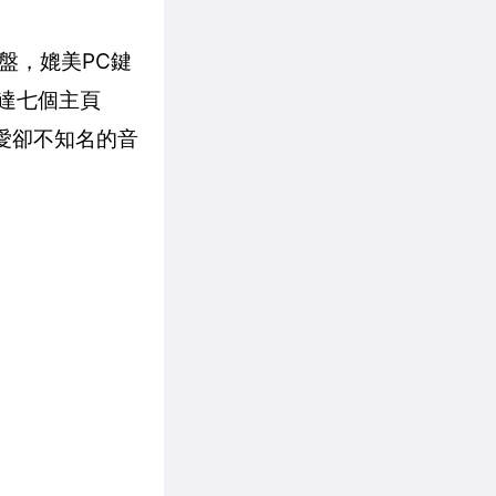
鍵盤，媲美PC鍵
多達七個主頁
愛卻不知名的音