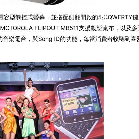
2.8 吋電容型觸控式螢幕，並搭配側翻開啟的5排QWERTY
TOROLA FLIPOUT MB511支援動態桌布，以及
音樂電台，與Song ID的功能，每當消費者收聽到喜