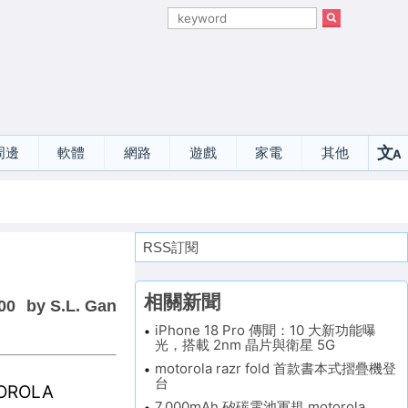
文
周邊
軟體
網路
遊戲
家電
其他
A
選
RSS訂閱
相關新聞
00
by S.L. Gan
iPhone 18 Pro 傳聞：10 大新功能曝
光，搭載 2nm 晶片與衛星 5G
motorola razr fold 首款書本式摺疊機登
台
OROLA
7,000mAh 矽碳電池軍規 motorola