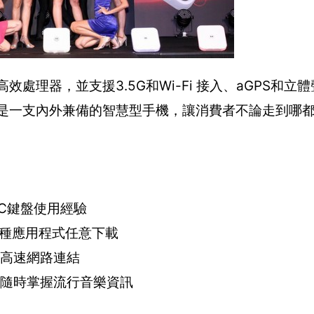
Mhz高效處理器，並支援3.5G和Wi-Fi 接入、aGPS和立
UT MB511是一支內外兼備的智慧型手機，讓消費者不論走到哪
PC鍵盤使用經驗
超過七萬種應用程式任意下載
EDR高速網路連結
能，隨時掌握流行音樂資訊