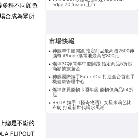
edge 70 fusion 上市
綠等多種不同顏色
場合成為眾所
市場快報
神腦年中慶開跑 指定商品最高贈2500神
腦幣 iPhone換電池最高省800元
燦坤3C家電年中慶開跑 指定商品5折起
滿額抽旅遊金
神腦國際攜手FutureDial打造全台首創手
機健康管理中心
燦坤會員寵物卡週年慶 寵物價商品54折
起
BRITA 攜手《怪奇物語》女星米莉芭比
布朗 打造新世代喝水風潮
上總是不斷的
FLIPOUT