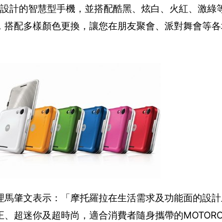
側向旋轉設計的智慧型手機，並搭配酷黑、炫白、火紅、激
，搭配多樣顏色更換，讓您在朋友聚會、派對舞會等各
理馬肇文表示：「摩托羅拉在生活需求及功能面的設計
迷你及超時尚，適合消費者隨身攜帶的MOTOROLA 