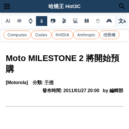
哈燒王 Hot3C
AI
🪖
⌚
📱
📷
🎬
💻
💾
🖱
🎮
文
A
選
Computex
Codex
NVIDIA
Anthropic
摺疊機
Moto MILESTONE 2 將開始預
購
[Motorola]
分類:
手機
發布時間:
2011/01/27 20:00
by 編輯部