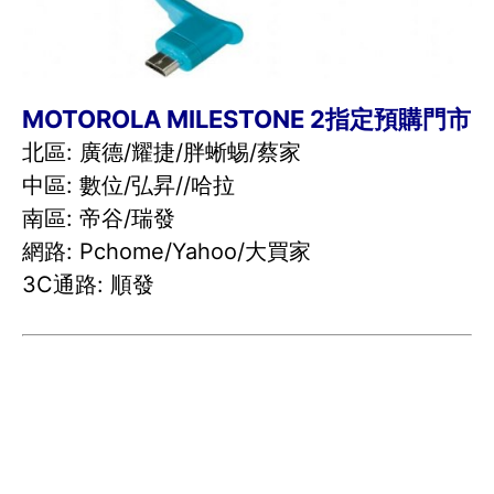
MOTOROLA MILESTONE 2指定預購門市
北區: 廣德/耀捷/胖蜥蜴/蔡家
中區: 數位/弘昇//哈拉
南區: 帝谷/瑞發
網路: Pchome/Yahoo/大買家
3C通路: 順發