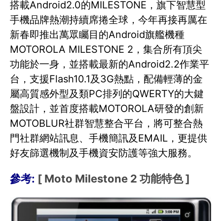
搭載Android2.0的MILESTONE，旗下智慧型
手機品牌熱潮持續席捲全球，今年再接再厲在
新春即推出萬眾矚目的Android旗艦機種
MOTOROLA MILESTONE 2，集合所有頂尖
功能於一身，並搭載最新的Android2.2作業平
台，支援Flash10.1及3G熱點，配備輕薄的金
屬高質感外型及類PC排列的QWERTY的大鍵
盤設計，並首度搭載MOTOROLA研發的創新
MOTOBLUR社群智慧整合平台，將可整合熱
門社群網站訊息、手機簡訊及EMAIL，更提供
好友篩選機制及手機資安防護等強大服務。
參考:
[ Moto Milestone 2 功能特色 ]