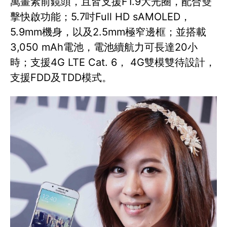
萬畫素前鏡頭，且皆支援F1.9大光圈，配合雙
擊快啟功能；5.7吋Full HD sAMOLED，
5.9mm機身，以及2.5mm極窄邊框；並搭載
3,050 mAh電池，電池續航力可長達20小
時；支援4G LTE Cat. 6， 4G雙模雙待設計，
支援FDD及TDD模式。