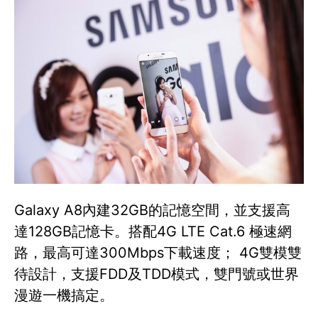
Galaxy A8內建32GB的記憶空間，並支援高
達128GB記憶卡。搭配4G LTE Cat.6 極速網
路，最高可達300Mbps下載速度； 4G雙模雙
待設計，支援FDD及TDD模式，雙門號或世界
漫遊一機搞定。