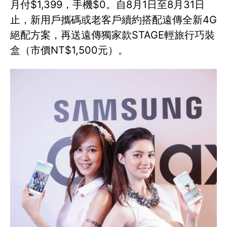
月付$1,399，手機$0。自8月1日至8月31日
止，新用戶攜碼或老客戶續約搭配遠傳全新4G
絕配方案，再送遠傳獨家款STAGE輕旅行巧裝
盒（市價NT$1,500元）。