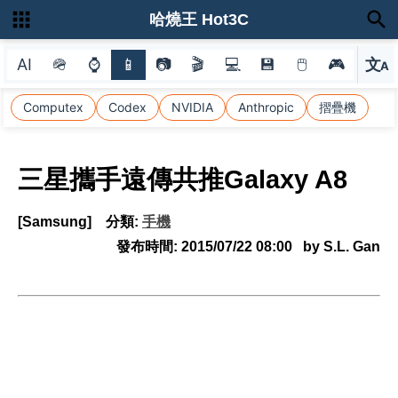
哈燒王 Hot3C
AI
🪖
⌚
📱
📷
🎬
💻
💾
🖱
🎮
文
A
選
Computex
Codex
NVIDIA
Anthropic
摺疊機
三星攜手遠傳共推Galaxy A8
[Samsung]
分類:
手機
發布時間:
2015/07/22 08:00
by S.L. Gan