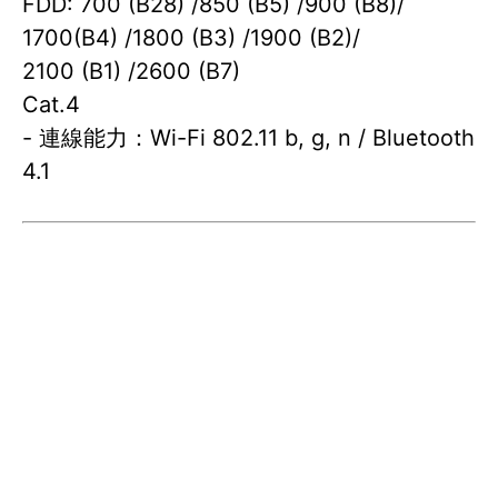
FDD: 700 (B28) /850 (B5) /900 (B8)/
1700(B4) /1800 (B3) /1900 (B2)/
2100 (B1) /2600 (B7)
Cat.4
- 連線能力：Wi-Fi 802.11 b, g, n / Bluetooth
4.1