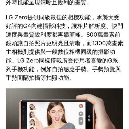
外時也能呈現清晰且銳利的畫質。
LG Zero提供同級最佳的相機功能，承襲大受
好評的G4內建攝影科技，讓相片解析度、快門
速度與畫質銳利度都再攀顛峰。800萬畫素前
鏡頭讓自拍照片更明亮且清晰，而1300萬畫素
主相機則提供與一般數位相機同級的攝影功
能。LG Zero同樣搭載廣受使用者喜愛的G系
列手機功能，例如自拍感應手勢、手勢預覽與
手勢間隔拍攝等拍照功能。