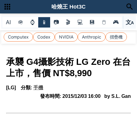
哈燒王 Hot3C
AI
🪖
⌚
📱
📷
🎬
💻
💾
🖱
🎮
文
A
選
Computex
Codex
NVIDIA
Anthropic
摺疊機
承襲 G4攝影技術 LG Zero 在台
上市，售價 NT$8,990
[LG]
分類:
手機
發布時間:
2015/12/03 16:00
by S.L. Gan