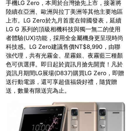
手機LG Zero，本周於台灣搶先上市，接著將
陸續在亞洲、歐洲與拉丁美洲等其他主要地區
上市。LG Zero於九月首度在韓國發表，延續
LG G 系列的頂級相機科技與獨一無二的使用
者體驗(UX)功能，採用全金屬機身更呈現時尚
科技感。LG Zero建議售價NT$8,990，由聯
強代理，共有光霧金、星霧銀、夜霧藍三種顏
色可供選擇。即日起於資訊月搶先開賣！凡於
資訊月期間LG展場(D837)購買LG Zero，即贈
送行動電源，還可享超值福袋好禮，隨貨贈
送，數量有限送完為止。