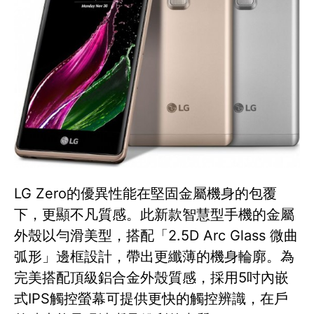
LG Zero的優異性能在堅固金屬機身的包覆
下，更顯不凡質感。此新款智慧型手機的金屬
外殼以勻滑美型，搭配「2.5D Arc Glass 微曲
弧形」邊框設計，帶出更纖薄的機身輪廓。為
完美搭配頂級鋁合金外殼質感，採用5吋內嵌
式IPS觸控螢幕可提供更快的觸控辨識，在戶