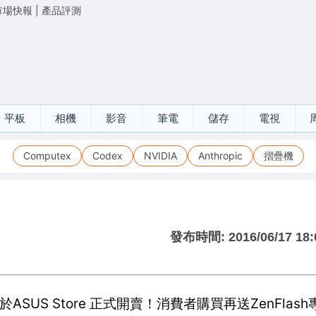
市場快報
|
產品評測
平板
相機
影音
筆電
儲存
電視
Computex
Codex
NVIDIA
Anthropic
摺疊機
發布時間:
2016/06/17 18:
起於ASUS Store 正式開賣！消費者購買再送ZenFla