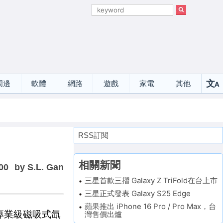
文
周邊
軟體
網路
遊戲
家電
其他
A
選
RSS訂閱
相關新聞
00
by S.L. Gan
三星首款三摺 Galaxy Z TriFold在台上市
三星正式發表 Galaxy S25 Edge
蘋果推出 iPhone 16 Pro / Pro Max，台
sh專業級磁吸式氙
灣售價出爐