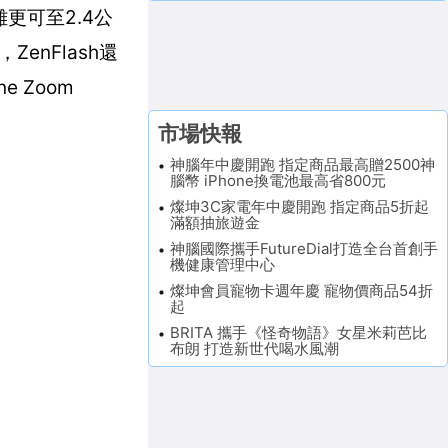
離更可至2.4公
nFlash還
 Zoom
市場快報
神腦年中慶開跑 指定商品最高贈2500神
腦幣 iPhone換電池最高省800元
燦坤3C家電年中慶開跑 指定商品5折起
滿額抽旅遊金
神腦國際攜手FutureDial打造全台首創手
機健康管理中心
燦坤會員寵物卡週年慶 寵物價商品54折
起
BRITA 攜手《怪奇物語》女星米莉芭比
布朗 打造新世代喝水風潮