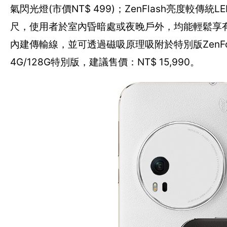
氣閃光燈(市價NT$ 499)；ZenFlash亮度較傳
尺，使用者於室內昏暗處或夜晚戶外，均能輕鬆享有如
內建傳輸線，並可透過磁吸原理吸附於特別版ZenFone
4G/128G特別版，建議售價：NT$ 15,990。