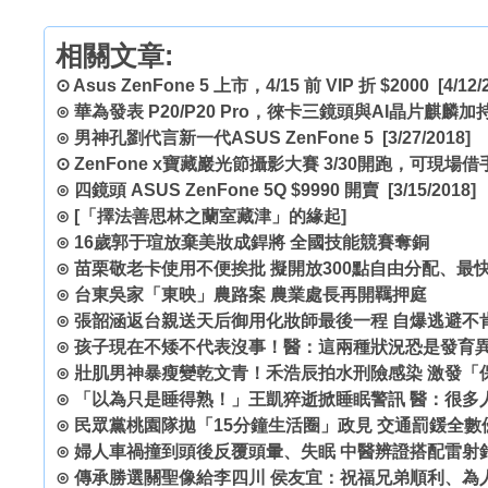
相關文章:
⊙
Asus ZenFone 5 上市，4/15 前 VIP 折 $2000
[4/12/
⊙
華為發表 P20/P20 Pro，徠卡三鏡頭與AI晶片麒麟
⊙
男神孔劉代言新一代ASUS ZenFone 5
[3/27/2018]
⊙
ZenFone x寶藏巖光節攝影大賽 3/30開跑，可現場
⊙
四鏡頭 ASUS ZenFone 5Q $9990 開賣
[3/15/2018]
⊙
[「擇法善思林之蘭室藏津」的緣起]
⊙
16歲郭于瑄放棄美妝成銲將 全國技能競賽奪銅
⊙
苗栗敬老卡使用不便挨批 擬開放300點自由分配、最
⊙
台東吳家「東映」農路案 農業處長再開羈押庭
⊙
張韶涵返台親送天后御用化妝師最後一程 自爆逃避不
⊙
孩子現在不矮不代表沒事！醫：這兩種狀況恐是發育
⊙
壯肌男神暴瘦變乾文青！禾浩辰拍水刑險感染 激發「
⊙
「以為只是睡得熟！」王凱猝逝掀睡眠警訊 醫：很多
⊙
民眾黨桃園隊拋「15分鐘生活圈」政見 交通罰鍰全數
⊙
婦人車禍撞到頭後反覆頭暈、失眠 中醫辨證搭配雷射
⊙
傳承勝選關聖像給李四川 侯友宜：祝福兄弟順利、為