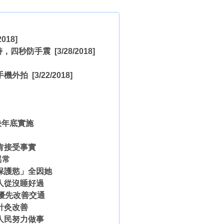
2018]
加持，四秒防手震
[3/28/2018]
借手機外拍
[3/22/2018]
快年底實施
肯接受事實
異常
保護慾」全因她
人從沒睡好過
優先改善交通
針灸改善
人民努力做事