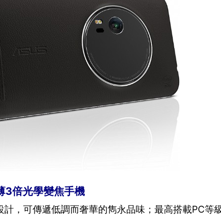
界最薄3倍光學變焦手機
身設計，可傳遞低調而奢華的雋永品味；最高搭載PC等級64