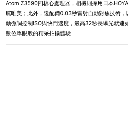
Atom Z3590四核心處理器，相機則採用日本H
膩唯美；此外，還配備0.03秒雷射自動對焦技術，以
動微調控制ISO與快門速度，最高32秒長曝光就
數位單眼般的精采拍攝體驗