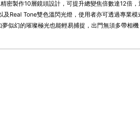
OYA精密製作10層鏡頭設計，可提升總變焦倍數達12倍
及Real Tone雙色溫閃光燈，使用者亦可透過專業
連如夢似幻的璀璨極光也能輕易捕捉，出門無須多帶相