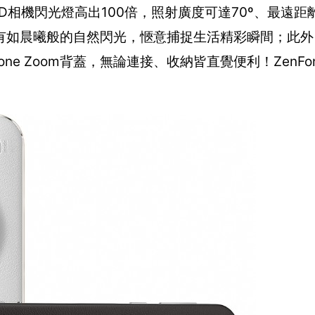
統LED相機閃光燈高出100倍，照射廣度可達70º、最遠距
晨曦般的自然閃光，愜意捕捉生活精彩瞬間；此外，Ze
 Zoom背蓋，無論連接、收納皆直覺便利！ZenFone