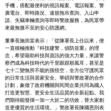
手機，搭配最便利的視訊報案、電話報案、警
廣電台、即時路況、違規拖吊查詢、入山申
請、失竊車輛查詢等即時警政服務，為民眾帶
來最無微不至的安心防護網。
董事長施崇棠表示：「從陳署長上任以來，便
一直積極推動『科技建警，偵防並重』的理
念，希望藉助科技與資訊的強大力量，來讓警
察們成為科技時代的千里眼跟順風耳，甚至是
七十二變無所不能的孫悟空，全方位守護民眾
的日常生活與居家安全。華碩與警政署的合作
計劃，象徵了政府機關與民間企業共同為國人
打造更智慧、更安全生活品質的全新起點。我
們期待能發揮一加一大於二的功效，替大家創
造更優質的生活環境。」警政署長陳國恩則表