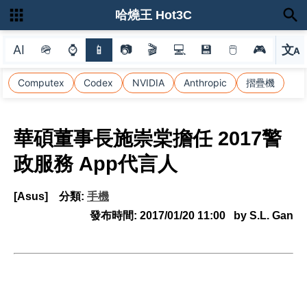
哈燒王 Hot3C
AI
🪖
⌚
📱
📷
🎬
💻
💾
🖱
🎮
文
A
選
Computex
Codex
NVIDIA
Anthropic
摺疊機
華碩董事長施崇棠擔任 2017警
政服務 App代言人
[Asus]
分類:
手機
發布時間:
2017/01/20 11:00
by S.L. Gan