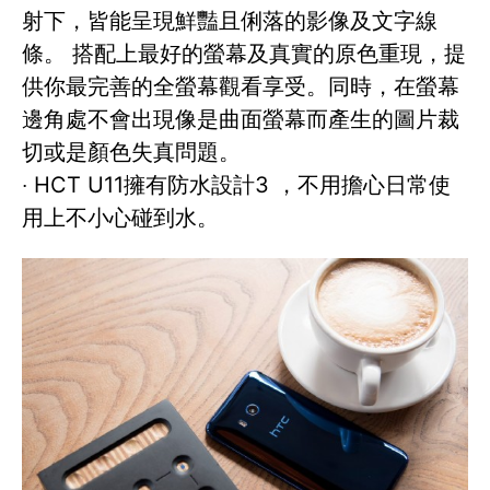
射下，皆能呈現鮮豔且俐落的影像及文字線
條。 搭配上最好的螢幕及真實的原色重現，提
供你最完善的全螢幕觀看享受。同時，在螢幕
邊角處不會出現像是曲面螢幕而產生的圖片裁
切或是顏色失真問題。
‧ HCT U11擁有防水設計3 ，不用擔心日常使
用上不小心碰到水。