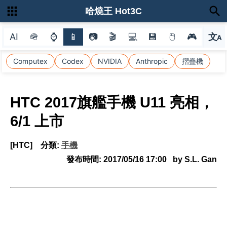
哈燒王 Hot3C
AI
🪖
⌚
📱
📷
🎬
💻
💾
🖱
🎮
文
A
選
Computex
Codex
NVIDIA
Anthropic
摺疊機
HTC 2017旗艦手機 U11 亮相，
6/1 上市
[HTC]
分類:
手機
發布時間:
2017/05/16 17:00
by S.L. Gan