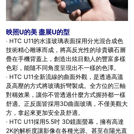
映照U的美 盡展U的型
‧ HTC U11的水漾玻璃表面採用分光混合成色
技術精心雕琢而成，將高反光性的珍貴礦石層
疊在手機背蓋上，創造出炫目動人的豐富多樣
色彩，能隨不同角度呈現出不一樣的色澤。
‧ HTC U11全新流線的曲面外觀，是透過高溫
及高壓的方式將玻璃折彎製成。全方位的三軸
對稱效果，讓你不管透過什麼方式握持都一樣
舒適。正反面皆採用3D曲面玻璃，不僅美觀大
方，拿起來更加安全及舒適。
‧ HTC U11採用5.5吋 3D鏡面螢幕，擁有高達
2K的解析度讓影像在各種光源、甚至在陽光直