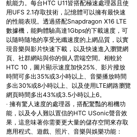
航能力。每台HTC U11皆搭配極速處理器且使
用UFS 2.1存取技術，記憶體可以擁有最快速
的性能表現。透過搭配Snapdragon X16 LTE
數據機，能夠體驗高達1Gbps的下載速度，可
以隨時隨地的享受光纖速度的上網品質，以實
現音樂與影片快速下載，以及快速進入瀏覽網
頁、社群網站與你的個人雲端空間。相較於
HTC 10，圖片顯示速度加快25%、影片撥放
時間可多出35%或3小時以上、音樂播放時間
多出30%或8小時以上、以及使用LTE網路瀏覽
網頁時間多出43%或3.5小時以上6。
‧ 擁有驚人速度的處理器，搭配驚豔的相機功
能，以及令人難以置信的HTC USonic聲音效
果，這意味著你需要更大量的儲存空間來存取
應用程式、遊戲、照片、音樂與娛樂功能：