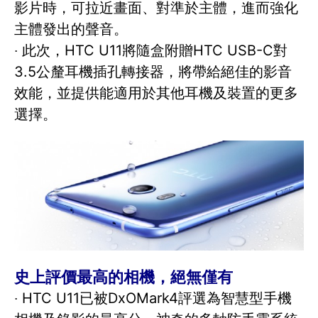
影片時，可拉近畫面、對準於主體，進而強化
主體發出的聲音。
‧ 此次，HTC U11將隨盒附贈HTC USB-C對
3.5公釐耳機插孔轉接器，將帶給絕佳的影音
效能，並提供能適用於其他耳機及裝置的更多
選擇。
史上評價最高的相機，絕無僅有
‧ HTC U11已被DxOMark4評選為智慧型手機