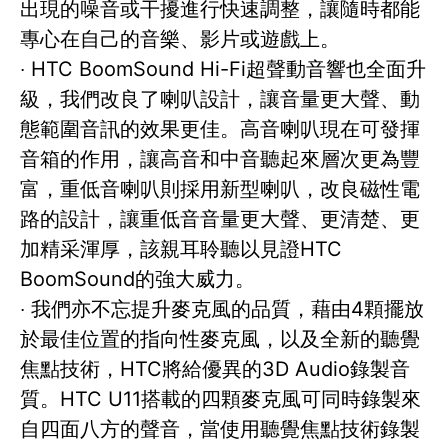
出現的噪音或干擾進行快速調整，讓隨時都能
專心在自己的音樂、影片或遊戲上。
‧ HTC BoomSound Hi-Fi超聲動音響也全面升
級，我們改良了喇叭設計，讓音量更大聲、動
態範圍音訊的效果更佳。高音喇叭現在可發揮
音箱的作用，讓高音和中音聽起來層次更為豐
富，重低音喇叭則採用新型喇叭，改良磁性電
路的設計，讓重低音音量更大聲、更清楚、更
加精采渾厚，該親耳聆聽以見證HTC
BoomSound的強大威力。
‧ 我們亦不忘提升麥克風的品質，藉由4顆擺放
於最佳位置的指向性麥克風，以及全新的聽覺
焦點技術，HTC將給優異的3D Audio錄製音
質。HTC U11搭載的四顆麥克風可同時錄製來
自四面八方的聲音，當使用聽覺焦點技術錄製