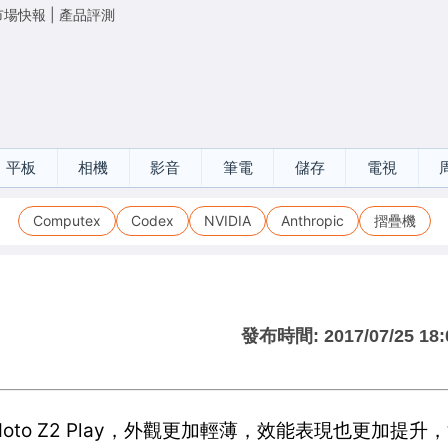
市場快報
|
產品評測
平板
相機
影音
筆電
儲存
電視
Computex
Codex
NVIDIA
Anthropic
摺疊機
發布時間:
2017/07/25 18:
機Moto Z2 Play，外觀更加輕薄，效能表現也更加提