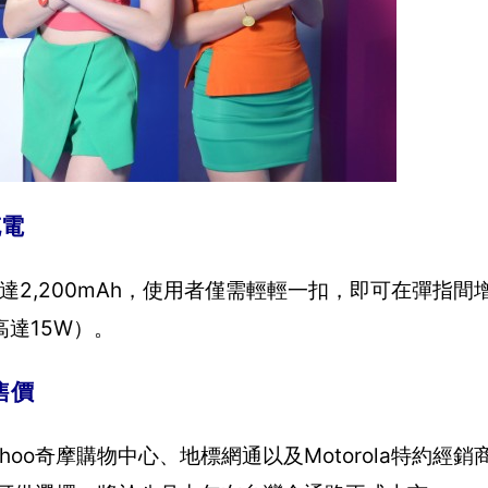
充電
組」電量高達2,200mAh，使用者僅需輕輕一扣，即可在彈指
達15W）。
與售價
、Yahoo奇摩購物中心、地標網通以及Motorola特約經