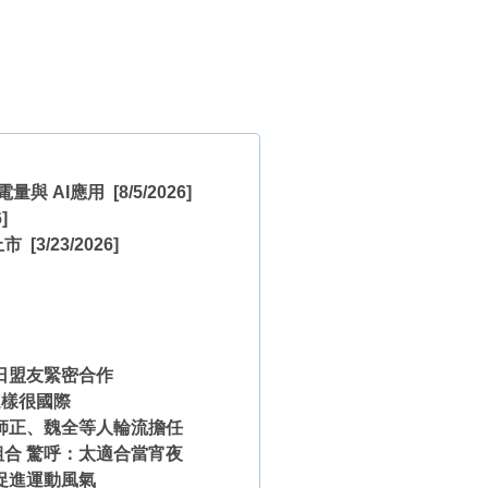
打大電量與 AI應用
[8/5/2026]
]
 上市
[3/23/2026]
日盟友緊密合作
這樣很國際
師正、魏全等人輪流擔任
合 驚呼：太適合當宵夜
促進運動風氣