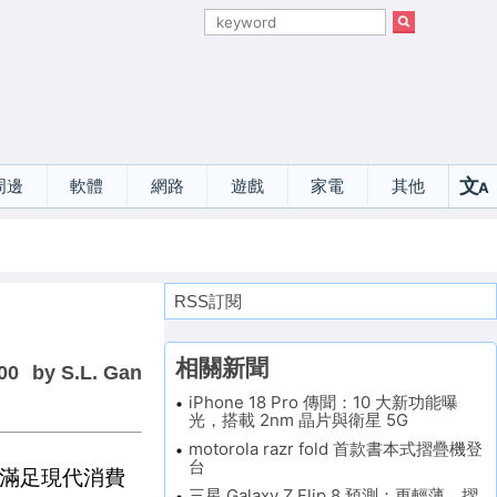
文
周邊
軟體
網路
遊戲
家電
其他
A
選
RSS訂閱
相關新聞
00
by S.L. Gan
iPhone 18 Pro 傳聞：10 大新功能曝
光，搭載 2nm 晶片與衛星 5G
motorola razr fold 首款書本式摺疊機登
台
升，滿足現代消費
三星 Galaxy Z Flip 8 預測：更輕薄、摺