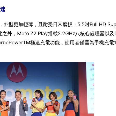
迅速
外型更加輕薄，且耐受日常磨損；5.5吋Full HD Supe
oto Z2 Play搭載2.2GHz八核心處理器以及3,
boPowerTM極速充電功能，使用者僅需為手機充電