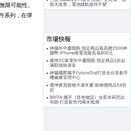
痕大改善，電池續航維持不變
機的無限可能性。
化配件系列，在彈
。
市場快報
神腦年中慶開跑 指定商品最高贈2500神
腦幣 iPhone換電池最高省800元
燦坤3C家電年中慶開跑 指定商品5折起
滿額抽旅遊金
神腦國際攜手FutureDial打造全台首創手
機健康管理中心
燦坤會員寵物卡週年慶 寵物價商品54折
起
BRITA 攜手《怪奇物語》女星米莉芭比
布朗 打造新世代喝水風潮