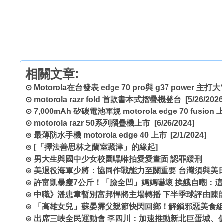
相關文章:
⊙
Motorola在台發表 edge 70 pro與 g37 power 主
⊙
motorola razr fold 首款書本式摺疊機登台
[5/26/2026
⊙
7,000mAh 矽碳電池軍規 motorola edge 70 fusion
⊙
motorola razr 50系列摺疊機上市
[6/26/2024]
⊙
最薄防水手機 motorola edge 40 上市
[2/1/2024]
⊙
[「擇法善思林之蘭室藏津」的緣起]
⊙
男大生與國中少女校園嘿咻拍愛愛畫面 認罪緩刑
⊙
美退役海軍少將：協同作戰能力至關重要 台灣須與美
⊙
許富凱暴瘦7公斤！「臉全凹」媽媽嚇壞 挨餓自嘲：
⊙
中職》潘忠韋暫別富邦悍將主場轉播 下半季球評由陳
⊙
「高雄女兒」蘇晏霈父親節快閃回鄉！解鎖邪惡美食組
⊙
出席三峽全民運動會 李四川：加速推動新北巨蛋城、